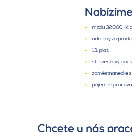
Nabízím
mzdu 32 000 Kč a 
odměny za produk
13. plat,
stravenkový pauš
zaměstnanecké sl
příjemné pracovní
Chcete u nás prac