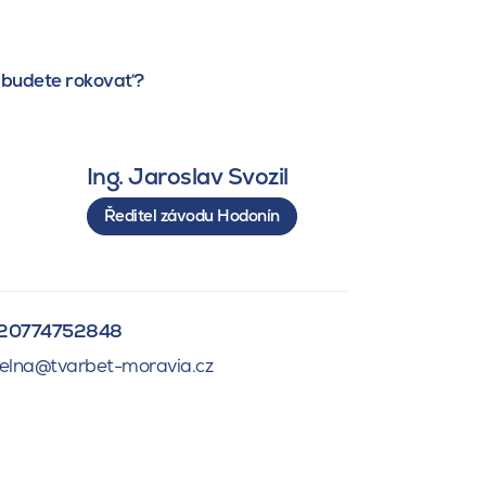
 budete rokovať?
Ing. Jaroslav Svozil
Ředitel závodu Hodonín
20774752848
helna@tvarbet-moravia.cz