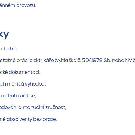
ěnném provozu.
ky
 elektro,
tatné práci elektrikáře (vyhláška č. 50/1978 Sb. nebo NV č
ické dokumentaci,
ích měničů výhodou,
a ochota učit se,
dování a manuální zručnost,
vné absolventy bez praxe.