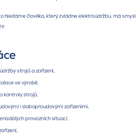
 hledáme člověka, který zvládne elektroúdržbu, má smysl
by.
áce
držby strojů a zařízení,
talace ve výrobě,
a kontroly strojů,
udovými i slaboproudovými zařízeními,
nenadálých provozních situací,
ařízení,