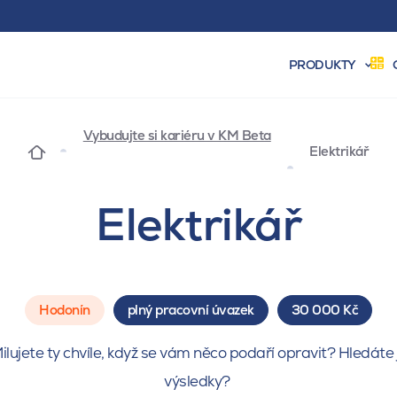
PRODUKTY
Vybudujte si kariéru v KM Beta
Elektrikář
Elektrikář
Hodonín
plný pracovní úvazek
30 000 Kč
ilujete ty chvíle, když se vám něco podaří opravit? Hledáte
výsledky?