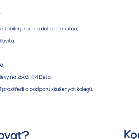
e
stabilní práci na dobu neurčitou,
tivitu
ál,
evy na zboží KM Beta,
 prostředí a podporu zkušených kolegů.
Ko
ovať?