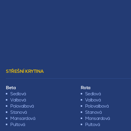
STŘEŠNÍ KRYTINA
Beta
Rota
Sedlová
Sedlová
Valbová
Valbová
Polovalbová
Polovalbová
Stanová
Stanová
Mansardová
Mansardová
Pultová
Pultová