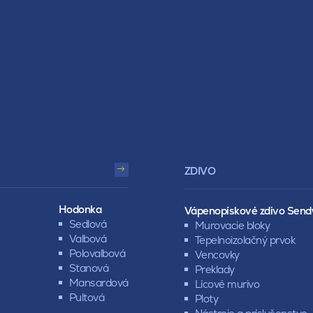
ZDIVO
Hodonka
Vápenopískové zdivo Send
Sedlová
Murovacie bloky
Valbová
Tepelnoizolačný prvok
Polovalbová
Vencovky
Stanová
Preklady
Mansardová
Lícové murivo
Pultová
Ploty