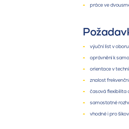
práce ve dvousm
Požadav
výuční list v oboru
oprávnění k samos
orientace v techn
znalost frekvenčn
časová flexibilita 
samostatné rozho
vhodné i pro šiko