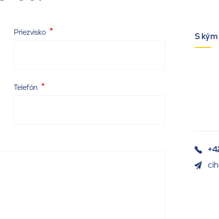
Priezvisko
S kým
Telefón
+4
ci