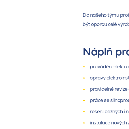
Do našeho týmu proto
být oporou celé výro
Náplň pr
provádění elektroú
opravy elektroins
pravidelné revize 
práce se silnopro
řešení běžných i 
instalace nových z