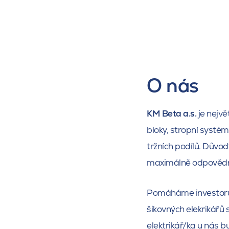
O nás
KM Beta a.s.
je nejvě
bloky, stropní systé
tržních podílů. Důvo
maximálně odpovědně
Pomáháme investorům 
šikovných elekrikářů 
elektrikář/ka u nás b