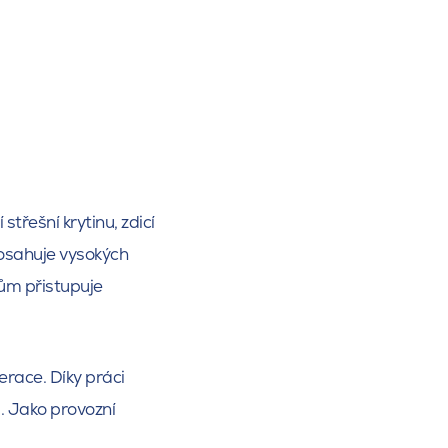
řešní krytinu, zdicí
osahuje vysokých
tům přistupuje
race. Díky práci
ů. Jako provozní