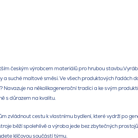
tším českým výrobcem materiálů pro hrubou stavbu.Vyrábí st
my a suché maltové směsi. Ve všech produktových řadách d
d? Navazuje na několikagenerační tradici a ke svým produk
 s důrazem na kvalitu.
zvládnout cestu k vlastnímu bydlení, které vydrží po gene
stroje běží spolehlivě a výroba jede bez zbytečných prostoj
udete klíčovou součástí týmu.