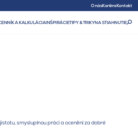
O nás
Kariéra
Kontakt
CENNÍK A KALKULÁCIA
INŠPIRÁCIE
TIPY & TRIKY
NA STIAHNUTIE
 jistotu, smysluplnou práci a ocenění za dobré