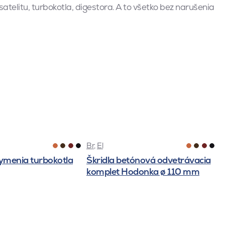
atelitu, turbokotla, digestora. A to všetko bez narušenia
Br
,
El
ymenia turbokotla
Škridla betónová odvetrávacia
komplet Hodonka ø 110 mm