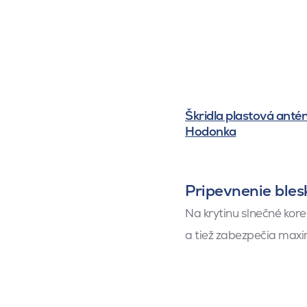
Škridla plastová anté
Hodonka
Pripevnenie bles
Na krytinu slnečné kore
a tiež zabezpečia maxi