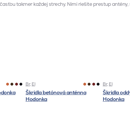
asťou takmer každej strechy. Nimi riešite prestup antény, s
Br
,
El
Br
,
El
odonka
Škridla betónová anténna
Škridla odd
Hodonka
Hodonka