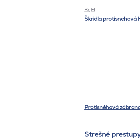
Br
,
El
Škridla protisnehová
Protisněhová zábrana
Strešné prestup