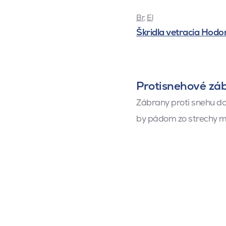
Br
,
El
Škridla vetracia Hodo
Protisnehové zá
Zábrany proti snehu d
by pádom zo strechy mo