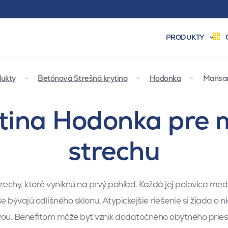
PRODUKTY
ukty
Betónová Strešná krytina
Hodonka
Mansar
ytina Hodonka pre
strechu
echy, ktoré vyniknú na prvý pohľad. Každá jej polovica m
 bývajú odlišného sklonu. Atypickejšie riešenie si žiada o ni
vou. Benefitom môže byť vznik dodatočného obytného pries