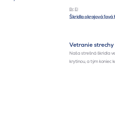
Br
,
El
Škridla okrajová ľav
Vetranie strechy
Naša strešná škridla ve
krytinou, a tým koniec 