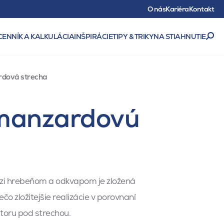
O nás
Kariéra
Kontakt
CENNÍK A KALKULÁCIA
INŠPIRÁCIE
TIPY & TRIKY
NA STIAHNUTIE
dová strecha
 manzardovú
edzi hrebeňom a odkvapom je zložená
ečo zložitejšie realizácie v porovnaní
toru pod strechou.