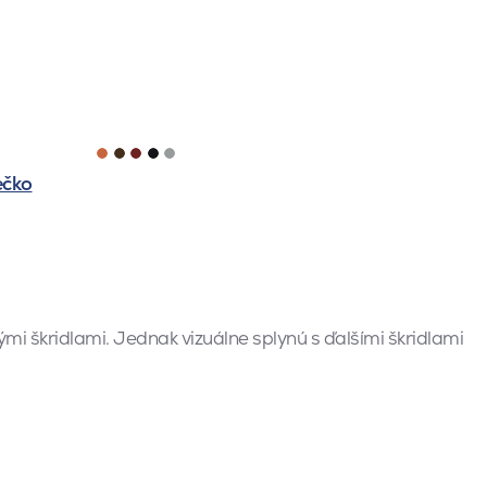
ečko
mi škridlami. Jednak vizuálne splynú s ďalšími škridlami