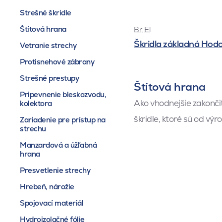
Strešné škridle
Štítová hrana
Br
,
El
Škridla základná Hod
Vetranie strechy
Protisnehové zábrany
Strešné prestupy
Štítová hrana
Pripevnenie bleskozvodu,
Ako vhodnejšie zakončiť
kolektora
škridle, ktoré sú od výr
Zariadenie pre prístup na
strechu
Manzardová a úžľabná
hrana
Presvetlenie strechy
Hrebeň, nárožie
Spojovací materiál
Hydroizolačné fólie