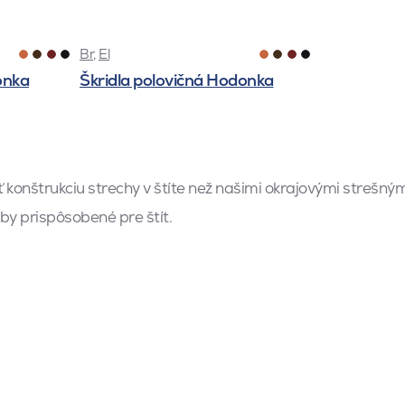
Br
,
El
onka
Škridla polovičná Hodonka
 konštrukciu strechy v štíte než našimi okrajovými strešný
oby prispôsobené pre štít.