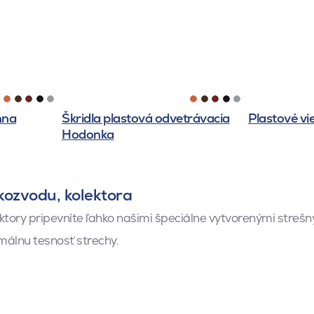
nna
Škridla plastová odvetrávacia
Plastové vi
Hodonka
kozvodu, kolektora
ktory pripevníte ľahko našimi špeciálne vytvorenými strešný
málnu tesnosť strechy.