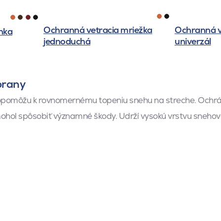
Ochranná vetracia mriežka
Ochranná v
nka
jednoduchá
univerzál
brany
opomôžu k rovnomernému topeniu snehu na streche. Ochráni
hol spôsobiť významné škody. Udrží vysokú vrstvu snehovej 