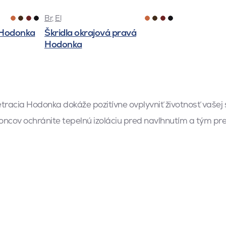
Br
,
El
á Hodonka
Škridla okrajová pravá
Hodonka
tracia Hodonka dokáže pozitívne ovplyvniť životnosť vašej s
koncov ochránite tepelnú izoláciu pred navlhnutím a tým pred