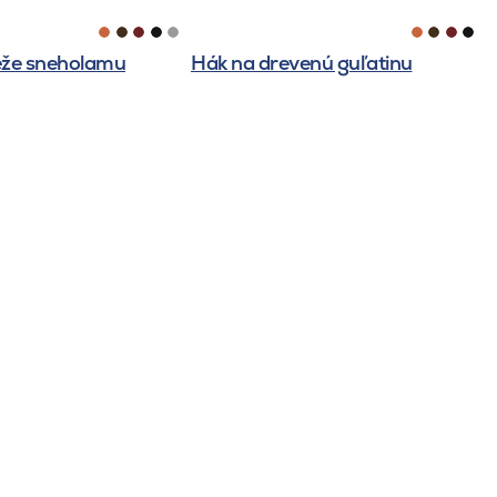
eže sneholamu
Hák na drevenú guľatinu