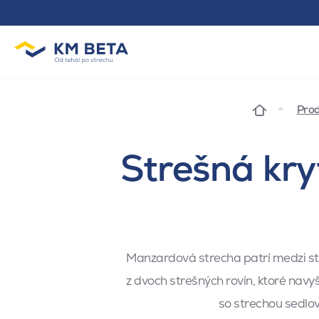
Prod
Strešná kr
Manzardová strecha patrí medzi str
z dvoch strešných rovín, ktoré navyše
so strechou sedlo