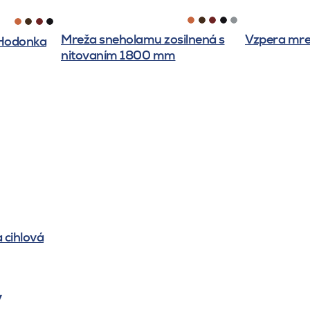
Mreža sneholamu zosilnená s
Vzpera mr
 Hodonka
nitovaním 1800 mm
 cihlová
y