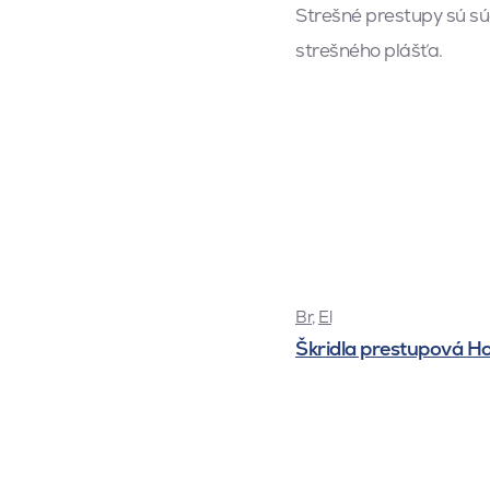
Strešné prestupy sú súč
strešného plášťa.
Br
,
El
Škridla prestupová H