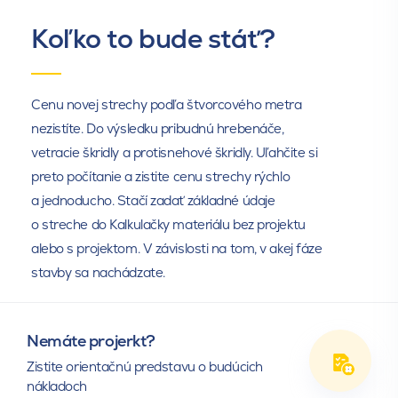
Sa
,
Pr
,
Br
,
El
Sa
,
Pr
,
Br
,
El
Hrebenáč koncový lev
Hrebenáč koncový vietor
Koľko to bude stáť?
Cenu novej strechy podľa štvorcového metra
Samolepiaci pás na fólie
Butylkaučuková lepiaca
nezistíte. Do výsledku pribudnú hrebenáče,
páska
vetracie škridly a protisnehové škridly. Uľahčite si
Sa
,
Pr
,
Br
,
El
Sa
,
Pr
,
Br
,
El
preto počítanie a zistite cenu strechy rýchlo
Hrebeňový okrasný prvok
Hrebeňový okrasný prvok
věžička
hrdličky
a jednoducho. Stačí zadať základné údaje
o streche do Kalkulačky materiálu bez projektu
alebo s projektom. V závislosti na tom, v akej fáze
stavby sa nachádzate.
Medený odkvapový plech
Odkvapový plech hliníkový
Sa
,
Pr
,
Br
,
El
Nemáte projerkt?
Príchytka hrebenáča
Hrebeňový okrasný prvok
Zistite orientačnú predstavu o budúcich
kohút
nákladoch