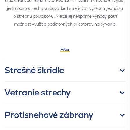
a polvalbovou nájdete v odkvapoch. Pokiaľ sú v rovnakej výške,
jedná sa o strechu valbovú, keď sú v iných výškach, jedná sa
o strechu polvalbovú. Medzi jej nesporné výhody patrí
možnosť využitia podkrovných priestorov na bývanie.
Filter
Strešné škridle
Doplnit popis
Vetranie strechy
Naša strešná škridla vetracia Hodonka dokáže pozitívne
Protisnehové zábrany
ovplyvniť životnosť vašej strechy. Plní funkciu vetrania medzi
hydroizoláciou a krytinou, a tým koniec koncov ochránite