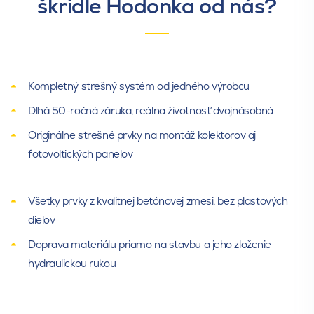
škridle Hodonka od nás?
vedenie bleskozvodu
Hydroizolačná fólia KMBeta
Hydroizolačná fólia
Plastové viečko
Tesniaci pás úžľabia
150 TT
JUTADACH 135 s aplikačnou
Krycia lišta lemovacieho
Lemovací pás
Tesniaca lišta úžľabia
páskou
pásu
Sa
,
Pr
,
Br
,
El
Sa
,
Pr
,
Br
,
El
Hrebenáč krížový T
Hrebenáč krížový XB
Kompletný strešný systém od jedného výrobcu
Dlhá 50-ročná záruka, reálna životnosť dvojnásobná
Originálne strešné prvky na montáž kolektorov aj
Hydroizolačná fólia DELTA
Lepidlo DELTA FOXX - PREN
fotovoltických panelov
FOXX
Sa
,
Pr
,
Br
,
El
Sa
,
Pr
,
Br
,
El
Všetky prvky z kvalitnej betónovej zmesi, bez plastových
Hrebenáč hromozvodový
Hrebenáč koncový hladký
dielov
Doprava materiálu priamo na stavbu a jeho zloženie
hydraulickou rukou
Tesniaca páska Delta Flex -
Tesniaca páska Delta SB 60
Band