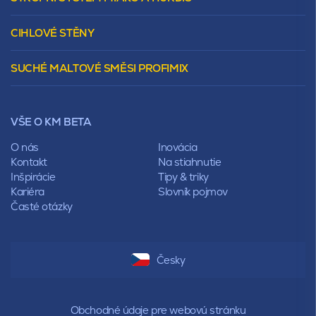
Vápenopískové zdivo Sendwix
Sedlová
Murovacie bloky
Valbová
CIHLOVÉ STĚNY
Tepelnoizolačný prvok
Polovalbová
Vencovky
Stanová
SUCHÉ MALTOVÉ SMĚSI PROFIMIX
Preklady
Mansardová
Lícové murivo
Pultová
Ploty
Rota
Nástroje a príslušenstvo
Sedlová
VŠE O KM BETA
Pálené zdivo Profiblok
Valbová
Nosné murivo
O nás
Inovácia
Polovalbová
Priečky
Kontakt
Na stiahnutie
Stanová
Vencovky
Inšpirácie
Tipy & triky
Mansardová
Preklady
Kariéra
Slovník pojmov
Pultová
Časté otázky
Hodonka
Sedlová
Valbová
Polovalbová
Česky
Stanová
Mansardová
Pultová
Obchodné údaje pre webovú stránku