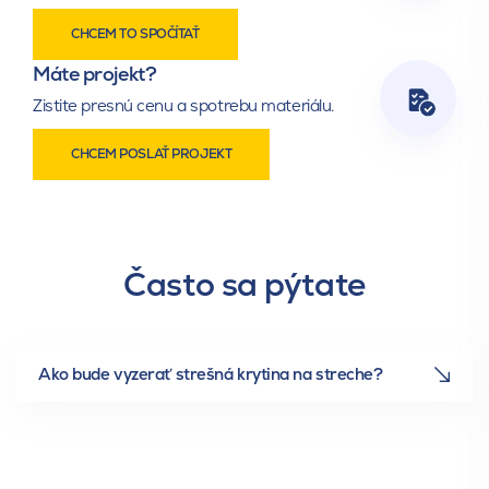
CHCEM TO SPOČÍTAŤ
Máte projekt?
Zistite presnú cenu a spotrebu materiálu.
Držiak hrebeňovej laty
Držiak hrebeňovej laty s
CHCEM POSLAŤ PROJEKT
klincom
Často sa pýtate
Univerzálny držiak
Univerzálny pás Al Rol
hrebeňovej a nárožnej laty
celohliníkový
Ako bude vyzerať strešná krytina na streche?