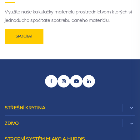
Využite naše kalkulačky materiálu prostredníctvom ktorých si
jednoducho spočítate spotrebu daného materiálu.
SPOČÍTAŤ
STŘEŠNÍ KRYTINA
ZDIVO
Zobrazit celou kategorii
STROPNÍ SYSTÉM MIAKO A HURDIS
Beta