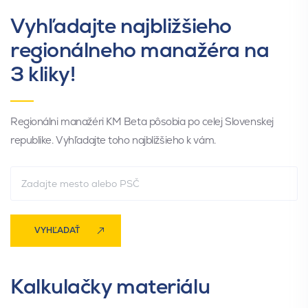
Vyhľadajte najbližšieho
Univerzálny pás BETA Rol
regionálneho manažéra na
Univerzálny pás textilný
celomedený
3 kliky!
Regionálni manažéri KM Beta pôsobia po celej Slovenskej
republike. Vyhľadajte toho najbližšieho k vám.
Prítlačný valček
Kefová lišta univerzálna
VYHĽADAŤ
Kalkulačky materiálu