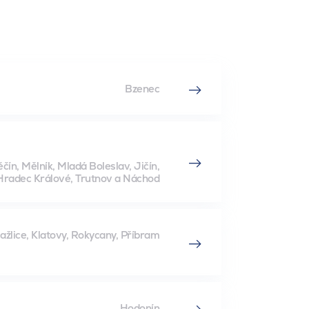
Bzenec
ín, Mělník, Mladá Boleslav, Jičín,
Hradec Králové, Trutnov a Náchod
ažlice, Klatovy, Rokycany, Příbram
Hodonín