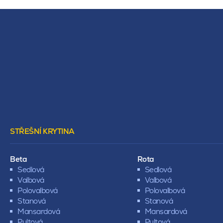
STŘEŠNÍ KRYTINA
Beta
Rota
Sedlová
Sedlová
Valbová
Valbová
Polovalbová
Polovalbová
Stanová
Stanová
Mansardová
Mansardová
Pultová
Pultová