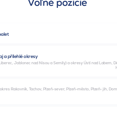
Voľné pozície
palet
 a přilehlé okresy
Liberec, Jablonec nad Nisou a Semily) a okresy Ústí nad Labem, Děč
okres Rakovník, Tachov, Plzeň-sever, Plzeň-město, Plzeň- jih, Dom