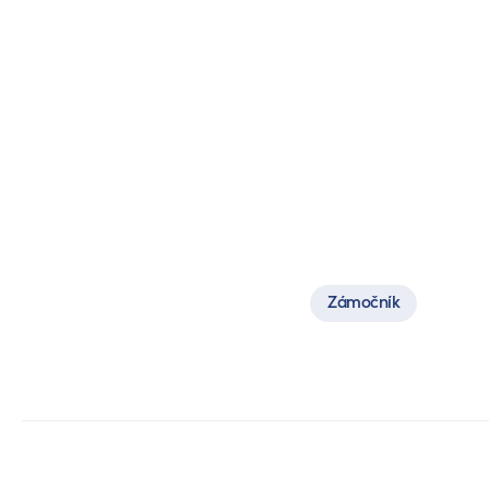
V. Tesařík
Zámočník