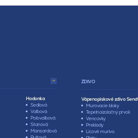
ZDIVO
Hodonka
Vápenopískové zdivo Send
Sedlová
Murovacie bloky
Valbová
Tepelnoizolačný prvok
Polovalbová
Vencovky
Stanová
Preklady
Mansardová
Lícové murivo
Pultová
Ploty