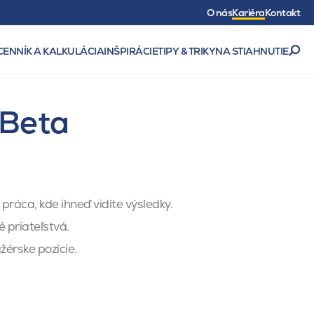
O nás
Kariéra
Kontakt
CENNÍK A KALKULÁCIA
INŠPIRÁCIE
TIPY & TRIKY
NA STIAHNUTIE
 Beta
práca, kde ihneď vidíte výsledky.
é priateľstvá.
érske pozície.