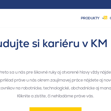
PRODUKTY
dujte si kariéru v KM
reto sa u nás pre šikovné ruky aj otvorené hlavy vždy nájde 
apríklad práve u nás okrem zaujímavej práce nájdete aj nov
vníkov na robotnícke, technologické, obchodnícke aj manaž
Kliknite a zistite, či nehľadáme práve vás.