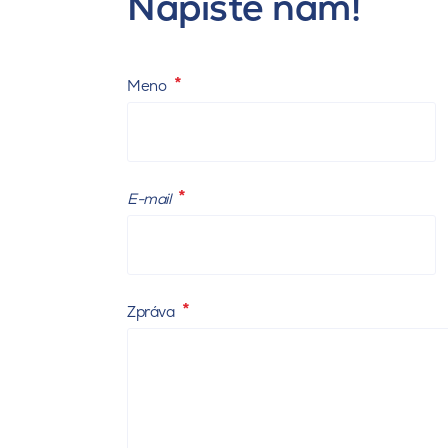
Napíšte nám!
Meno
E-mail
Zpráva