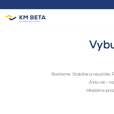
Vybu
Rastieme. Stabilne a neustále. P
A kto vie – n
Hľadáme praco