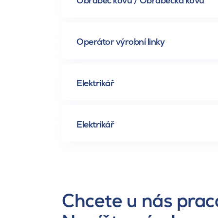
Obráběč kovů / Obráběčka kovů
Operátor výrobní linky
Elektrikář
Elektrikář
Chcete u nás prac