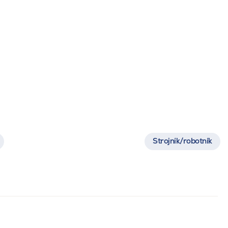
R. Chludil
Strojník/robotník