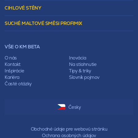
Murovacie bloky
Valbová
CIHLOVÉ STĚNY
Tepelnoizolačný prvok
Polovalbová
Vencovky
Stanová
SUCHÉ MALTOVÉ SMĚSI PROFIMIX
Preklady
Mansardová
Lícové murivo
Pultová
Ploty
Rota
Nástroje a príslušenstvo
Sedlová
VŠE O KM BETA
Pálené zdivo Profiblok
Valbová
Nosné murivo
O nás
Inovácia
Polovalbová
Priečky
Kontakt
Na stiahnutie
Stanová
Vencovky
Inšpirácie
Tipy & triky
Mansardová
Preklady
Kariéra
Slovník pojmov
Pultová
Časté otázky
Hodonka
Sedlová
Valbová
Polovalbová
Česky
Stanová
Mansardová
Pultová
Obchodné údaje pre webovú stránku
Ochrana osobných údajov