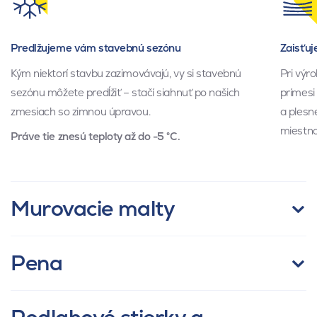
Predlžujeme vám stavebnú sezónu
Zaisťuj
Kým niektorí stavbu zazimovávajú, vy si stavebnú
Pri výr
sezónu môžete predĺžiť – stačí siahnuť po našich
prímesi
zmesiach so zimnou úpravou.
a plesn
miestno
Práve tie znesú teploty až do -5 °C.
Murovacie malty
Pena
Info o produktoch
Info o produktoch