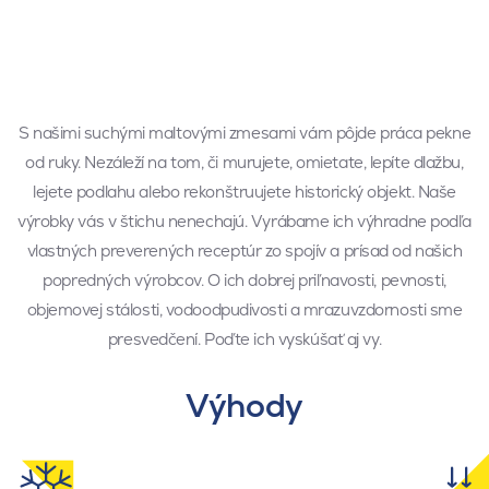
S našimi suchými maltovými zmesami vám pôjde práca pekne
od ruky. Nezáleží na tom, či murujete, omietate, lepíte dlažbu,
lejete podlahu alebo rekonštruujete historický objekt. Naše
výrobky vás v štichu nenechajú. Vyrábame ich výhradne podľa
vlastných preverených receptúr zo spojív a prísad od našich
popredných výrobcov. O ich dobrej priľnavosti, pevnosti,
objemovej stálosti, vodoodpudivosti a mrazuvzdornosti sme
presvedčení. Poďte ich vyskúšať aj vy.
Výhody