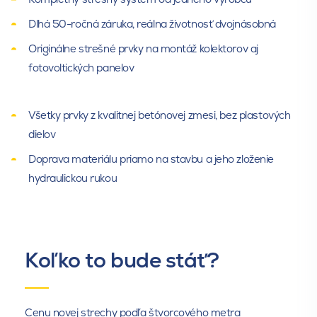
Tesniaca lišta úžľabia
Dlhá 50-ročná záruka, reálna životnosť dvojnásobná
Originálne strešné prvky na montáž kolektorov aj
Hydroizolačná fólia DELTA
Lepidlo DELTA FOXX - PREN
fotovoltických panelov
FOXX
Všetky prvky z kvalitnej betónovej zmesi, bez plastových
dielov
Doprava materiálu priamo na stavbu a jeho zloženie
hydraulickou rukou
Tesniaca páska Delta Flex -
Tesniaca páska Delta SB 60
Band
Koľko to bude stáť?
Cenu novej strechy podľa štvorcového metra