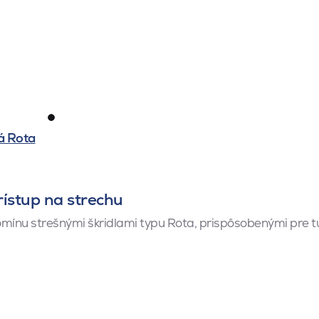
á Rota
rístup na strechu
komínu strešnými škridlami typu Rota, prispôsobenými pre tú