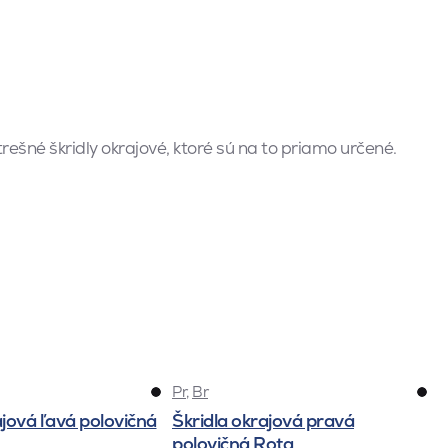
šné škridly okrajové, ktoré sú na to priamo určené.
Pr
,
Br
ajová ľavá polovičná
Škridla okrajová pravá
polovičná Rota