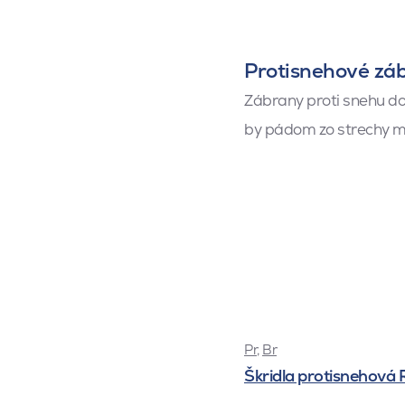
Protisnehové zá
Zábrany proti snehu d
by pádom zo strechy mo
Pr
,
Br
Škridla protisnehová 