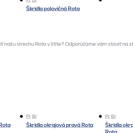
Škridla polovičná Rota
ť našu strechu Rota v štíte? Odporúčame vám staviť na stre
Pr
,
Br
Pr
,
Br
 Rota
Škridla okrajová pravá Rota
Škridla okr
Rota