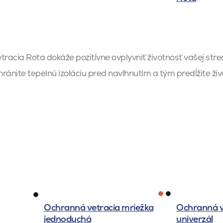
tracia Rota dokáže pozitívne ovplyvniť životnosť vašej strec
ránite tepelnú izoláciu pred navlhnutím a tým predĺžite živ
Ochranná vetracia mriežka
Ochranná v
jednoduchá
univerzál