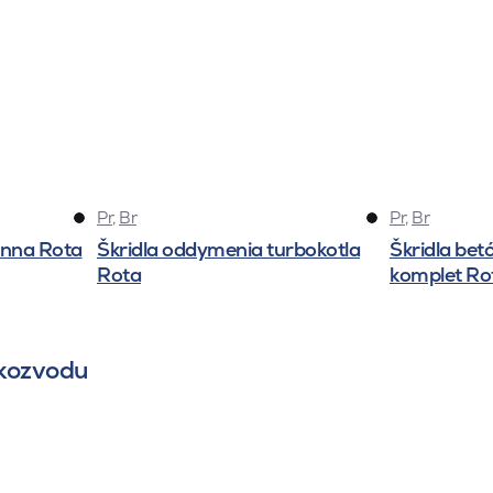
Pr
,
Br
Pr
,
Br
énna Rota
Škridla oddymenia turbokotla
Škridla bet
Rota
komplet Ro
skozvodu