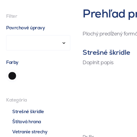
Prehľad p
Filter
Povrchové úpravy
Plochý predĺžený formá
Strešné škridle
Doplnit popis
Farby
Kategória
Strešné škridle
Štítová hrana
Vetranie strechy
Pr
,
Br