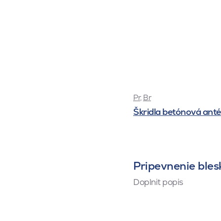
Pr
,
Br
Škridla betónová ant
Pripevnenie ble
Doplnit popis