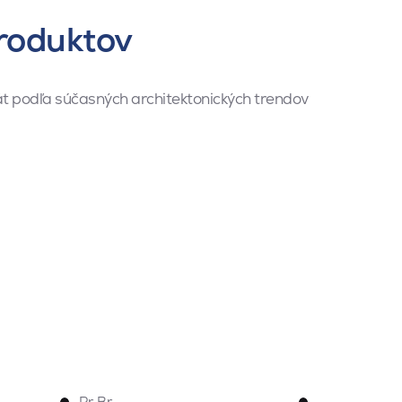
roduktov
t podľa súčasných architektonických trendov
Pr
,
Br