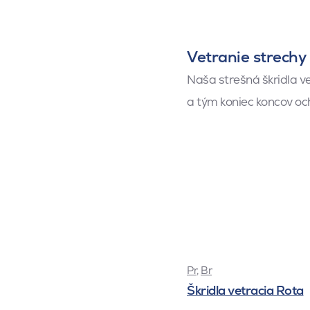
Vetranie strechy
Naša strešná škridla ve
a tým koniec koncov och
Pr
,
Br
Škridla vetracia Rota