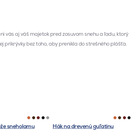
 vás aj váš majetok pred zosuvom snehu a ľadu, ktorý
prikrývky bez toho, aby prenikla do strešného plášťa.
eže sneholamu
Hák na drevenú guľatinu