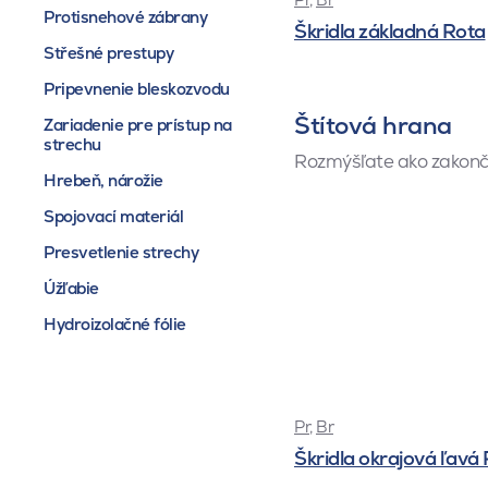
Protisnehové zábrany
Škridla základná Rota
Střešné prestupy
Pripevnenie bleskozvodu
Štítová hrana
Zariadenie pre prístup na
strechu
Rozmýšľate ako zakonči
Hrebeň, nárožie
Spojovací materiál
Presvetlenie strechy
Úžľabie
Hydroizolačné fólie
Pr
,
Br
Škridla okrajová ľavá