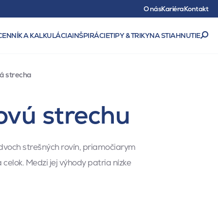
O nás
Kariéra
Kontakt
CENNÍK A KALKULÁCIA
INŠPIRÁCIE
TIPY & TRIKY
NA STIAHNUTIE
á strecha
ovú strechu
 dvoch strešných rovín, priamočiarym
lok. Medzi jej výhody patria nízke