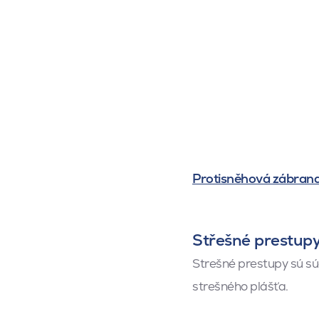
Protisněhová zábrana
Střešné prestup
Strešné prestupy sú súč
strešného plášťa.