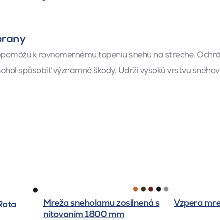
brany
opomôžu k rovnomernému topeniu snehu na streche. Ochráni
hol spôsobiť významné škody. Udrží vysokú vrstvu snehovej 
Mreža sneholamu zosilnená s
Vzpera mr
Rota
nitovaním 1800 mm