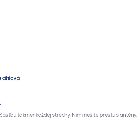
 cihlová
y
asťou takmer každej strechy. Nimi riešite prestup antény, s