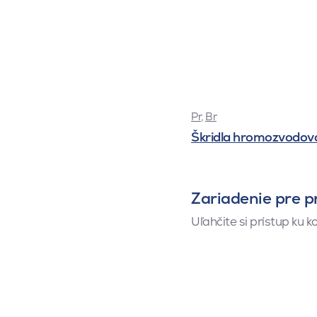
Pr
,
Br
Škridla hromozvodov
Zariadenie pre p
Uľahčite si prístup ku 