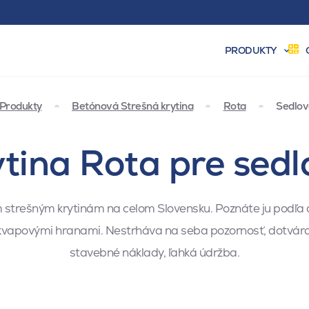
PRODUKTY
Produkty
Betónová Strešná krytina
Rota
Sedlov
ytina Rota pre sedl
m strešným krytinám na celom Slovensku. Poznáte ju podľa
apovými hranami. Nestrháva na seba pozornosť, dotvára ce
stavebné náklady, ľahká údržba.