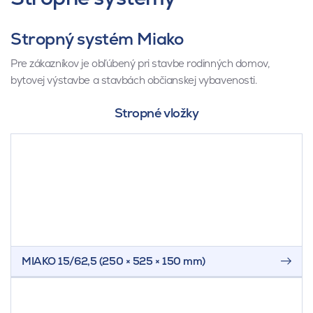
Stropný systém Miako
Pre zákazníkov je obľúbený pri stavbe rodinných domov,
bytovej výstavbe a stavbách občianskej vybavenosti.
Stavebníci u neho oceňujú jeho vysokú variabilitu a s tým
Stropné vložky
spojenú jednoduchú montáž bez použitia techniky
MIAKO 15/62,5 (250 × 525 × 150 mm)