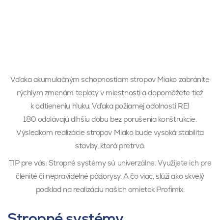
Vďaka akumulačným schopnostiam stropov Miako zabránite
rýchlym zmenám teploty v miestnosti a dopomôžete tiež
k odtieneniu hluku. Vďaka požiarnej odolnosti REI
180 odolávajú dlhšiu dobu bez porušenia konštrukcie.
Výsledkom realizácie stropov Miako bude vysoká stabilita
stavby, ktorá pretrvá.
TIP pre vás: Stropné systémy sú univerzálne. Využijete ich pre
členité či nepravidelné pôdorysy. A čo viac, slúži ako skvelý
podklad na realizáciu našich omietok Profimix.
Stropné systémy