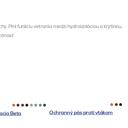
hy. Plní funkciu vetrania medzi hydroizoláciou a krytinou,
otnosť.
Ochranný pás proti vtákom
racia Beta