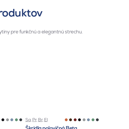
roduktov
ytiny pre funkčnú a elegantnú strechu.
Sa
,
Pr
,
Br
,
El
Škridla polovičná Beta