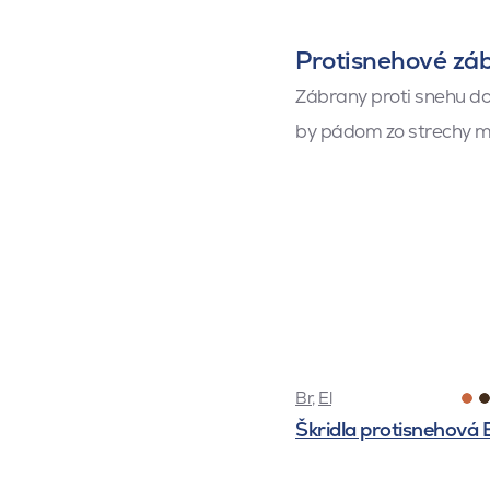
Protisnehové zá
Zábrany proti snehu d
by pádom zo strechy mo
Br
,
El
Škridla protisnehová 