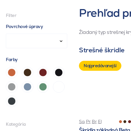
Prehľad p
Filter
Povrchové úpravy
Žiadaný typ strešnej kr
Strešné škridle
Farby
Najpredávanejší
Sa
,
Pr
,
Br
,
El
Kategória
Škridla základná Beta