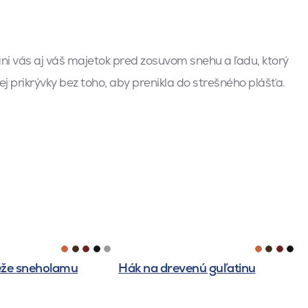
 vás aj váš majetok pred zosuvom snehu a ľadu, ktorý
prikrývky bez toho, aby prenikla do strešného plášťa.
eže sneholamu
Hák na drevenú guľatinu