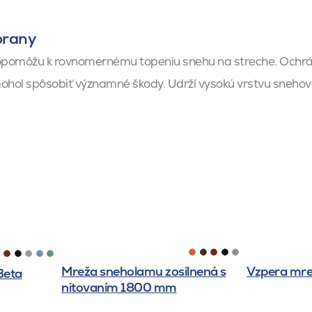
brany
opomôžu k rovnomernému topeniu snehu na streche. Ochráni
hol spôsobiť významné škody. Udrží vysokú vrstvu snehovej 
Mreža sneholamu zosilnená s
Vzpera mr
Beta
nitovaním 1800 mm