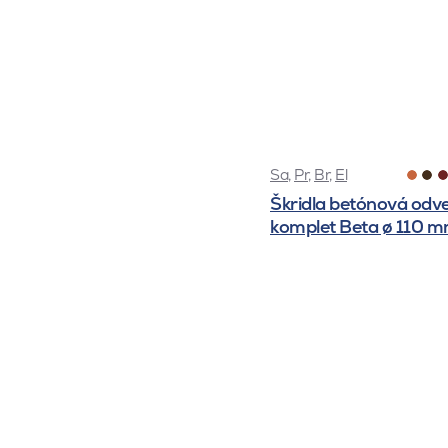
Sa
,
Pr
,
Br
,
El
Škridla betónová odv
komplet Beta ø 110 