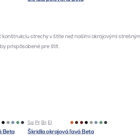
 konštrukciu strechy v štíte než našimi okrajovými strešný
oby prispôsobené pre štít.
Sa
,
Pr
,
Br
,
El
á Beta
Škridla okrajová ľavá Beta