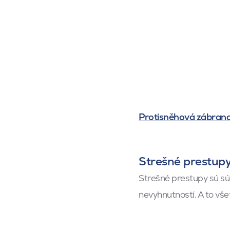
Protisněhová zábrana
Strešné prestup
Strešné prestupy sú súč
nevyhnutností. A to vš