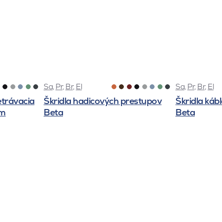
Sa
,
Pr
,
Br
,
El
Sa
,
Pr
,
Br
,
El
etrávacia
Škridla hadicových prestupov
Škridla káb
mm
Beta
Beta