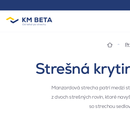
Pr
Strešná kryt
Manzardová strecha patrí medzi str
z dvoch strešných rovín, ktoré navyše
so strechou sedlo