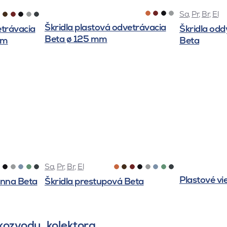
Sa
,
Pr
,
Br
,
El
Škridla plastová odvetrávacia
etrávacia
Škridla odd
Beta ø 125 mm
mm
Beta
Sa
,
Pr
,
Br
,
El
Plastové vi
énna Beta
Škridla prestupová Beta
kozvodu, kolektora