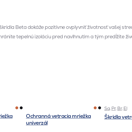
kridla Beta dokáže pozitívne ovplyvniť životnosť vašej strec
ránite tepelnú izoláciu pred navlhnutím a tým predĺžite živ
Sa
,
Pr
,
Br
,
El
iežka
Ochranná vetracia mriežka
Škridla vet
univerzál