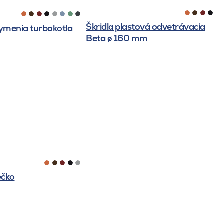
Škridla plastová odvetrávacia
ymenia turbokotla
Beta ø 160 mm
ečko