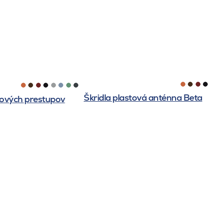
Škridla plastová anténna Beta
lových prestupov