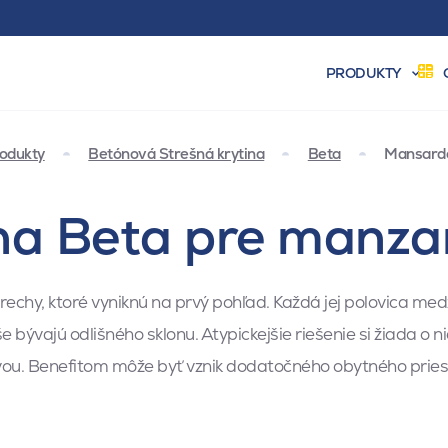
PRODUKTY
odukty
Betónová Strešná krytina
Beta
Mansardo
ina Beta pre manza
echy, ktoré vyniknú na prvý pohľad. Každá jej polovica m
 bývajú odlišného sklonu. Atypickejšie riešenie si žiada o ni
vou. Benefitom môže byť vznik dodatočného obytného pries