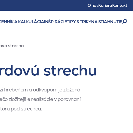
O nás
Kariéra
Kontakt
CENNÍK A KALKULÁCIA
INŠPIRÁCIE
TIPY & TRIKY
NA STIAHNUTIE
vá strecha
rdovú strechu
edzi hrebeňom a odkvapom je zložená
ečo zložitejšie realizácie v porovnaní
toru pod strechou.