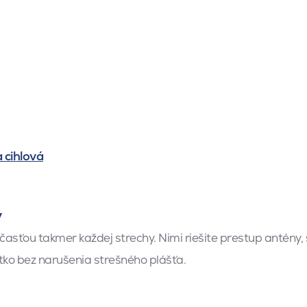
 cihlová
y
asťou takmer každej strechy. Nimi riešite prestup antény, s
etko bez narušenia strešného plášťa.