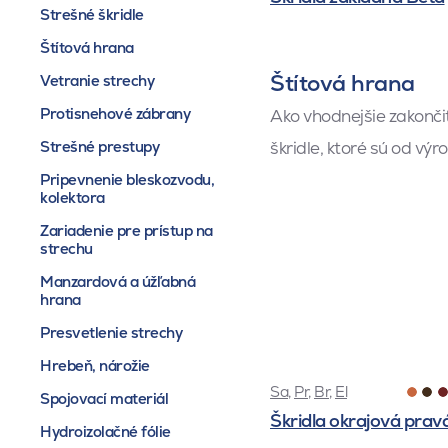
Strešné škridle
Štítová hrana
Štítová hrana
Vetranie strechy
Protisnehové zábrany
Ako vhodnejšie zakončiť
Strešné prestupy
škridle, ktoré sú od výr
Pripevnenie bleskozvodu,
kolektora
Zariadenie pre prístup na
strechu
Manzardová a úžľabná
hrana
Presvetlenie strechy
Hrebeň, nárožie
Sa
,
Pr
,
Br
,
El
Spojovací materiál
Škridla okrajová prav
Hydroizolačné fólie