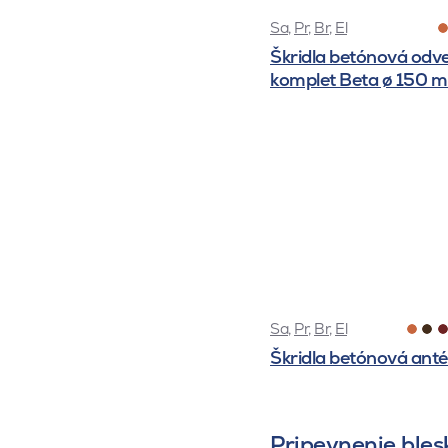
Sa
,
Pr
,
Br
,
El
Škridla betónová odv
komplet Beta ø 150 
Sa
,
Pr
,
Br
,
El
Škridla betónová ant
Pripevnenie bles