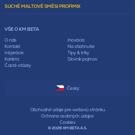
Stanová
SUCHÉ MALTOVÉ SMĚSI PROFIMIX
Preklady
Mansardová
Lícové murivo
Pultová
Ploty
Rota
Nástroje a príslušenstvo
Sedlová
VŠE O KM BETA
Pálené zdivo Profiblok
Valbová
Nosné murivo
O nás
Inovácia
Polovalbová
Priečky
Kontakt
Na stiahnutie
Stanová
Vencovky
Inšpirácie
Tipy & triky
Mansardová
Preklady
Kariéra
Slovník pojmov
Pultová
Časté otázky
Hodonka
Sedlová
Valbová
Polovalbová
Česky
Stanová
Mansardová
Pultová
Obchodné údaje pre webovú stránku
Ochrana osobných údajov
Cookies
© 2026 KM BETA A.S.