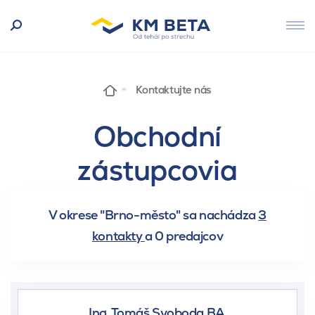
Kontaktujte nás
Obchodní
zástupcovia
V okrese "Brno-město" sa nachádza
3
kontakty
a
0 predajcov
Ing. Tomáš Svoboda BA