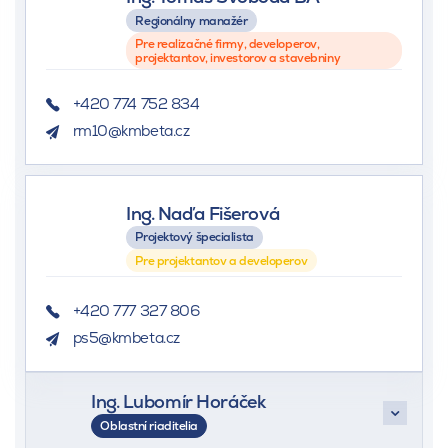
Regionálny manažér
Pre realizačné firmy, developerov,
projektantov, investorov a stavebniny
+420 774 752 834
rm10@kmbeta.cz
Ing. Naďa Fišerová
Projektový špecialista
Pre projektantov a developerov
+420 777 327 806
ps5@kmbeta.cz
Ing. Lubomír Horáček
Oblastní riaditelia