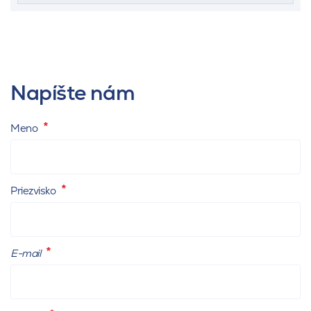
+420 777 327 811
morava@kmbeta.cz
Napíšte nám
Meno
Priezvisko
E-mail