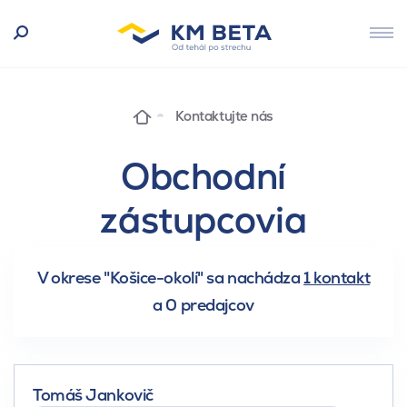
Kontaktujte nás
Obchodní
zástupcovia
V okrese "Košice-okolí" sa nachádza
1 kontakt
a
0 predajcov
Tomáš Jankovič