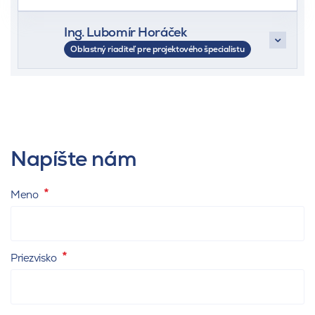
Ing. Lubomír Horáček
Oblastný riaditeľ pre projektového špecialistu
+420 777 327 811
morava@kmbeta.cz
Napíšte nám
Meno
Priezvisko