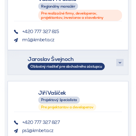
Regionálny manažér
Pre realizačné firmy, developerov,
projektantov, investorov a stavebniny
+420 777 327 815
rm1@kmbeta.cz
Jaroslav Švejnoch
Oblastný riaditeľ pre obchodného zástupcu
+420 774 752 836
Jiří Vašíček
cechy@kmbeta.cz
Projektový špecialista
Pre projektantov a developerov
+420 777 327 827
ps1@kmbeta.cz