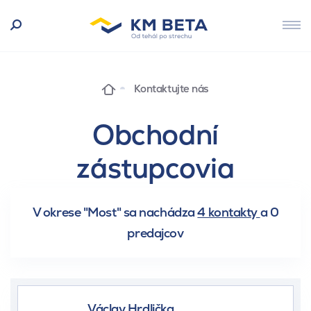
Kontaktujte nás
Obchodní
zástupcovia
V okrese "Most" sa nachádza
4 kontakty
a
0
predajcov
Václav Hrdlička