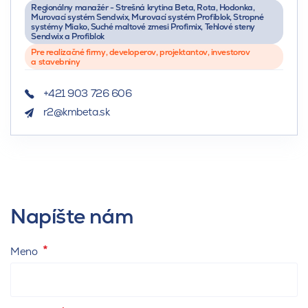
Regionálny manažér - Strešná krytina Beta, Rota, Hodonka,
Murovací systém Sendwix, Murovací systém Profiblok, Stropné
systémy Miako, Suché maltové zmesi Profimix, Tehlové steny
Sendwix a Profiblok
Pre realizačné firmy, developerov, projektantov, investorov
a stavebniny
+421 903 726 606
r2@kmbeta.sk
Napíšte nám
Meno