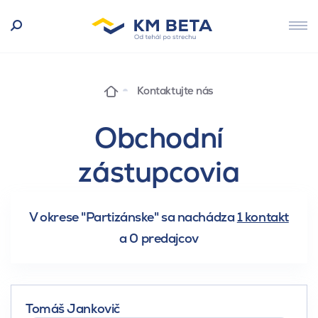
Kontaktujte nás
Obchodní
zástupcovia
V okrese "Partizánske" sa nachádza
1 kontakt
a
0 predajcov
Tomáš Jankovič