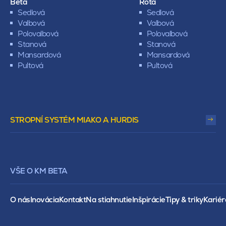
Beta
Rota
Sedlová
Sedlová
Valbová
Valbová
Polovalbová
Polovalbová
Stanová
Stanová
Mansardová
Mansardová
Pultová
Pultová
STROPNÍ SYSTÉM MIAKO A HURDIS
VŠE O KM BETA
O nás
Inovácia
Kontakt
Na stiahnutie
Inšpirácie
Tipy & triky
Kariér