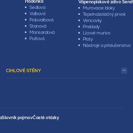
Hodonka
Vápenopískové zdivo Send
Sedlová
Murovacie bloky
Valbová
Tepelnoizolačný prvok
Polovalbová
Vencovky
Stanová
Preklady
Mansardová
Lícové murivo
Pultová
Ploty
Nástroje a príslušenstvo
CIHLOVÉ STĚNY
a
Slovník pojmov
Časté otázky