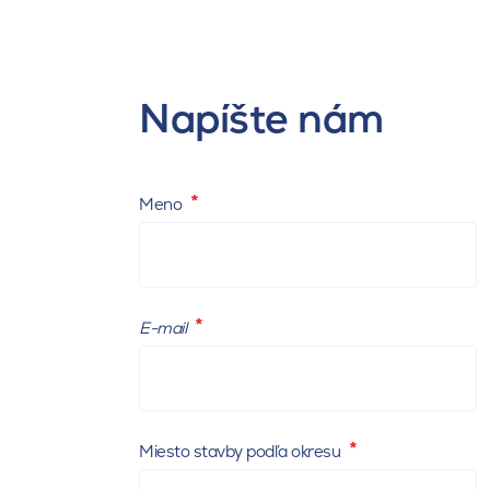
+420 777 327 811
morava@kmb
Napíšte nám
Meno
E-mail
Miesto stavby podľa okresu