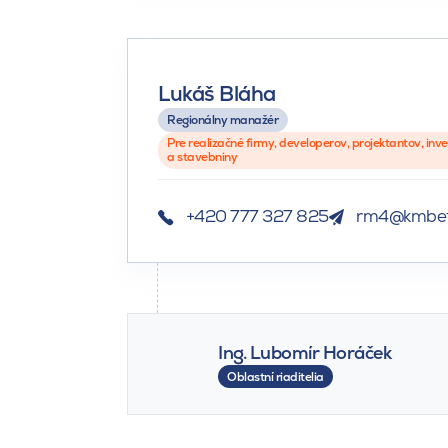
Lukáš Bláha
Regionálny manažér
Pre realizačné firmy, developerov, projektantov, inv
a stavebniny
+420 777 327 825
rm4@kmbet
Ing. Lubomír Horáček
Oblastní riaditelia