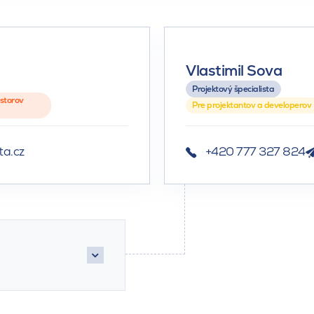
Vlastimil Sova
Projektový špecialista
estorov
Pre projektantov a developerov
a.cz
+420 777 327 824