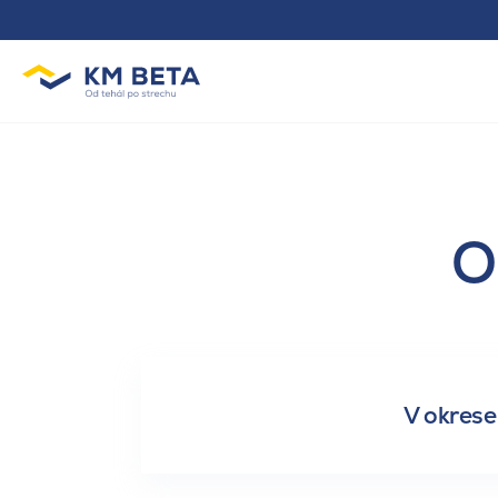
O
V okres