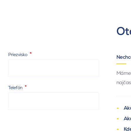
eta.cz
Ot
Priezvisko
Nechc
Máme 
najčas
Telefón
Ak
Aká
Kde