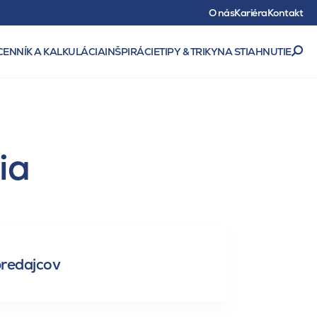
O nás
Kariéra
Kontakt
CENNÍK A KALKULÁCIA
INŠPIRÁCIE
TIPY & TRIKY
NA STIAHNUTIE
ia
predajcov