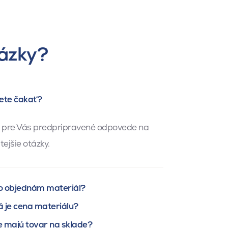
ázky?
ete čakať?
pre Vás predpripravené odpovede na
tejšie otázky.
o objednám materiál?
 je cena materiálu?
 majú tovar na sklade?