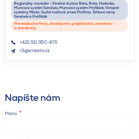
Regionálny manažér - Strešná krytina Beta, Rota, Hodonka,
Murovací systém Sendwix, Murovací systém Profiblok, Stropné
systémy Miako, Suché maltové zmesi Profimix, Tehlové steny
Sendwix a Profiblok
Pre realizačné firmy, developerov, projektantov, investorov
a stavebniny
+421 911 950 405
r3@kmbeta.sk
Napíšte nám
Meno