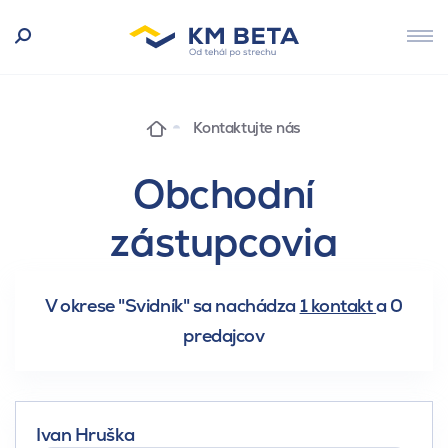
Kontaktujte nás
Obchodní
zástupcovia
V okrese "Svidník" sa nachádza
1 kontakt
a
0
predajcov
Ivan Hruška