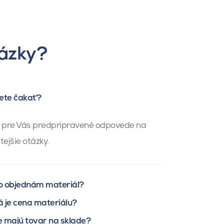
morava@kmbeta.cz
ázky?
ete čakať?
pre Vás predpripravené odpovede na
tejšie otázky.
o objednám materiál?
 je cena materiálu?
 majú tovar na sklade?