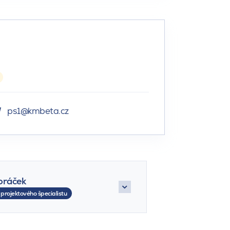
ps1@kmbeta.cz
oráček
 projektového špecialistu