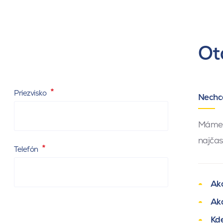
eta.cz
+420 777 327 811
Ot
Priezvisko
Nechc
Máme 
najčas
Telefón
Ak
Aká
Kde