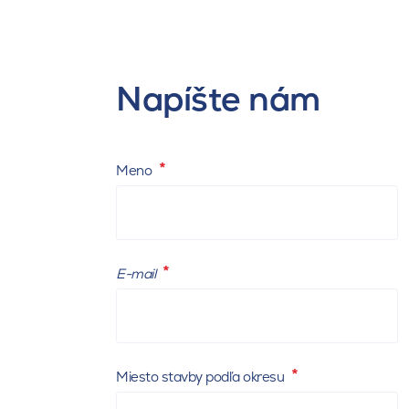
+420 774 752 836
cechy@kmb
Napíšte nám
Meno
E-mail
Miesto stavby podľa okresu