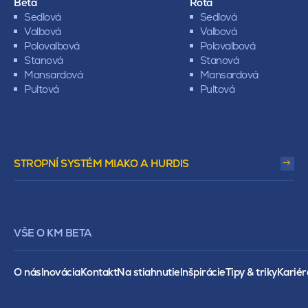
Beta
Rota
Sedlová
Sedlová
Valbová
Valbová
Polovalbová
Polovalbová
Stanová
Stanová
Mansardová
Mansardová
Pultová
Pultová
STROPNÍ SYSTÉM MIAKO A HURDIS
VŠE O KM BETA
O nás
Inovácia
Kontakt
Na stiahnutie
Inšpirácie
Tipy & triky
Kariér