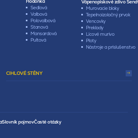
Hodonka
Vápenopískové zdivo Send
Sedlová
Murovacie bloky
Valbová
Tepelnoizolačný prvok
Polovalbová
Vencovky
Stanová
Preklady
Mansardová
Lícové murivo
Pultová
Ploty
Nástroje a príslušenstvo
CIHLOVÉ STĚNY
a
Slovník pojmov
Časté otázky