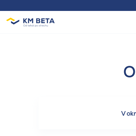
O
V ok