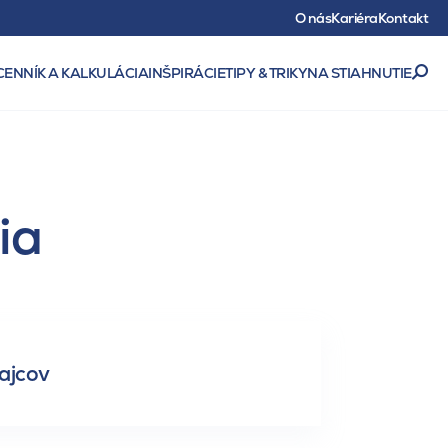
O nás
Kariéra
Kontakt
CENNÍK A KALKULÁCIA
INŠPIRÁCIE
TIPY & TRIKY
NA STIAHNUTIE
ia
ajcov