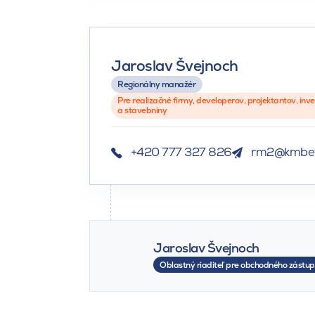
Jaroslav Švejnoch
Regionálny manažér
Pre realizačné firmy, developerov, projektantov, inv
a stavebniny
+420 777 327 826
rm2@kmbet
Jaroslav Švejnoch
Oblastný riaditeľ pre obchodného zástu