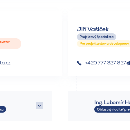
Jiří Vašíček
Projektový špecialista
estorov
Pre projektantov a developerov
a.cz
+420 777 327 827
Ing. Lubomír H
pcu
Oblastný riaditeľ pre