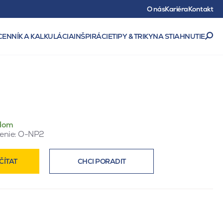
O nás
Kariéra
Kontakt
CENNÍK A KALKULÁCIA
INŠPIRÁCIE
TIPY & TRIKY
NA STIAHNUTIE
dom
enie:
O-NP2
ČÍTAT
CHCI PORADIT