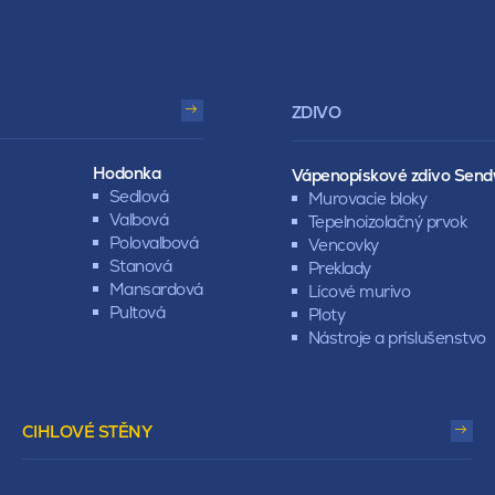
ZDIVO
Hodonka
Vápenopískové zdivo Send
Sedlová
Murovacie bloky
Valbová
Tepelnoizolačný prvok
Polovalbová
Vencovky
Stanová
Preklady
Mansardová
Lícové murivo
Pultová
Ploty
Nástroje a príslušenstvo
CIHLOVÉ STĚNY