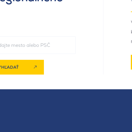
YHĽADAŤ