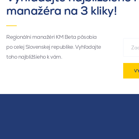
manažéra na 3 kliky!
Regionálni manažéri KM Beta pôsobia
po celej Slovenskej republike. Vyhľadajte
toho najbližšieho k vám.
V