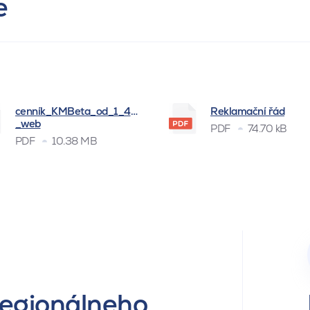
e
cenník_KMBeta_od_1_4_2026
Reklamační řád
_web
PDF
74.70 kB
PDF
10.38 MB
regionálneho