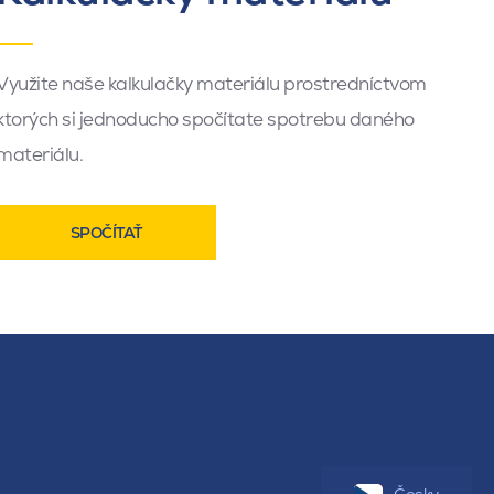
Využite naše kalkulačky materiálu prostredníctvom
ktorých si jednoducho spočítate spotrebu daného
materiálu.
SPOČÍTAŤ