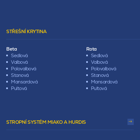
STŘEŠNÍ KRYTINA
Beta
Rota
Sedlová
Sedlová
Valbová
Valbová
Polovalbová
Polovalbová
Stanová
Stanová
Mansardová
Mansardová
Pultová
Pultová
STROPNÍ SYSTÉM MIAKO A HURDIS