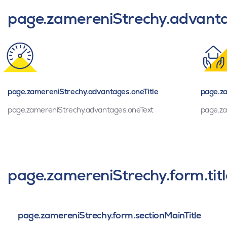
page.zamereniStrechy.advantag
page.zamereniStrechy.advantages.oneTitle
page.za
page.zamereniStrechy.advantages.oneText
page.za
page.zamereniStrechy.form.titl
page.zamereniStrechy.form.sectionMainTitle