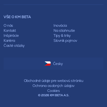
Mansardová
Lícové murivo
Pultová
Ploty
Rota
Nástroje a príslušenstvo
Sedlová
VŠE O KM BETA
Pálené zdivo Profiblok
Valbová
Nosné murivo
O nás
Inovácia
Polovalbová
Priečky
Kontakt
Na stiahnutie
Stanová
Vencovky
Inšpirácie
Tipy & triky
Mansardová
Preklady
Kariéra
Slovník pojmov
Pultová
Časté otázky
Hodonka
Sedlová
Valbová
Polovalbová
Česky
Stanová
Mansardová
Pultová
Obchodné údaje pre webovú stránku
Ochrana osobných údajov
Cookies
© 2026 KM BETA A.S.