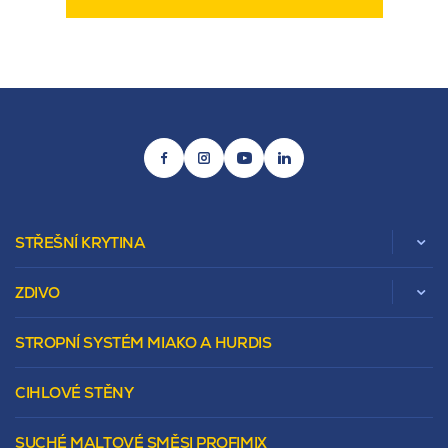
STŘEŠNÍ KRYTINA
ZDIVO
Zobrazit celou kategorii
STROPNÍ SYSTÉM MIAKO A HURDIS
Beta
Vápenopískové zdivo Sendwix
Sedlová
Murovacie bloky
Valbová
CIHLOVÉ STĚNY
Tepelnoizolačný prvok
Polovalbová
Vencovky
Stanová
SUCHÉ MALTOVÉ SMĚSI PROFIMIX
Preklady