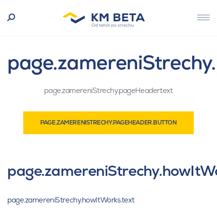
page.zamereniStrechy.
page.zamereniStrechy.pageHeader.text
PAGE.ZAMERENISTRECHY.PAGEHEADER.BUTTON
page.zamereniStrechy.howItWor
page.zamereniStrechy.howItWorks.text