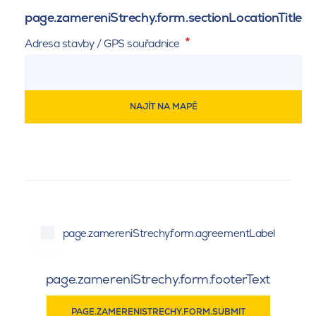
page.zamereniStrechy.form.sectionLocationTitle
Adresa stavby / GPS souřadnice
NAJÍT NA MAPĚ
page.zamereniStrechy.form.sectionLocationTip
page.zamereniStrechy.form.agreementLabel
page.zamereniStrechy.form.footerText
PAGE.ZAMERENISTRECHY.FORM.SUBMIT