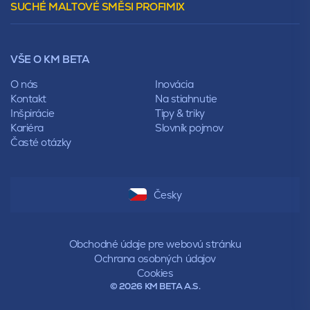
SUCHÉ MALTOVÉ SMĚSI PROFIMIX
Preklady
Mansardová
Lícové murivo
Pultová
Ploty
Rota
Nástroje a príslušenstvo
Sedlová
VŠE O KM BETA
Pálené zdivo Profiblok
Valbová
Nosné murivo
O nás
Inovácia
Polovalbová
Priečky
Kontakt
Na stiahnutie
Stanová
Vencovky
Inšpirácie
Tipy & triky
Mansardová
Preklady
Kariéra
Slovník pojmov
Pultová
Časté otázky
Hodonka
Sedlová
Valbová
Polovalbová
Česky
Stanová
Mansardová
Pultová
Obchodné údaje pre webovú stránku
Ochrana osobných údajov
Cookies
© 2026 KM BETA A.S.