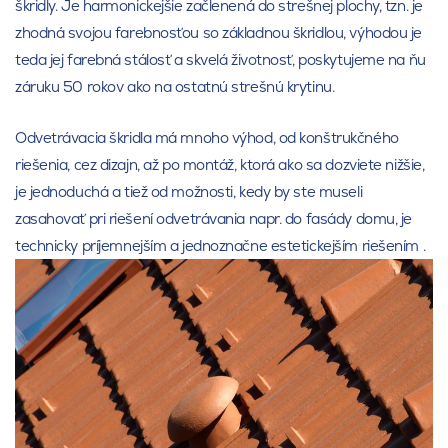
škridly. Je harmonickejšie začlenená do strešnej plochy, tzn. je
zhodná svojou farebnosťou so základnou škridlou, výhodou je
teda jej farebná stálosť a skvelá životnosť, poskytujeme na ňu
záruku 50 rokov ako na ostatnú strešnú krytinu.
Odvetrávacia škridla má mnoho výhod, od konštrukčného
riešenia, cez dizajn, až po montáž, ktorá ako sa dozviete nižšie,
je jednoduchá a tiež od možnosti, kedy by ste museli
zasahovať pri riešení odvetrávania napr. do fasády domu, je
technicky príjemnejším a jednoznačne estetickejším riešením .