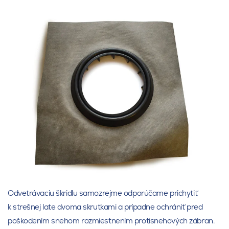
Odvetrávaciu škridlu samozrejme odporúčame prichytiť
k strešnej late dvoma skrutkami a prípadne ochrániť pred
poškodením snehom rozmiestnením protisnehových zábran.