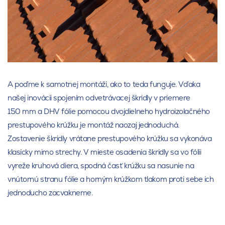
A poďme k samotnej montáži, ako to teda funguje. Vďaka
našej inovácii spojením odvetrávacej škridly v priemere
150 mm a DHV fólie pomocou dvojdielneho hydroizolačného
prestupového krúžku je montáž naozaj jednoduchá.
Zostavenie škridly vrátane prestupového krúžku sa vykonáva
klasicky mimo strechy. V mieste osadenia škridly sa vo fólii
vyreže kruhová diera, spodná časť krúžku sa nasunie na
vnútornú stranu fólie a horným krúžkom tlakom proti sebe ich
jednoducho zacvakneme.