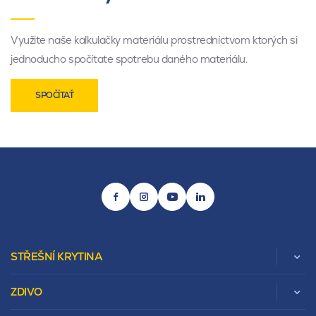
Využite naše kalkulačky materiálu prostredníctvom ktorých si
jednoducho spočítate spotrebu daného materiálu.
SPOČÍTAŤ
STŘEŠNÍ KRYTINA
ZDIVO
Zobrazit celou kategorii