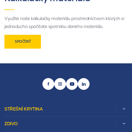
Využite naše kalkulačky materiálu prostredníctvom ktorých si
jednoducho spočítate spotrebu daného materiálu.
SPOČÍTAŤ
STŘEŠNÍ KRYTINA
ZDIVO
Zobrazit celou kategorii