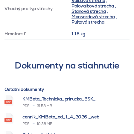
Valbová strecha
,
Polovalbová strecha
,
Vhodný pro typ střechy
Stanová strecha
,
Mansardová strecha
,
Pultová strecha
Hmotnosť
1.15 kg
Dokumenty na stiahnutie
Ostatní dokumenty
KMBeta_Technicka_prirucka_BSK_
PDF
31.58 MB
cenník_KMBeta_od_1_4_2026 _web
PDF
10.38 MB