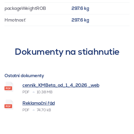
packageWeightROB
297.6 kg
Hmotnosť
297.6 kg
Dokumenty na stiahnutie
Ostatní dokumenty
cenník_KMBeta_od_1_4_2026 _web
PDF
10.38 MB
Reklamační řád
PDF
74.70 kB