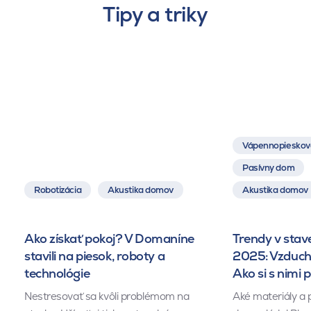
Tipy a triky
Vápennopieskové
Pasívny dom
Robotizácia
Akustika domov
Akustika domov
Ako získať pokoj? V Domaníne
Trendy v stav
stavili na piesok, roboty a
2025: Vzduch, 
technológie
Ako si s nimi 
Nestresovať sa kvôli problémom na
Aké materiály a p