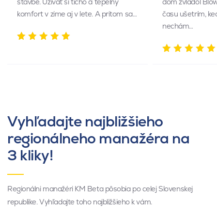
stavbe. Užívať si ticho a tepelný
dom zvládol Blow
komfort v zime aj v lete. A pritom sa…
času ušetrím, ke
nechám…
Vyhľadajte najbližšieho
regionálneho manažéra na
3 kliky!
Regionálni manažéri KM Beta pôsobia po celej Slovenskej
republike. Vyhľadajte toho najbližšieho k vám.