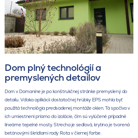
Dom plný technológií a
premyslených detailov
Dom v Domaníne je po konštrukčnej stránke premyslený do
detailu. Vďaka aplikácii dostatočnej hrúbky EPS mohla byť
použitá technológia predsadenej montáže okien. Tá spočíva v
ich umiestnení priamo do izolácie, čím sú vylúčené prípadné
lineárne tepelné mosty. Strecha je sedlová, krytina je tvorená
betónovými škridlami rady Rota v čiernej farbe.