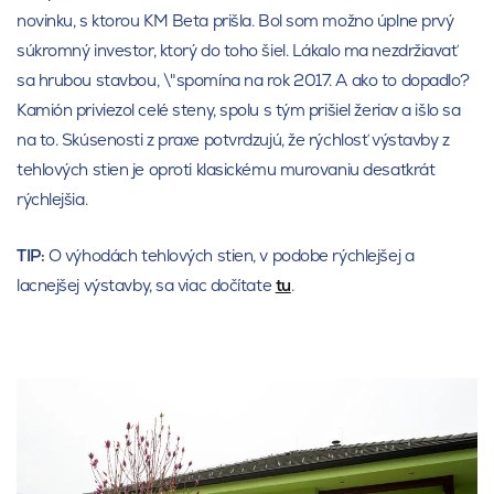
novinku, s ktorou KM Beta prišla. Bol som možno úplne prvý
súkromný investor, ktorý do toho šiel. Lákalo ma nezdržiavať
sa hrubou stavbou, \"spomína na rok 2017. A ako to dopadlo?
Kamión priviezol celé steny, spolu s tým prišiel žeriav a išlo sa
na to. Skúsenosti z praxe potvrdzujú, že rýchlosť výstavby z
tehlových stien je oproti klasickému murovaniu desaťkrát
rýchlejšia.
TIP:
O výhodách tehlových stien, v podobe rýchlejšej a
lacnejšej výstavby, sa viac dočítate
tu
.