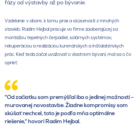
fázy od výstavby až po bývanie.
Vzdelanie v obore, k tomu prax a skúsenosti z mnohých
stavieb. Radim Hejbal pracuje vo firme zaoberajúcej sa
montážou tepelných čerpadiel, solárnych systémov,
rekuperáciou a realizáciou kurenárskych a inštalatérskych
prác. Keď teda začal uvažovať o vlastnom bývaní, mal sa o čo
oprieť.
"Od začiatku som premýšľal iba o jedinej možnosti -
murovanej novostavbe. Žiadne kompromisy som
skúšať nechcel, toto je podľa mňa optimálne
riešenie," hovorí Radim Hejbal.