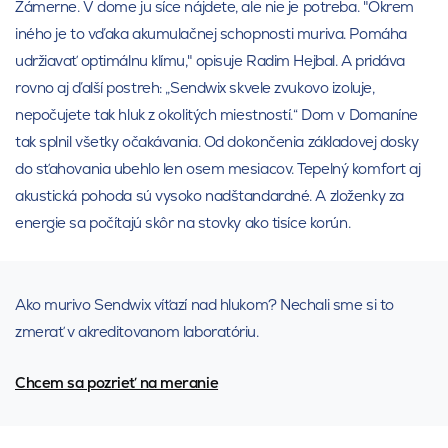
Zámerne. V dome ju síce nájdete, ale nie je potreba. "Okrem
iného je to vďaka akumulačnej schopnosti muriva. Pomáha
udržiavať optimálnu klímu," opisuje Radim Hejbal. A pridáva
rovno aj ďalší postreh: „Sendwix skvele zvukovo izoluje,
nepočujete tak hluk z okolitých miestností.“ Dom v Domaníne
tak splnil všetky očakávania. Od dokončenia základovej dosky
do sťahovania ubehlo len osem mesiacov. Tepelný komfort aj
akustická pohoda sú vysoko nadštandardné. A zloženky za
energie sa počítajú skôr na stovky ako tisíce korún.
Ako murivo Sendwix víťazí nad hlukom? Nechali sme si to
zmerať v akreditovanom laboratóriu.
Chcem sa pozrieť na meranie