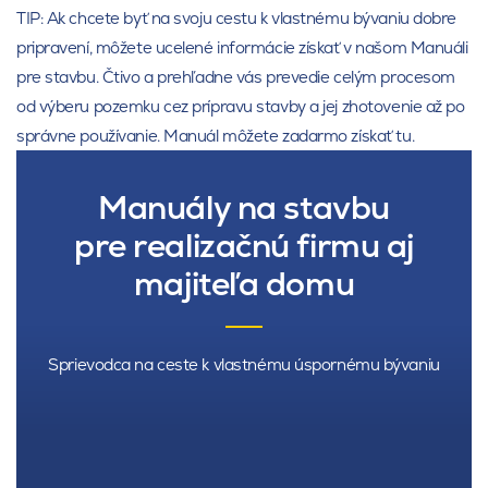
TIP: Ak chcete byť na svoju cestu k vlastnému bývaniu dobre
pripravení, môžete ucelené informácie získať v našom Manuáli
pre stavbu. Čtivo a prehľadne vás prevedie celým procesom
od výberu pozemku cez prípravu stavby a jej zhotovenie až po
správne používanie. Manuál môžete zadarmo získať tu.
Manuály na stavbu
pre realizačnú firmu aj
majiteľa domu
Sprievodca na ceste k vlastnému úspornému bývaniu