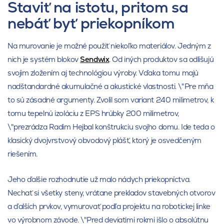
Staviť na istotu, pritom sa
nebáť byť priekopníkom
Na murovanie je možné použiť niekoľko materiálov. Jedným z
nich je systém blokov
Sendwix
. Od iných produktov sa odlišujú
svojim zložením aj technológiou výroby. Vďaka tomu majú
nadštandardné akumulačné a akustické vlastnosti. \"Pre mňa
to sú zásadné argumenty. Zvolil som variant 240 milimetrov, k
tomu tepelnú izoláciu z EPS hrúbky 200 milimetrov,
\"prezrádza Radim Hejbal konštrukciu svojho domu. Ide teda o
klasický dvojvrstvový obvodový plášť, ktorý je osvedčeným
riešením.
Jeho ďalšie rozhodnutie už malo nádych priekopníctva.
Nechať si všetky steny, vrátane prekladov stavebných otvorov
a ďalších prvkov, vymurovať podľa projektu na robotickej linke
vo výrobnom závode. \"Pred deviatimi rokmi išlo o absolútnu