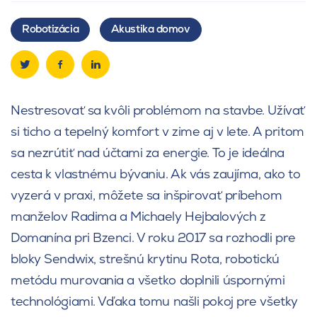
Robotizácia
Akustika domov
Nestresovať sa kvôli problémom na stavbe. Užívať
si ticho a tepelný komfort v zime aj v lete. A pritom
sa nezrútiť nad účtami za energie. To je ideálna
cesta k vlastnému bývaniu. Ak vás zaujíma, ako to
vyzerá v praxi, môžete sa inšpirovať príbehom
manželov Radima a Michaely Hejbalových z
Domanína pri Bzenci. V roku 2017 sa rozhodli pre
bloky Sendwix, strešnú krytinu Rota, robotickú
metódu murovania a všetko doplnili úspornými
technológiami. Vďaka tomu našli pokoj pre všetky