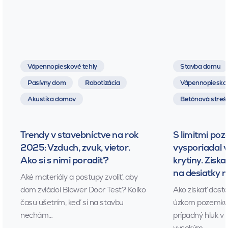
Vápennopieskové tehly
Stavba domu
Pasívny dom
Robotizácia
Vápennopieskov
Akustika domov
Betónová strešn
Trendy v stavebníctve na rok
S limitmi poz
2025: Vzduch, zvuk, vietor.
vysporiadal 
Ako si s nimi poradiť?
krytiny. Získa
na desiatky 
Aké materiály a postupy zvoliť, aby
dom zvládol Blower Door Test? Koľko
Ako získať dost
času ušetrím, keď si na stavbu
úzkom pozemku?
nechám…
prípadný hluk v 
vysokým…