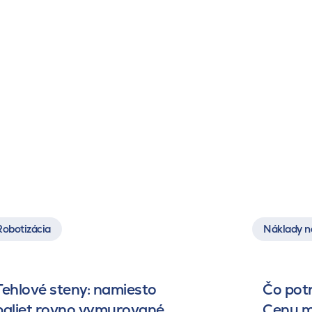
Robotizácia
Náklady n
Tehlové steny: namiesto
Čo pot
paliet rovno vymurované
Cenu m