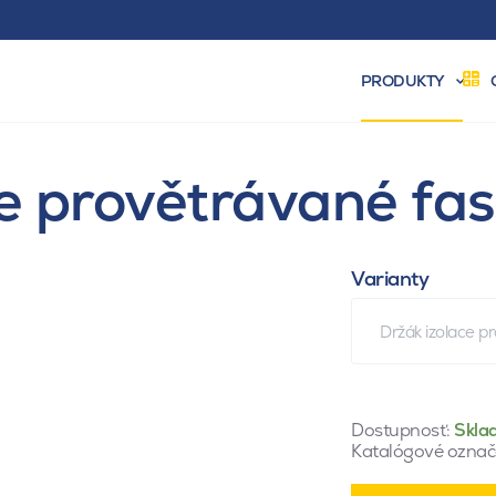
PRODUKTY
ce provětrávané f
Varianty
Držák izolace 
Dostupnosť:
Skla
Katalógové označ