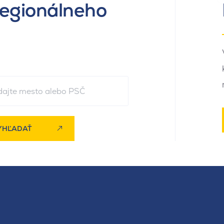
regionálneho
YHĽADAŤ