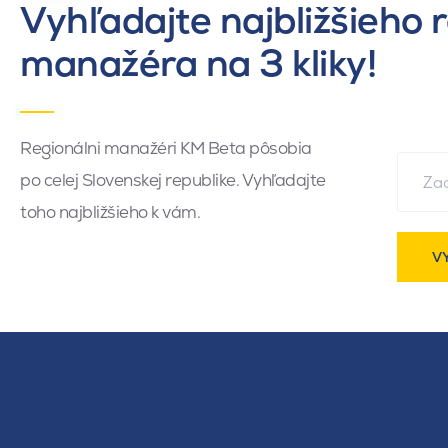
Vyhľadajte najbližšieho 
manažéra na 3 kliky!
Regionálni manažéri KM Beta pôsobia
po celej Slovenskej republike. Vyhľadajte
toho najbližšieho k vám.
V