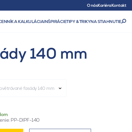
O nás
Kariéra
Kontakt
CENNÍK A KALKULÁCIA
INŠPIRÁCIE
TIPY & TRIKY
NA STIAHNUTIE
asády 140 mm
provětrávané fasády 140 mm
dom
enie:
PP-DIPF-140