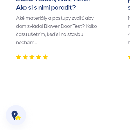
Ako si s nimi poradiť?
Aké materiály a postupy zvoliť, aby
dom zvládol Blower Door Test? Koľko
r
času ušetrím, keď si na stavbu
4
nechám…
h