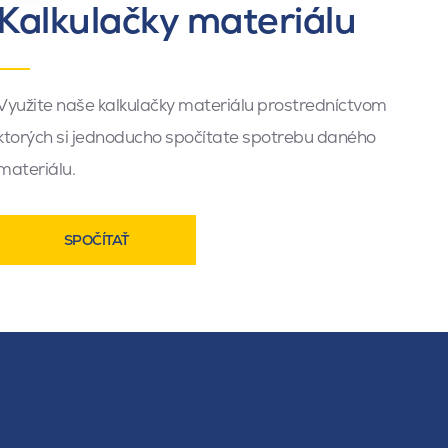
Kalkulačky materiálu
Využite naše kalkulačky materiálu prostredníctvom
ktorých si jednoducho spočítate spotrebu daného
materiálu.
SPOČÍTAŤ