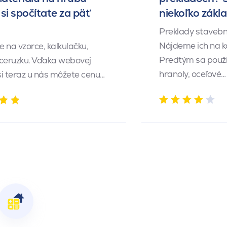
si spočítate za päť
niekoľko zákl
Preklady stavebn
Nájdeme ich na k
 na vzorce, kalkulačku,
Predtým sa použí
 ceruzku. Vďaka webovej
hranoly, oceľové…
 si teraz u nás môžete cenu…