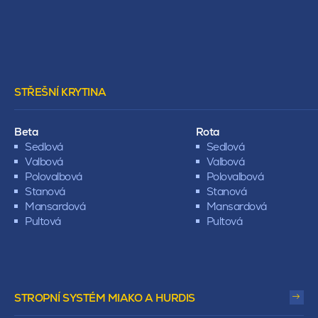
STŘEŠNÍ KRYTINA
Beta
Rota
Sedlová
Sedlová
Valbová
Valbová
Polovalbová
Polovalbová
Stanová
Stanová
Mansardová
Mansardová
Pultová
Pultová
STROPNÍ SYSTÉM MIAKO A HURDIS