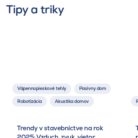
Tipy a triky
Vápennopieskové tehly
Pasívny dom
Robotizácia
Akustika domov
Trendy v stavebníctve na rok
2025: Vzduch, zvuk, vietor.