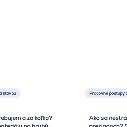
a stavbu
Pracovné postupy 
rebujem a za koľko?
Ako sa nestrat
ateriálu na hrubú
prekladoch? S