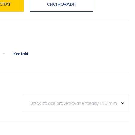
ČÍTAT
CHCI PORADIT
Kontakt
Držák izolace provětrávané fasády 140 mm