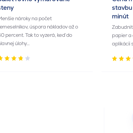
steny
stavbu 
minút
Menšie nároky na počet
emeselníkov, úspora nákladov až o
Zabudnite
0 percent. Tak to vyzerá, keď do
papier a
lavnej úlohy…
aplikácii