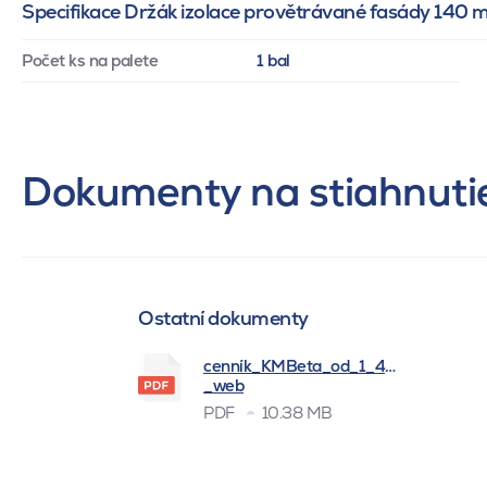
Specifikace Držák izolace provětrávané fasády 140
Počet ks na palete
1 bal
Dokumenty na stiahnuti
Ostatní dokumenty
cenník_KMBeta_od_1_4_2026
_web
PDF
10.38 MB