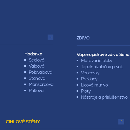
ZDIVO
Hodonka
Vápenopískové zdivo Send
Sedlová
Murovacie bloky
Valbová
Tepelnoizolačný prvok
Polovalbová
Vencovky
Stanová
Preklady
Mansardová
Lícové murivo
Pultová
Ploty
Nástroje a príslušenstvo
CIHLOVÉ STĚNY