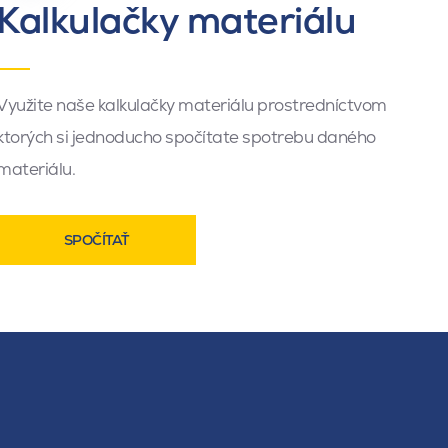
Kalkulačky materiálu
Využite naše kalkulačky materiálu prostredníctvom
ktorých si jednoducho spočítate spotrebu daného
materiálu.
SPOČÍTAŤ