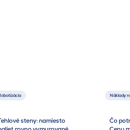
Robotizácia
Náklady n
Tehlové steny: namiesto
Čo pot
paliet rovno vymurované
Cenu m