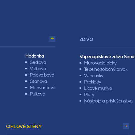
ZDIVO
Hodonka
Vápenopískové zdivo Send
Sedlová
Murovacie bloky
Valbová
Tepelnoizolačný prvok
Polovalbová
Vencovky
Stanová
Preklady
Mansardová
Lícové murivo
Pultová
Ploty
Nástroje a príslušenstvo
CIHLOVÉ STĚNY