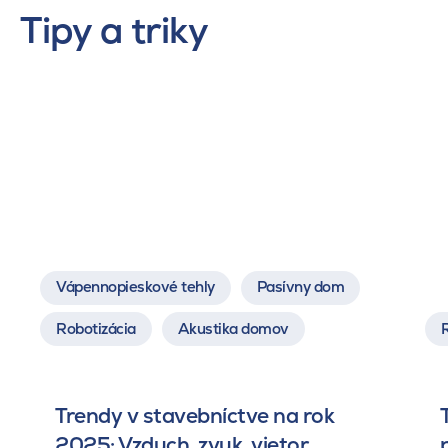
Tipy a triky
Vápennopieskové tehly
Pasívny dom
Robotizácia
Akustika domov
Trendy v stavebníctve na rok
2025: Vzduch, zvuk, vietor.