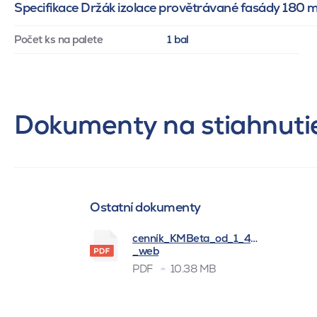
Specifikace Držák izolace provětrávané fasády 180
Počet ks na palete
1 bal
Dokumenty na stiahnuti
Ostatní dokumenty
cenník_KMBeta_od_1_4_2026
_web
PDF
10.38 MB