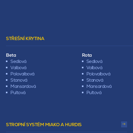
STŘEŠNÍ KRYTINA
Beta
Rota
Sedlová
Sedlová
Valbová
Valbová
Polovalbová
Polovalbová
Stanová
Stanová
Mansardová
Mansardová
Pultová
Pultová
STROPNÍ SYSTÉM MIAKO A HURDIS