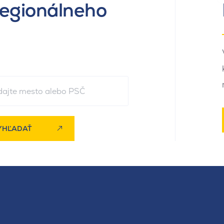
regionálneho
YHĽADAŤ