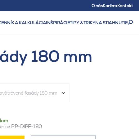
O nás
Kariéra
Kontakt
CENNÍK A KALKULÁCIA
INŠPIRÁCIE
TIPY & TRIKY
NA STIAHNUTIE
asády 180 mm
provětrávané fasády 180 mm
dom
enie:
PP-DIPF-180