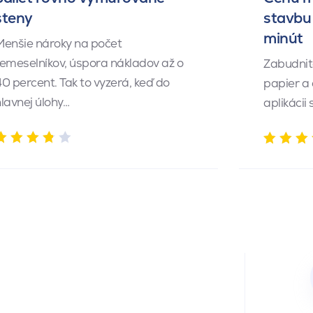
steny
stavbu 
minút
Menšie nároky na počet
emeselníkov, úspora nákladov až o
Zabudnite
0 percent. Tak to vyzerá, keď do
papier a
lavnej úlohy…
aplikácii