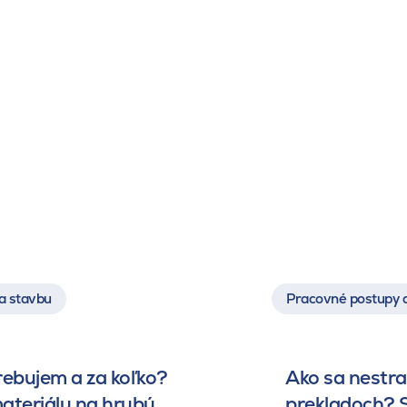
a stavbu
Pracovné postupy 
rebujem a za koľko?
Ako sa nestrat
ateriálu na hrubú
prekladoch? S