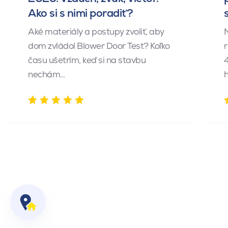
Ako si s nimi poradiť?
Aké materiály a postupy zvoliť, aby
dom zvládol Blower Door Test? Koľko
r
času ušetrím, keď si na stavbu
4
nechám…
h