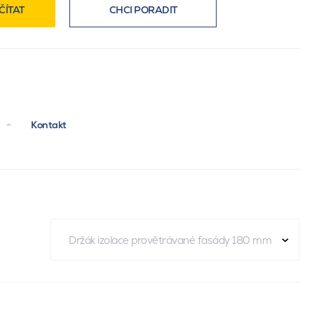
ČÍTAT
CHCI PORADIT
Kontakt
Držák izolace provětrávané fasády 180 mm