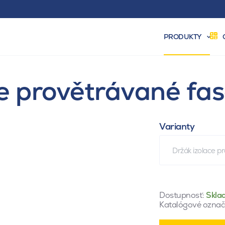
PRODUKTY
ce provětrávané f
Varianty
Držák izolace 
Dostupnosť:
Skla
Katalógové označ