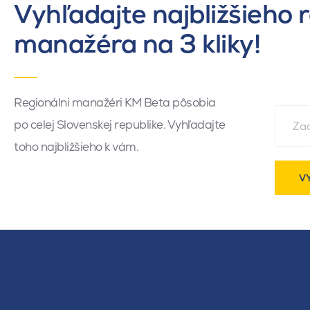
Vyhľadajte najbližšieho 
manažéra na 3 kliky!
Regionálni manažéri KM Beta pôsobia
po celej Slovenskej republike. Vyhľadajte
toho najbližšieho k vám.
V