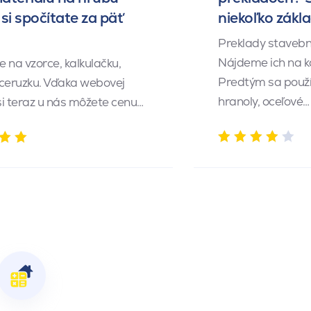
si spočítate za päť
niekoľko zákl
Preklady stavebn
Nájdeme ich na k
 na vzorce, kalkulačku,
Predtým sa použí
 ceruzku. Vďaka webovej
hranoly, oceľové…
 si teraz u nás môžete cenu…