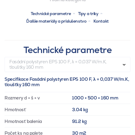
Technické parametre
Tipy a triky
Ďalšie materiály a príslušenstvo
Kontakt
Technické parametre
Fasádní polystyren EPS 100 F, λ = 0,037 W/m.K,
tloušťky 160 mm
Specifikace Fasádní polystyren EPS 100 F, λ = 0,037 W/m.K,
tloušťky 160 mm
Rozmery d × š × v
1000 × 500 × 160 mm
Hmotnosť
3.04 kg
Hmotnosť balenia
91.2 kg
Počet ks na palete
30 m2