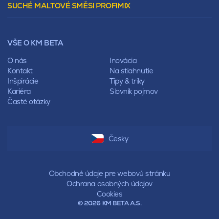
SUCHÉ MALTOVÉ SMĚSI PROFIMIX
Preklady
Mansardová
Lícové murivo
Pultová
Ploty
Rota
Nástroje a príslušenstvo
Sedlová
VŠE O KM BETA
Pálené zdivo Profiblok
Valbová
Nosné murivo
O nás
Inovácia
Polovalbová
Priečky
Kontakt
Na stiahnutie
Stanová
Vencovky
Inšpirácie
Tipy & triky
Mansardová
Preklady
Kariéra
Slovník pojmov
Pultová
Časté otázky
Hodonka
Sedlová
Valbová
Polovalbová
Česky
Stanová
Mansardová
Pultová
Obchodné údaje pre webovú stránku
Ochrana osobných údajov
Cookies
© 2026 KM BETA A.S.