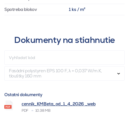
Spotreba blokov
1 ks / m²
Dokumenty na stiahnutie
Fasádní polystyren EPS 100 F, λ = 0,037 W/m.K,
tloušťky 160 mm
Ostatní dokumenty
cenník_KMBeta_od_1_4_2026 _web
PDF
10.38 MB