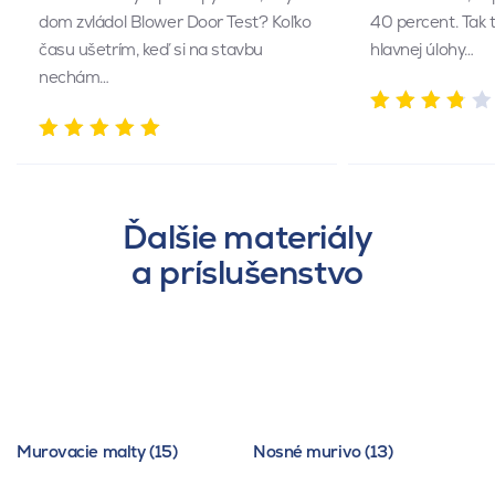
dom zvládol Blower Door Test? Koľko
40 percent. Tak 
času ušetrím, keď si na stavbu
hlavnej úlohy…
nechám…
Ďalšie materiály
a príslušenstvo
Murovacie malty (15)
Nosné murivo (13)