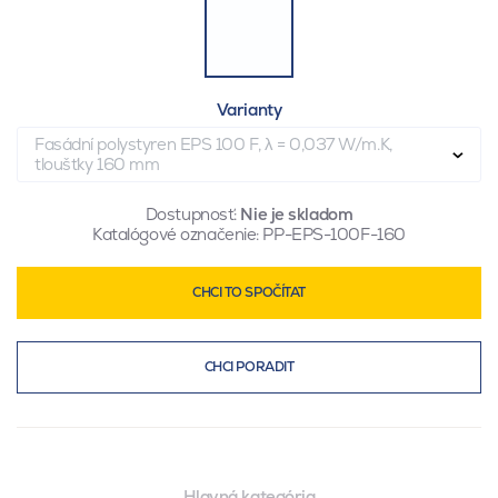
Varianty
Fasádní polystyren EPS 100 F, λ = 0,037 W/m.K,
tloušťky 160 mm
Dostupnosť:
Nie je skladom
Katalógové označenie:
PP-EPS-100F-160
CHCI TO SPOČÍTAT
CHCI PORADIT
Hlavná kategória