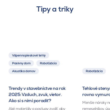
Tipy a triky
Vápennopieskové tehly
Pasívny dom
Robotizácia
Akustika domov
Robotizácia
Trendy v stavebníctve na rok
Tehlové steny:
2025: Vzduch, zvuk, vietor.
rovno vymuro
Ako si s nimi poradiť?
Menšie nároky n
Aké materiály a postupy zvoliť, aby
remeselníkov, ús