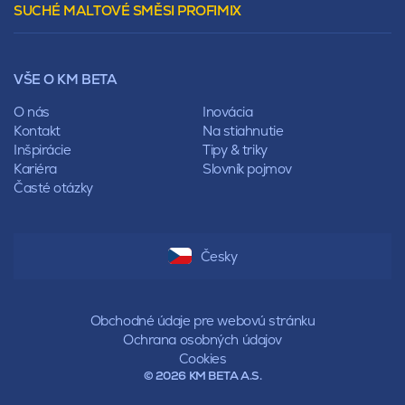
SUCHÉ MALTOVÉ SMĚSI PROFIMIX
Preklady
Mansardová
Lícové murivo
Pultová
Ploty
Rota
Nástroje a príslušenstvo
Sedlová
VŠE O KM BETA
Pálené zdivo Profiblok
Valbová
Nosné murivo
O nás
Inovácia
Polovalbová
Priečky
Kontakt
Na stiahnutie
Stanová
Vencovky
Inšpirácie
Tipy & triky
Mansardová
Preklady
Kariéra
Slovník pojmov
Pultová
Časté otázky
Hodonka
Sedlová
Valbová
Polovalbová
Česky
Stanová
Mansardová
Pultová
Obchodné údaje pre webovú stránku
Ochrana osobných údajov
Cookies
© 2026 KM BETA A.S.