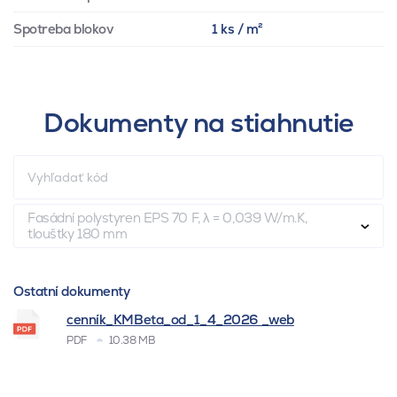
Spotreba blokov
1 ks / m²
Dokumenty na stiahnutie
Fasádní polystyren EPS 70 F, λ = 0,039 W/m.K,
tloušťky 180 mm
Ostatní dokumenty
cenník_KMBeta_od_1_4_2026 _web
PDF
10.38 MB