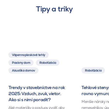
Tipy a triky
Vápennopieskové tehly
Pasívny dom
Robotizácia
Akustika domov
Robotizácia
Trendy v stavebníctve na rok
Tehlové steny:
2025: Vzduch, zvuk, vietor.
rovno vymuro
Ako si s nimi poradiť?
Menšie nároky n
Aké materiály a postupy zvoliť, aby
remeselníkov, ús