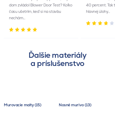
dom zvládol Blower Door Test? Koľko
40 percent. Tak 
času ušetrím, keď si na stavbu
hlavnej úlohy…
nechám…
Ďalšie materiály
a príslušenstvo
Murovacie malty (15)
Nosné murivo (13)