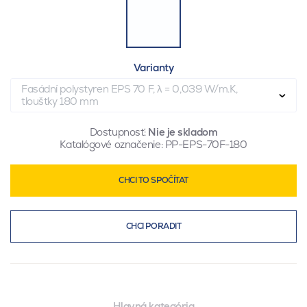
Varianty
Fasádní polystyren EPS 70 F, λ = 0,039 W/m.K,
tloušťky 180 mm
Dostupnosť:
Nie je skladom
Katalógové označenie:
PP-EPS-70F-180
CHCI TO SPOČÍTAT
CHCI PORADIT
Hlavná kategória