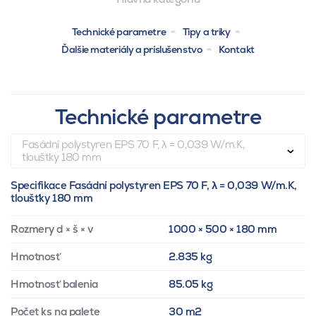
Technické parametre
Tipy a triky
Ďalšie materiály a príslušenstvo
Kontakt
Technické parametre
Fasádní polystyren EPS 70 F, λ = 0,039 W/m.K,
tloušťky 180 mm
Specifikace Fasádní polystyren EPS 70 F, λ = 0,039 W/m.K,
tloušťky 180 mm
Rozmery d × š × v
1000 × 500 × 180 mm
Hmotnosť
2.835 kg
Hmotnosť balenia
85.05 kg
Počet ks na palete
30 m2