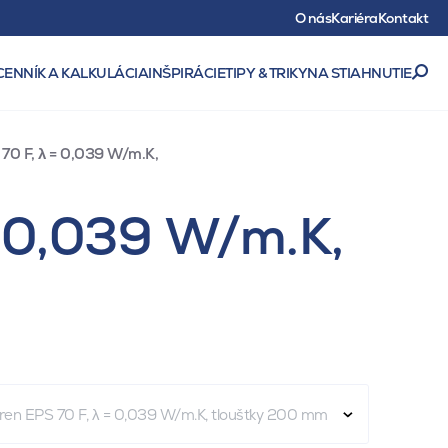
O nás
Kariéra
Kontakt
CENNÍK A KALKULÁCIA
INŠPIRÁCIE
TIPY & TRIKY
NA STIAHNUTIE
 70 F, λ = 0,039 W/m.K,
= 0,039 W/m.K,
yren EPS 70 F, λ = 0,039 W/m.K, tloušťky 200 mm