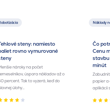
Robotizácia
Náklady n
Tehlové steny: namiesto
Čo pot
paliet rovno vymurované
Cenu m
steny
stavbu 
minút
Menšie nároky na počet
emeselníkov, úspora nákladov až o
Zabudnite
0 percent. Tak to vyzerá, keď do
papier a
lavnej úlohy…
aplikácii