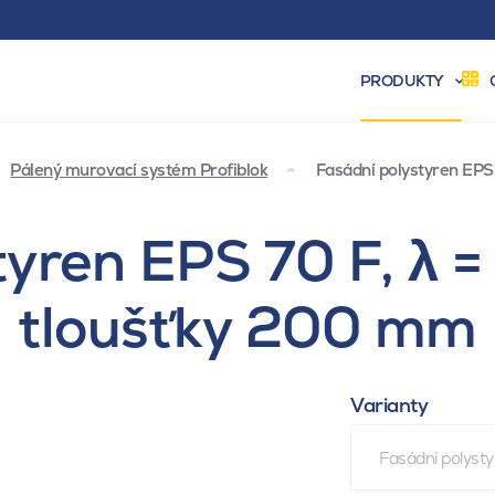
PRODUKTY
Pálený murovací systém Profiblok
Fasádní polystyren EPS
tyren EPS 70 F, λ 
tloušťky 200 mm
Varianty
Fasádní polyst