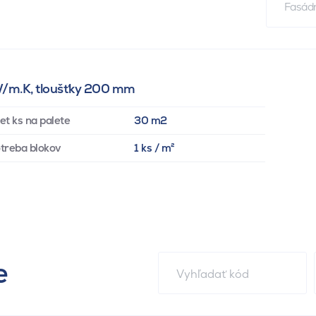
Fasádn
 W/m.K, tloušťky 200 mm
et ks na palete
30 m2
treba blokov
1 ks / m²
e