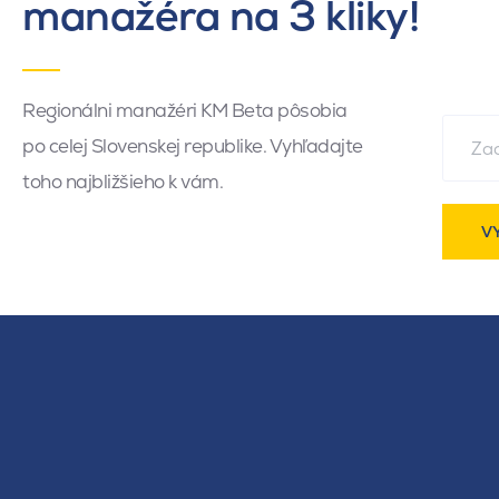
manažéra na 3 kliky!
Regionálni manažéri KM Beta pôsobia
po celej Slovenskej republike. Vyhľadajte
toho najbližšieho k vám.
V