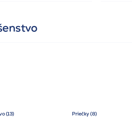
ušenstvo
o (13)
Priečky (8)