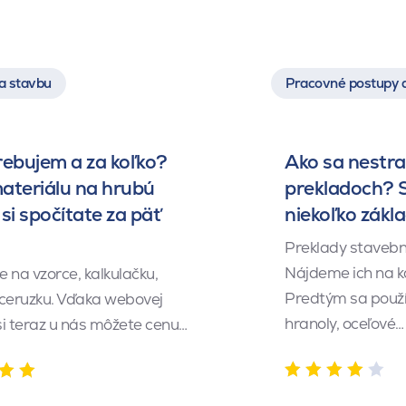
a stavbu
Pracovné postupy 
rebujem a za koľko?
Ako sa nestrat
ateriálu na hrubú
prekladoch? S
si spočítate za päť
niekoľko zákl
Preklady stavebn
Nájdeme ich na k
 na vzorce, kalkulačku,
Predtým sa použí
 ceruzku. Vďaka webovej
hranoly, oceľové…
 si teraz u nás môžete cenu…