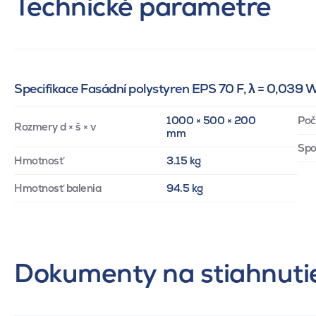
Technické parametre
Specifikace Fasádní polystyren EPS 70 F, λ = 0,039
1000 × 500 × 200
Poč
Rozmery d × š × v
mm
Spo
Hmotnosť
3.15 kg
Hmotnosť balenia
94.5 kg
Dokumenty na stiahnuti