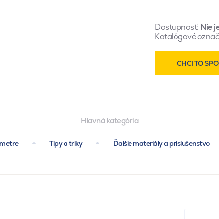
Dostupnosť:
Nie j
Katalógové označ
CHCI TO SPO
Hlavná kategória
ametre
Tipy a triky
Ďalšie materiály a príslušenstvo