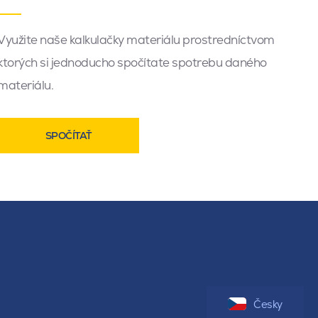
Využite naše kalkulačky materiálu prostredníctvom
ktorých si jednoducho spočítate spotrebu daného
materiálu.
SPOČÍTAŤ
Česky