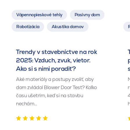
Vápennopieskové tehly
Pasívny dom
Robotizácia
Akustika domov
Trendy v stavebníctve na rok
2025: Vzduch, zvuk, vietor.
Ako si s nimi poradiť?
Aké materiály a postupy zvoliť, aby
dom zvládol Blower Door Test? Koľko
r
času ušetrím, keď si na stavbu
4
nechám…
h