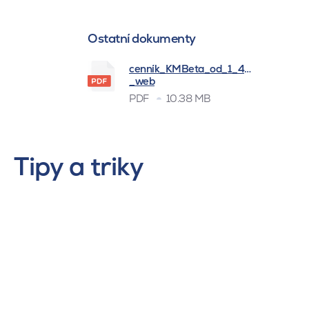
Ostatní dokumenty
cenník_KMBeta_od_1_4_2026
_web
PDF
10.38 MB
Tipy a triky