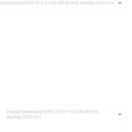
í polystyren EPS 70 F, λ = 0,039 W/m.K, tloušťky 200 mm
Fasádní polystyren EPS 70 F, λ = 0,039 W/m.K,
tloušťky 200 mm