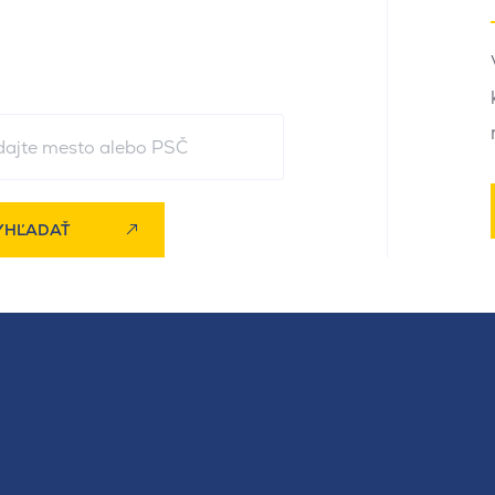
YHĽADAŤ