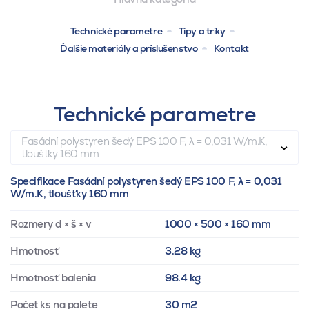
Technické parametre
Tipy a triky
Ďalšie materiály a príslušenstvo
Kontakt
Technické parametre
Fasádní polystyren šedý EPS 100 F, λ = 0,031 W/m.K,
tloušťky 160 mm
Specifikace Fasádní polystyren šedý EPS 100 F, λ = 0,031
W/m.K, tloušťky 160 mm
Rozmery d × š × v
1000 × 500 × 160 mm
Hmotnosť
3.28 kg
Hmotnosť balenia
98.4 kg
Počet ks na palete
30 m2