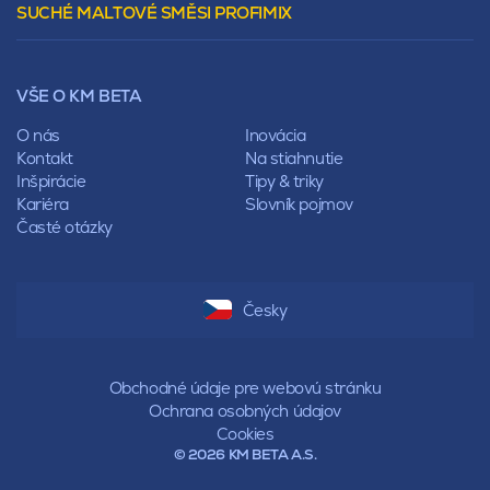
SUCHÉ MALTOVÉ SMĚSI PROFIMIX
Preklady
Mansardová
Lícové murivo
Pultová
Ploty
Rota
Nástroje a príslušenstvo
Sedlová
VŠE O KM BETA
Pálené zdivo Profiblok
Valbová
Nosné murivo
O nás
Inovácia
Polovalbová
Priečky
Kontakt
Na stiahnutie
Stanová
Vencovky
Inšpirácie
Tipy & triky
Mansardová
Preklady
Kariéra
Slovník pojmov
Pultová
Časté otázky
Hodonka
Sedlová
Valbová
Polovalbová
Česky
Stanová
Mansardová
Pultová
Obchodné údaje pre webovú stránku
Ochrana osobných údajov
Cookies
© 2026 KM BETA A.S.