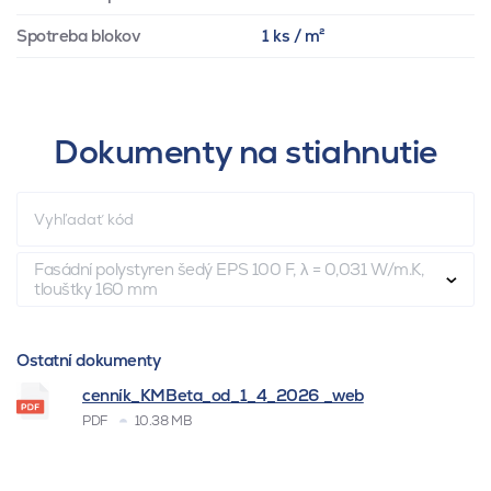
Spotreba blokov
1 ks / m²
Dokumenty na stiahnutie
Fasádní polystyren šedý EPS 100 F, λ = 0,031 W/m.K,
tloušťky 160 mm
Ostatní dokumenty
cenník_KMBeta_od_1_4_2026 _web
PDF
10.38 MB