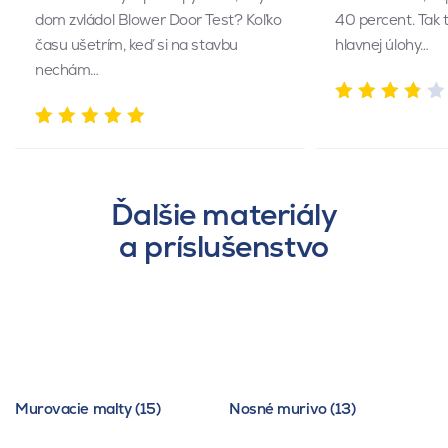
dom zvládol Blower Door Test? Koľko
40 percent. Tak 
času ušetrím, keď si na stavbu
hlavnej úlohy…
nechám…
Ďalšie materiály
a príslušenstvo
Murovacie malty (15)
Nosné murivo (13)