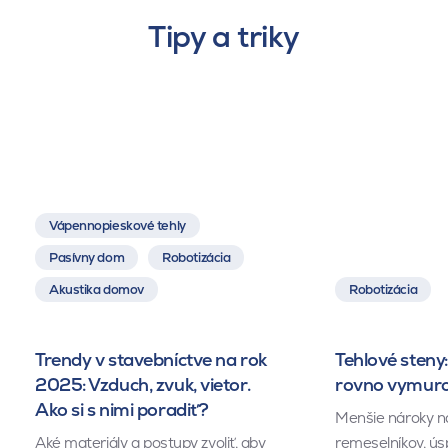
Tipy a triky
Vápennopieskové tehly
Pasívny dom
Robotizácia
Akustika domov
Robotizácia
Trendy v stavebníctve na rok
Tehlové steny:
2025: Vzduch, zvuk, vietor.
rovno vymuro
Ako si s nimi poradiť?
Menšie nároky n
Aké materiály a postupy zvoliť, aby
remeselníkov, ús