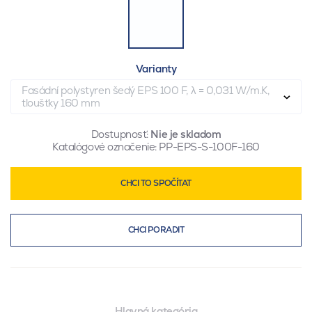
Varianty
Fasádní polystyren šedý EPS 100 F, λ = 0,031 W/m.K,
tloušťky 160 mm
Dostupnosť:
Nie je skladom
Katalógové označenie:
PP-EPS-S-100F-160
CHCI TO SPOČÍTAT
CHCI PORADIT
Hlavná kategória