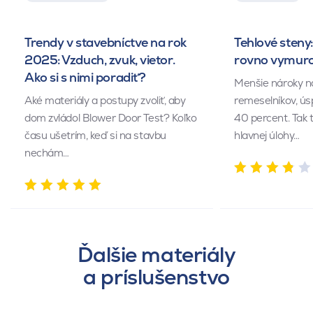
Trendy v stavebníctve na rok
Tehlové steny:
2025: Vzduch, zvuk, vietor.
rovno vymuro
Ako si s nimi poradiť?
Menšie nároky n
Aké materiály a postupy zvoliť, aby
remeselníkov, ús
dom zvládol Blower Door Test? Koľko
40 percent. Tak 
času ušetrím, keď si na stavbu
hlavnej úlohy…
nechám…
Ďalšie materiály
a príslušenstvo