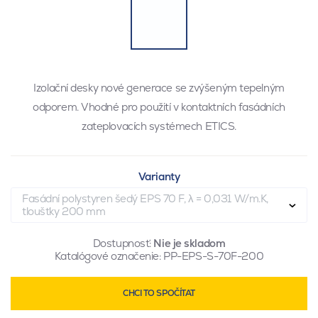
Izolační desky nové generace se zvýšeným tepelným
odporem. Vhodné pro použití v kontaktních fasádních
zateplovacích systémech ETICS.
Varianty
Fasádní polystyren šedý EPS 70 F, λ = 0,031 W/m.K,
tloušťky 200 mm
Dostupnosť:
Nie je skladom
Katalógové označenie:
PP-EPS-S-70F-200
CHCI TO SPOČÍTAT