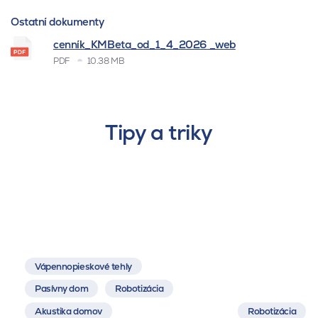
Ostatní dokumenty
cenník_KMBeta_od_1_4_2026 _web
PDF
10.38 MB
Tipy a triky
Vápennopieskové tehly
Pasívny dom
Robotizácia
Akustika domov
Robotizácia