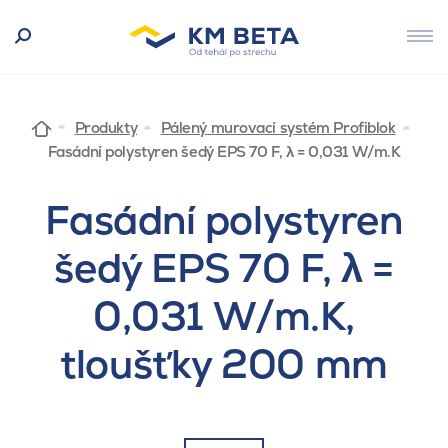
Produkty
Pálený murovací systém Profiblok
Fasádní polystyren šedý EPS 70 F, λ = 0,031 W/m.K
Fasádní polystyren
šedý EPS 70 F, λ =
0,031 W/m.K,
tloušťky 200 mm