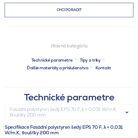
CHCI PORADIT
Hlavná kategória
Technické parametre
Tipy a triky
Ďalšie materiály a príslušenstvo
Kontakt
Technické parametre
Fasádní polystyren šedý EPS 70 F, λ = 0,031 W/m.K,
tloušťky 200 mm
Specifikace Fasádní polystyren šedý EPS 70 F, λ = 0,031
W/m.K, tloušťky 200 mm