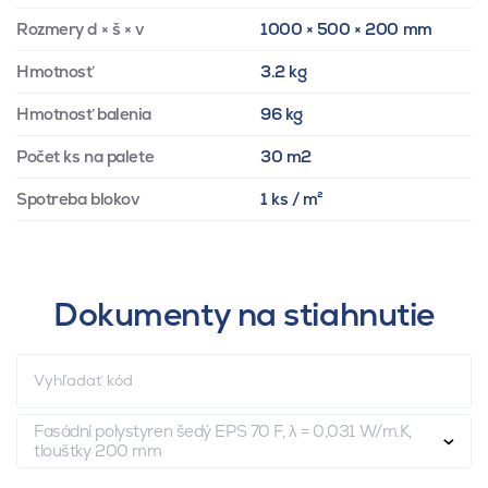
Rozmery d × š × v
1000 × 500 × 200 mm
Hmotnosť
3.2 kg
Hmotnosť balenia
96 kg
Počet ks na palete
30 m2
Spotreba blokov
1 ks / m²
Dokumenty na stiahnutie
Fasádní polystyren šedý EPS 70 F, λ = 0,031 W/m.K,
tloušťky 200 mm