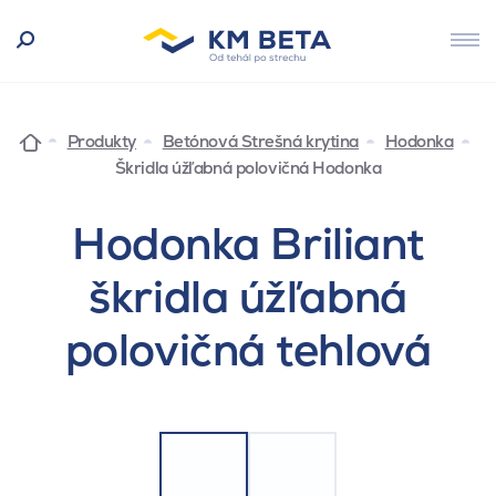
Produkty
Betónová Strešná krytina
Hodonka
Škridla úžľabná polovičná Hodonka
Hodonka Briliant
škridla úžľabná
polovičná tehlová