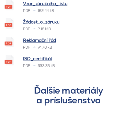
Vzor_záručního_listu
PDF
162.44 kB
Žádost_o_záruku
PDF
2.18 MB
Reklamační řád
PDF
74.70 kB
ISO_certifikát
PDF
333.35 kB
Ďalšie materiály
a príslušenstvo