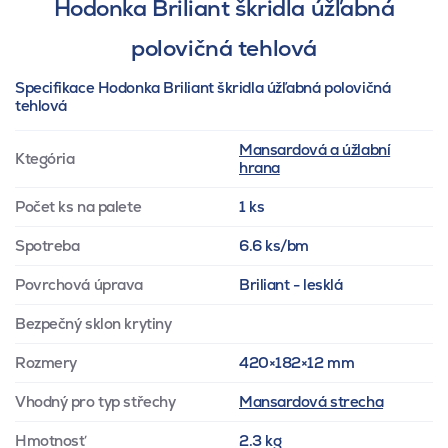
Hodonka Briliant škridla úžľabná
polovičná tehlová
Specifikace Hodonka Briliant škridla úžľabná polovičná
tehlová
Mansardová a úžlabní
Ktegória
hrana
Počet ks na palete
1 ks
Spotreba
6.6 ks/bm
Povrchová úprava
Briliant - lesklá
Bezpečný sklon krytiny
Rozmery
420×182×12 mm
Vhodný pro typ střechy
Mansardová strecha
Hmotnosť
2.3 kg