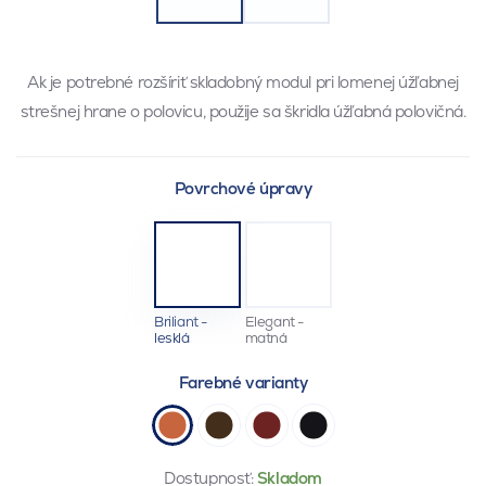
Ak je potrebné rozšíriť skladobný modul pri lomenej úžľabnej
strešnej hrane o polovicu, použije sa škridla úžľabná polovičná.
Povrchové úpravy
Briliant -
Elegant -
lesklá
matná
Farebné varianty
Dostupnosť:
Skladom