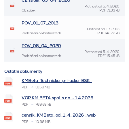
CE štítek_05_04_2020
Platnost od
5. 4. 2020
CE štítek
PDF
71.33 kB
POV_01_07_2013
Platnost od
1. 7. 2013
Prohlášení o vlastnostech
PDF
142.72 kB
POV_05_04_2020
Platnost od
5. 4. 2020
Prohlášení o vlastnostech
PDF
115.45 kB
Ostatní dokumenty
KMBeta_Technicka_prirucka_BSK_
PDF
31.58 MB
VOP KM BETA spol. s r.o. - 1.4.2026
PDF
769.63 kB
cenník_KMBeta_od_1_4_2026 _web
PDF
10.38 MB