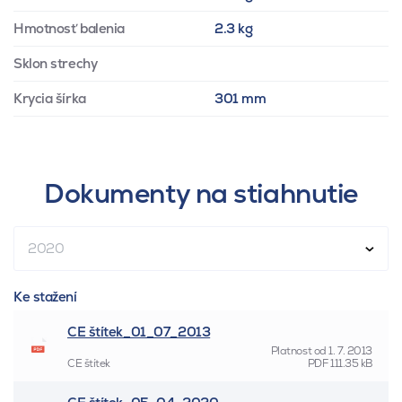
Hmotnosť balenia
2.3 kg
Sklon strechy
Krycia šírka
301 mm
Dokumenty na stiahnutie
2020
Ke stažení
CE štítek_01_07_2013
Platnost od
1. 7. 2013
CE štítek
PDF
111.35 kB