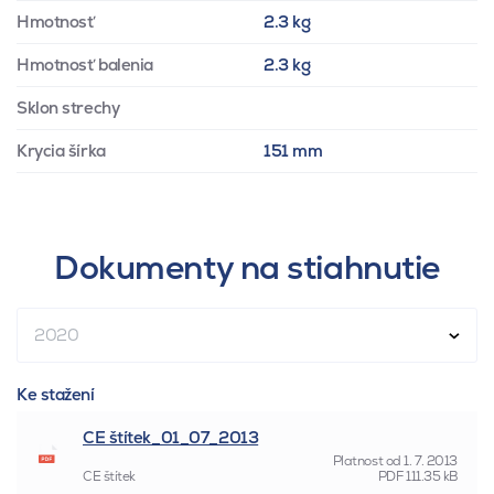
Hmotnosť
2.3 kg
Hmotnosť balenia
2.3 kg
Sklon strechy
Krycia šírka
151 mm
Dokumenty na stiahnutie
2020
Ke stažení
CE štítek_01_07_2013
Platnost od
1. 7. 2013
CE štítek
PDF
111.35 kB