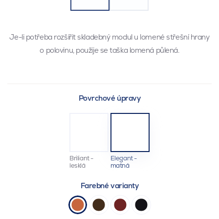
Je-li potřeba rozšířit skladebný modul u lomené střešní hrany
o polovinu, použije se taška lomená půlená.
Povrchové úpravy
Briliant -
Elegant -
lesklá
matná
Farebné varianty