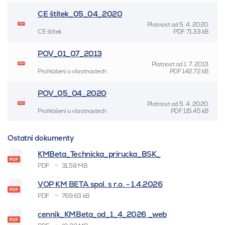
CE štítek_05_04_2020
Platnost od
5. 4. 2020
CE štítek
PDF
71.33 kB
POV_01_07_2013
Platnost od
1. 7. 2013
Prohlášení o vlastnostech
PDF
142.72 kB
POV_05_04_2020
Platnost od
5. 4. 2020
Prohlášení o vlastnostech
PDF
115.45 kB
Ostatní dokumenty
KMBeta_Technicka_prirucka_BSK_
PDF
31.58 MB
VOP KM BETA spol. s r.o. - 1.4.2026
PDF
769.63 kB
cenník_KMBeta_od_1_4_2026 _web