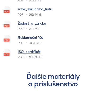
PDF
10.38 MB
Vzor_záručního_listu
PDF
162.44 kB
Žádost_o_záruku
PDF
2.18 MB
Reklamační řád
PDF
74.70 kB
ISO_certifikát
PDF
333.35 kB
Ďalšie materiály
a príslušenstvo