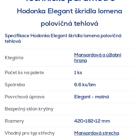
Hodonka Elegant škridla lomena
polovičná tehlová
Specifikace Hodonka Elegant škridla lomena polovičná
tehlová
Mansardová a úžlabní
Ktegória
hrana
Počet ks na palete
1 ks
Spotreba
6.6 ks/bm
Povrchová úprava
Elegant - matná
Bezpečný sklon krytiny
Rozmery
420×182×12 mm
Vhodný pro typ střechy
Mansardová strecha