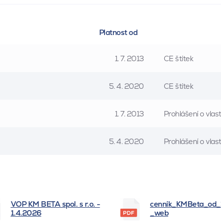
Platnost od
1. 7. 2013
CE štítek
5. 4. 2020
CE štítek
1. 7. 2013
Prohlášení o vla
5. 4. 2020
Prohlášení o vla
VOP KM BETA spol. s r.o. -
cenník_KMBeta_od
1.4.2026
_web