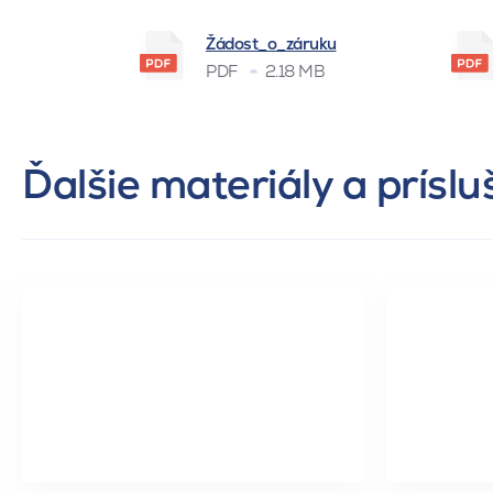
Žádost_o_záruku
PDF
2.18 MB
Ďalšie materiály a prísl