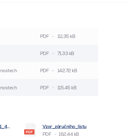
PDF
111.35 kB
PDF
71.33 kB
stnostech
PDF
142.72 kB
stnostech
PDF
115.45 kB
_1_4_2026
Vzor_záručního_listu
PDF
162.44 kB