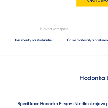
CHCI TO SPO
Hlavná kategória
Dokumenty na stiahnutie
Ďalšie materiály a prísluše
Hodonka E
Specifikace Hodonka Elegant škridla okrajová