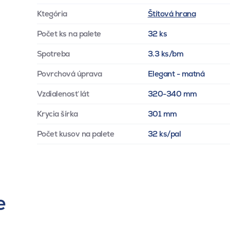
Ktegória
Štítová hrana
Počet ks na palete
32 ks
Spotreba
3.3 ks/bm
Povrchová úprava
Elegant - matná
Vzdialenosť lát
320-340 mm
Krycia šírka
301 mm
Počet kusov na palete
32 ks/pal
e