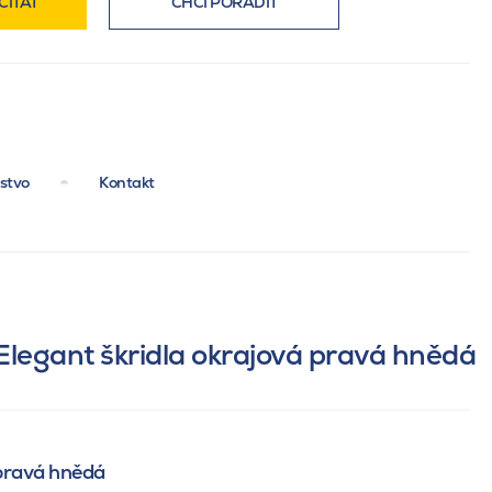
ČÍTAT
CHCI PORADIT
nstvo
Kontakt
legant škridla okrajová pravá hnědá
 pravá hnědá