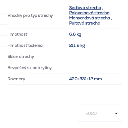
Sedlová strecha
,
Polovalbová strecha
,
Vhodný pro typ střechy
Mansardová strecha
,
Pultová strecha
Hmotnosť
6.6 kg
Hmotnosť balenia
211.2 kg
Sklon strechy
Bezpečný sklon krytiny
Rozmery
420×331×12 mm
2020