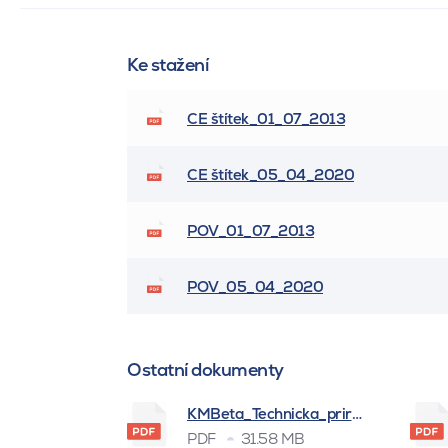
Ke stažení
CE štítek_01_07_2013
CE štítek_05_04_2020
POV_01_07_2013
POV_05_04_2020
Ostatní dokumenty
KMBeta_Technicka_prirucka_BSK_
PDF
31.58 MB