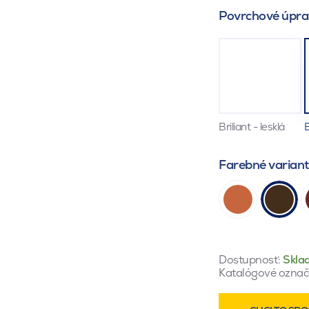
Povrchové úpra
Briliant - lesklá
E
Farebné varian
Dostupnosť:
Skla
Katalógové označ