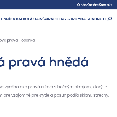
O nás
Kariéra
Kontakt
CENNÍK A KALKULÁCIA
INŠPIRÁCIE
TIPY & TRIKY
NA STIAHNUTIE
jová pravá Hodonka
vá pravá hnědá
 sa vyrába ako pravá a ľavá s bočným okrajom, ktorý je
 pre vzájomné prekrytie a posun podľa sklonu strechy.