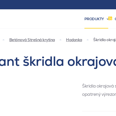
PRODUKTY
Betónová Strešná krytina
Hodonka
Škridla okra
nt škridla okrajo
Škridla okrajová
opatrený výrezom