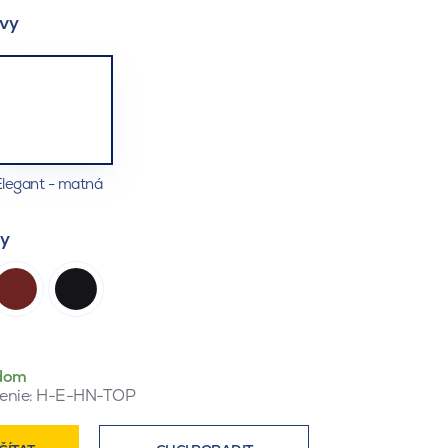
vy
legant - matná
ty
dom
enie:
H-E-HN-TOP