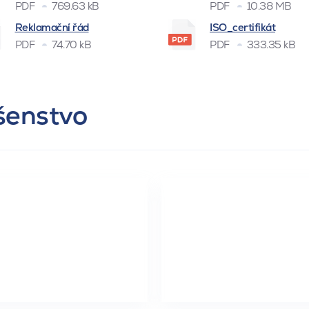
PDF
769.63 kB
PDF
10.38 MB
Reklamační řád
ISO_certifikát
PDF
74.70 kB
PDF
333.35 kB
ušenstvo