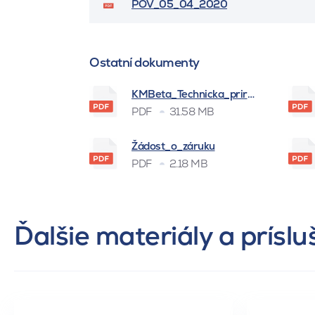
POV_05_04_2020
Ostatní dokumenty
KMBeta_Technicka_prirucka_BSK_
PDF
31.58 MB
Žádost_o_záruku
PDF
2.18 MB
Ďalšie materiály a prísl