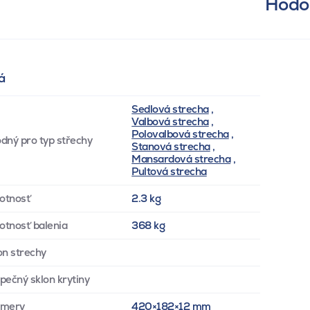
Hodon
á
Sedlová strecha
,
Valbová strecha
,
Polovalbová strecha
,
dný pro typ střechy
Stanová strecha
,
Mansardová strecha
,
Pultová strecha
otnosť
2.3 kg
tnosť balenia
368 kg
on strechy
pečný sklon krytiny
zmery
420×182×12 mm