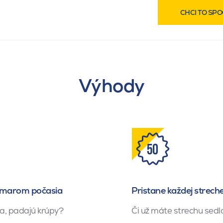
CHCI TO SPO
Výhody
zmarom počasia
Pristane každej strech
ica, padajú krúpy?
Či už máte strechu sedl