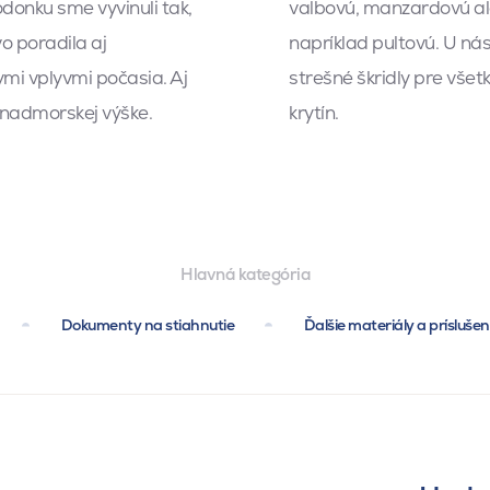
donku sme vyvinuli tak,
valbovú, manzardovú a
vo poradila aj
napríklad pultovú. U ná
mi vplyvmi počasia. Aj
strešné škridly pre všet
 nadmorskej výške.
krytín.
Hlavná kategória
Dokumenty na stiahnutie
Ďalšie materiály a prísluše