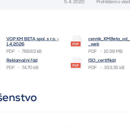
5. 4. 2020
Prohlášení o vla
VOP KM BETA spol. s r.o. -
cenník_KMBeta_od
1.4.2026
_web
PDF
769.63 kB
PDF
10.38 MB
Reklamační řád
ISO_certifikát
PDF
74.70 kB
PDF
333.35 kB
ušenstvo