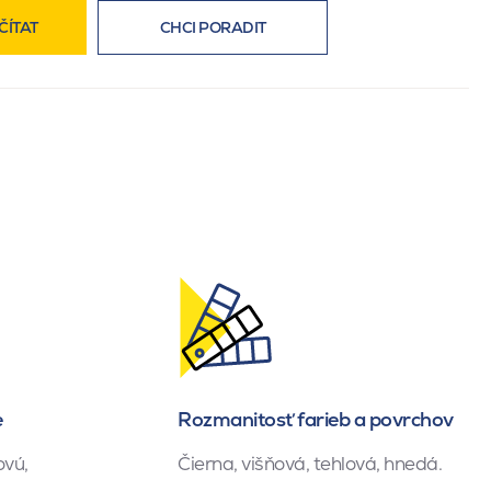
ČÍTAT
CHCI PORADIT
e
Rozmanitosť farieb a povrchov
ovú,
Čierna, višňová, tehlová, hnedá.