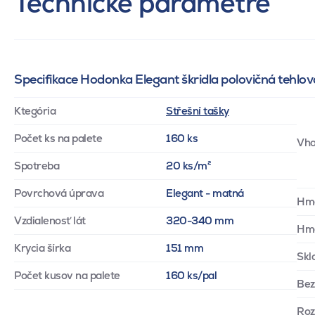
Technické parametre
Specifikace Hodonka Elegant škridla polovičná tehlov
Ktegória
Střešní tašky
Počet ks na palete
160 ks
Vho
Spotreba
20 ks/m²
Povrchová úprava
Elegant - matná
Hm
Vzdialenosť lát
320-340 mm
Hmo
Krycia šírka
151 mm
Skl
Počet kusov na palete
160 ks/pal
Bez
Ro