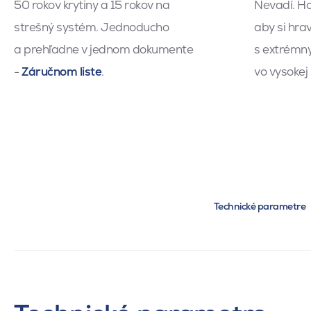
50 rokov krytiny a 15 rokov na
Nevadí. Ho
strešný systém. Jednoducho
aby si hra
a prehľadne v jednom dokumente
s extrémny
-
Záručnom liste
.
vo vysokej
Technické parametre