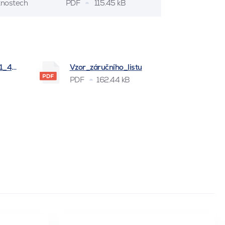
stnostech
PDF
115.45 kB
_1_4_2026
Vzor_záručního_listu
PDF
162.44 kB