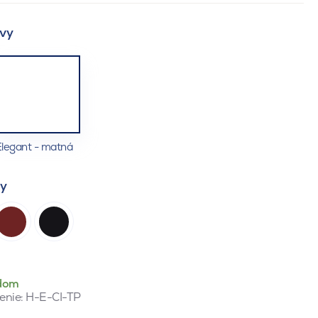
vy
legant - matná
ty
dom
enie:
H-E-CI-TP