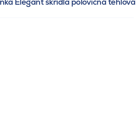
ka Elegant škridla polovičná tehlová