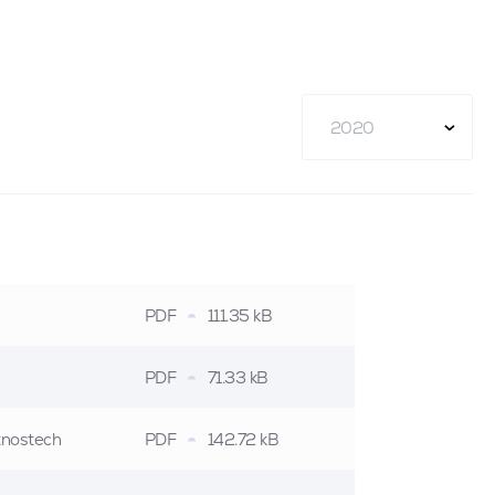
2020
PDF
111.35 kB
PDF
71.33 kB
stnostech
PDF
142.72 kB