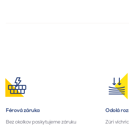
Férová záruka
Odolá ro
Bez okolkov poskytujeme záruku
Zúri víchr