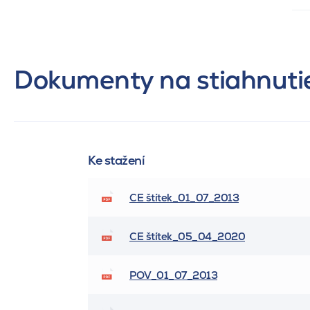
Dokumenty na stiahnuti
Ke stažení
CE štítek_01_07_2013
CE štítek_05_04_2020
POV_01_07_2013