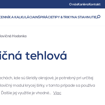
O nás
Kariéra
Kontakt
CENNÍK A KALKULÁCIA
INŠPIRÁCIE
TIPY & TRIKY
NA STIAHNUTIE
olovičná Hodonka
ičná tehlová
chách, kde sú škridly okrajové, je potrebný pri určitej
ovičný modul krycej šírky, v tomto prípade sa používa
 Ďalšie jej využitie je vhodné…
Viac