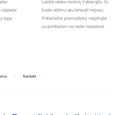
lebo
Lesklá alebo matná. Vyberajte, čo
s nájdete
bude vášmu oku lahodiť najviac.
ky typy
Pokiaľ ešte premýšľate, inšpirujte
sa pohľadom na naše realizácie.
nstvo
Kontakt