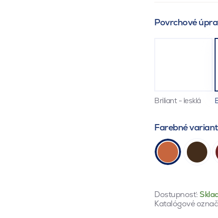
Povrchové úpra
Briliant - lesklá
E
Farebné varian
Dostupnosť:
Skla
Katalógové označ