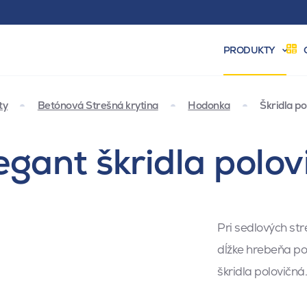
PRODUKTY
ty
Betónová Strešná krytina
Hodonka
Škridla p
gant škridla polov
Pri sedlových stre
dĺžke hrebeňa pol
škridla polovičná.