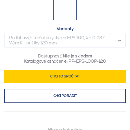
Varianty
Podlahový/střešní polystyren EPS 100, λ = 0,037
W/m.K, tloušťky 120 mm
Dostupnosť:
Nie je skladom
Katalógové označenie:
PP-EPS-100P-120
CHCI TO SPOČÍTAT
CHCI PORADIT
Hlavná kategória