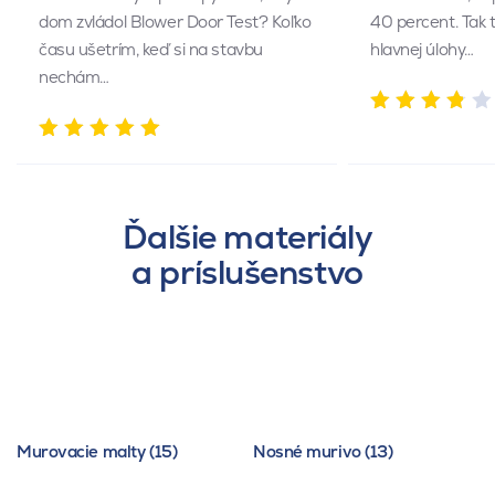
dom zvládol Blower Door Test? Koľko
40 percent. Tak 
času ušetrím, keď si na stavbu
hlavnej úlohy…
nechám…
Ďalšie materiály
a príslušenstvo
Murovacie malty (15)
Nosné murivo (13)