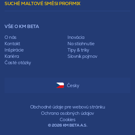
SUCHÉ MALTOVÉ SMĚSI PROFIMIX
Preklady
Mansardová
Lícové murivo
Pultová
Ploty
Rota
Nástroje a príslušenstvo
Sedlová
VŠE O KM BETA
Pálené zdivo Profiblok
Valbová
Nosné murivo
O nás
Inovácia
Polovalbová
Priečky
Kontakt
Na stiahnutie
Stanová
Vencovky
Inšpirácie
Tipy & triky
Mansardová
Preklady
Kariéra
Slovník pojmov
Pultová
Časté otázky
Hodonka
Sedlová
Valbová
Polovalbová
Česky
Stanová
Mansardová
Pultová
Obchodné údaje pre webovú stránku
Ochrana osobných údajov
Cookies
© 2026 KM BETA A.S.