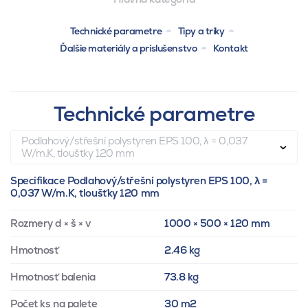
Technické parametre
Tipy a triky
Ďalšie materiály a príslušenstvo
Kontakt
Technické parametre
Podlahový/střešní polystyren EPS 100, λ = 0,037
W/m.K, tloušťky 120 mm
Specifikace Podlahový/střešní polystyren EPS 100, λ =
0,037 W/m.K, tloušťky 120 mm
Rozmery d × š × v
1000 × 500 × 120 mm
Hmotnosť
2.46 kg
Hmotnosť balenia
73.8 kg
Počet ks na palete
30 m2