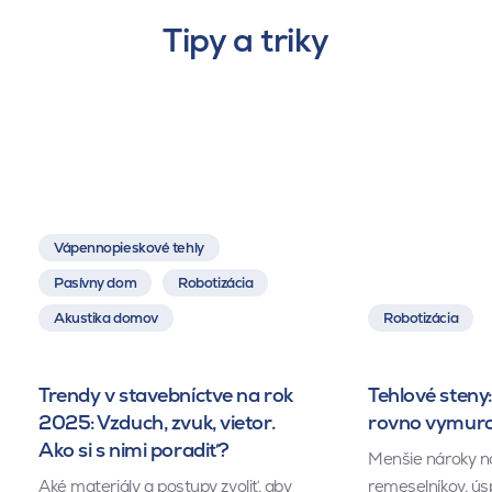
Tipy a triky
Vápennopieskové tehly
Pasívny dom
Robotizácia
Akustika domov
Robotizácia
Trendy v stavebníctve na rok
Tehlové steny:
2025: Vzduch, zvuk, vietor.
rovno vymuro
Ako si s nimi poradiť?
Menšie nároky n
Aké materiály a postupy zvoliť, aby
remeselníkov, ús