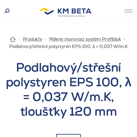
Produkty
Pálený murovací systém Profiblok
Podlahový/střešní polystyren EPS 100, λ = 0,037 W/m.K
Podlahový/střešní
polystyren EPS 100, λ
= 0,037 W/m.K,
tloušťky 120 mm