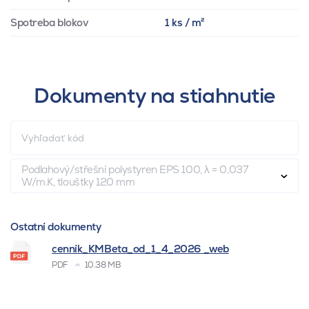
Spotreba blokov
1 ks / m²
Dokumenty na stiahnutie
Podlahový/střešní polystyren EPS 100, λ = 0,037
W/m.K, tloušťky 120 mm
Ostatní dokumenty
cenník_KMBeta_od_1_4_2026 _web
PDF
10.38 MB