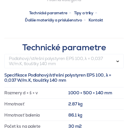
Technické parametre
Tipy a triky
Ďalšie materiály a príslušenstvo
Kontakt
Technické parametre
Podlahový/střešní polystyren EPS 100, λ = 0,037
W/m.K, tloušťky 140 mm
Specifikace Podlahový/střešní polystyren EPS 100, λ =
0,037 W/m.K, tloušťky 140 mm
Rozmery d × š × v
1000 × 500 × 140 mm
Hmotnosť
2.87 kg
Hmotnosť balenia
86.1 kg
Počet ks na palete
30 m2