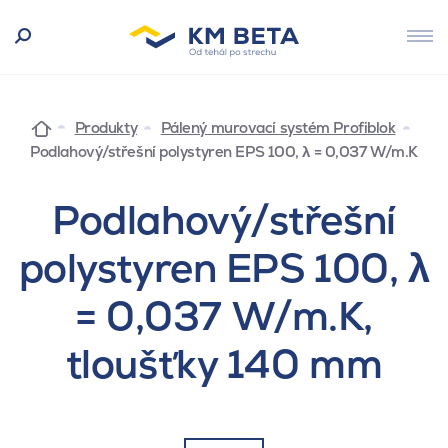
Produkty
Pálený murovací systém Profiblok
Podlahový/střešní polystyren EPS 100, λ = 0,037 W/m.K
Podlahový/střešní
polystyren EPS 100, λ
= 0,037 W/m.K,
tloušťky 140 mm