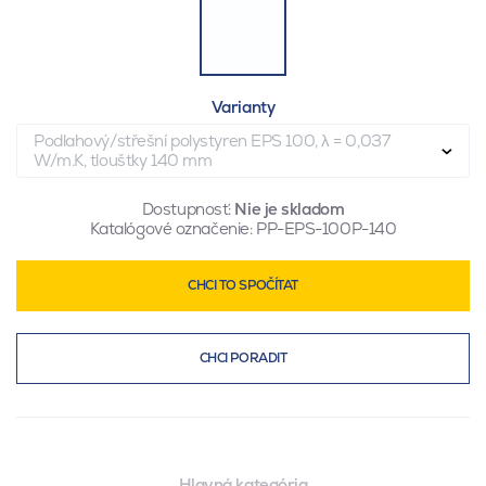
Varianty
Podlahový/střešní polystyren EPS 100, λ = 0,037
W/m.K, tloušťky 140 mm
Dostupnosť:
Nie je skladom
Katalógové označenie:
PP-EPS-100P-140
CHCI TO SPOČÍTAT
CHCI PORADIT
Hlavná kategória