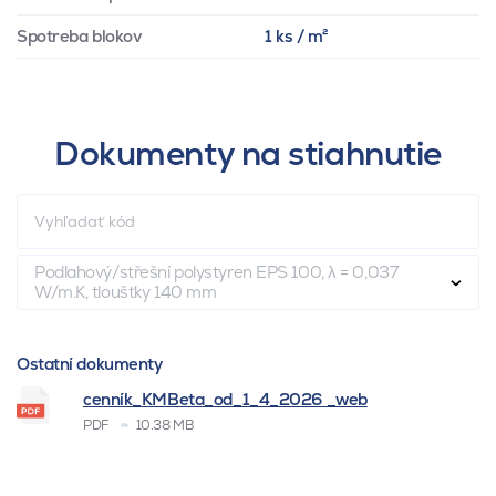
Spotreba blokov
1 ks / m²
Dokumenty na stiahnutie
Podlahový/střešní polystyren EPS 100, λ = 0,037
W/m.K, tloušťky 140 mm
Ostatní dokumenty
cenník_KMBeta_od_1_4_2026 _web
PDF
10.38 MB