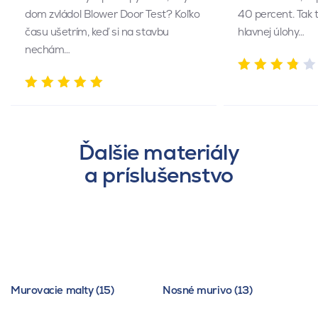
dom zvládol Blower Door Test? Koľko
40 percent. Tak 
času ušetrím, keď si na stavbu
hlavnej úlohy…
nechám…
Ďalšie materiály
a príslušenstvo
Murovacie malty (15)
Nosné murivo (13)