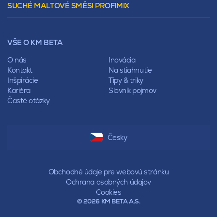
SUCHÉ MALTOVÉ SMĚSI PROFIMIX
Preklady
Mansardová
Lícové murivo
Pultová
Ploty
Rota
Nástroje a príslušenstvo
Sedlová
VŠE O KM BETA
Pálené zdivo Profiblok
Valbová
Nosné murivo
O nás
Inovácia
Polovalbová
Priečky
Kontakt
Na stiahnutie
Stanová
Vencovky
Inšpirácie
Tipy & triky
Mansardová
Preklady
Kariéra
Slovník pojmov
Pultová
Časté otázky
Hodonka
Sedlová
Valbová
Polovalbová
Česky
Stanová
Mansardová
Pultová
Obchodné údaje pre webovú stránku
Ochrana osobných údajov
Cookies
© 2026 KM BETA A.S.