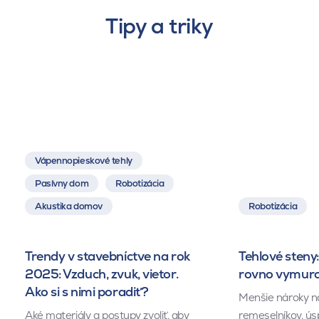
Tipy a triky
Vápennopieskové tehly
Pasívny dom
Robotizácia
Akustika domov
Robotizácia
Trendy v stavebníctve na rok
Tehlové steny:
2025: Vzduch, zvuk, vietor.
rovno vymuro
Ako si s nimi poradiť?
Menšie nároky n
Aké materiály a postupy zvoliť, aby
remeselníkov, ús