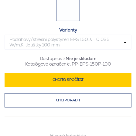
Varianty
Podlahový/střešní polystyren EPS 150, λ = 0,035
W/m.K, tloušťky 100 mm
Dostupnosť:
Nie je skladom
Katalógové označenie:
PP-EPS-150P-100
CHCI TO SPOČÍTAT
CHCI PORADIT
Hlavná kategória