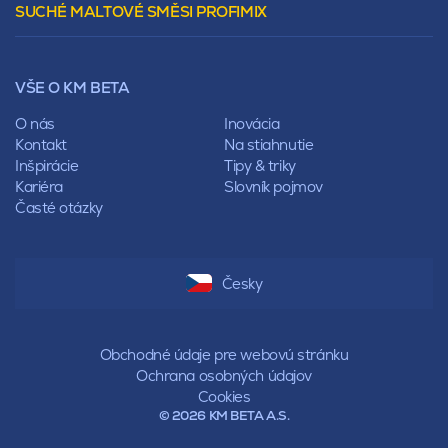
SUCHÉ MALTOVÉ SMĚSI PROFIMIX
Preklady
Mansardová
Lícové murivo
Pultová
Ploty
Rota
Nástroje a príslušenstvo
Sedlová
VŠE O KM BETA
Pálené zdivo Profiblok
Valbová
Nosné murivo
O nás
Inovácia
Polovalbová
Priečky
Kontakt
Na stiahnutie
Stanová
Vencovky
Inšpirácie
Tipy & triky
Mansardová
Preklady
Kariéra
Slovník pojmov
Pultová
Časté otázky
Hodonka
Sedlová
Valbová
Polovalbová
Česky
Stanová
Mansardová
Pultová
Obchodné údaje pre webovú stránku
Ochrana osobných údajov
Cookies
© 2026 KM BETA A.S.