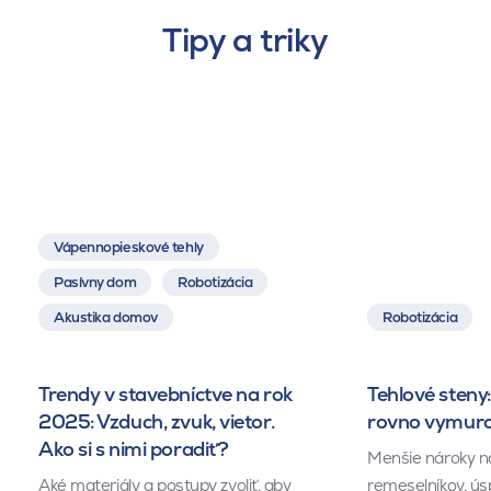
Tipy a triky
Vápennopieskové tehly
Pasívny dom
Robotizácia
Akustika domov
Robotizácia
Trendy v stavebníctve na rok
Tehlové steny:
2025: Vzduch, zvuk, vietor.
rovno vymuro
Ako si s nimi poradiť?
Menšie nároky n
Aké materiály a postupy zvoliť, aby
remeselníkov, ús