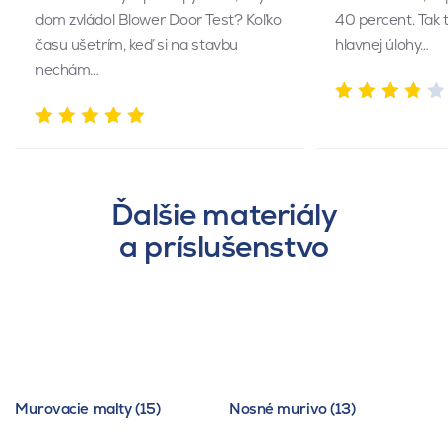
dom zvládol Blower Door Test? Koľko
40 percent. Tak 
času ušetrím, keď si na stavbu
hlavnej úlohy…
nechám…
Ďalšie materiály
a príslušenstvo
Murovacie malty (15)
Nosné murivo (13)