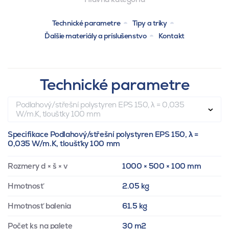
Technické parametre
Tipy a triky
Ďalšie materiály a príslušenstvo
Kontakt
Technické parametre
Podlahový/střešní polystyren EPS 150, λ = 0,035
W/m.K, tloušťky 100 mm
Specifikace Podlahový/střešní polystyren EPS 150, λ =
0,035 W/m.K, tloušťky 100 mm
Rozmery d × š × v
1000 × 500 × 100 mm
Hmotnosť
2.05 kg
Hmotnosť balenia
61.5 kg
Počet ks na palete
30 m2