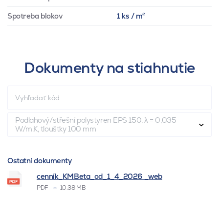
Spotreba blokov
1 ks / m²
Dokumenty na stiahnutie
Podlahový/střešní polystyren EPS 150, λ = 0,035
W/m.K, tloušťky 100 mm
Ostatní dokumenty
cenník_KMBeta_od_1_4_2026 _web
PDF
10.38 MB