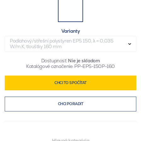
Varianty
Podlahový/střešní polystyren EPS 150, λ = 0,035
W/m.K, tloušťky 160 mm
Dostupnosť:
Nie je skladom
Katalógové označenie:
PP-EPS-150P-160
CHCI TO SPOČÍTAT
CHCI PORADIT
Hlavná kategória