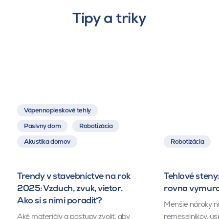
Tipy a triky
Vápennopieskové tehly
Pasívny dom
Robotizácia
Akustika domov
Robotizácia
Trendy v stavebníctve na rok
Tehlové steny:
2025: Vzduch, zvuk, vietor.
rovno vymuro
Ako si s nimi poradiť?
Menšie nároky n
Aké materiály a postupy zvoliť, aby
remeselníkov, ús