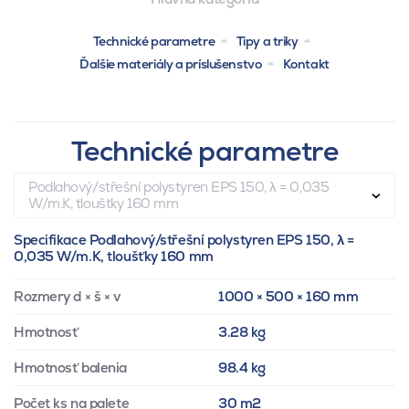
Technické parametre
Tipy a triky
Ďalšie materiály a príslušenstvo
Kontakt
Technické parametre
Podlahový/střešní polystyren EPS 150, λ = 0,035
W/m.K, tloušťky 160 mm
Specifikace Podlahový/střešní polystyren EPS 150, λ =
0,035 W/m.K, tloušťky 160 mm
Rozmery d × š × v
1000 × 500 × 160 mm
Hmotnosť
3.28 kg
Hmotnosť balenia
98.4 kg
Počet ks na palete
30 m2