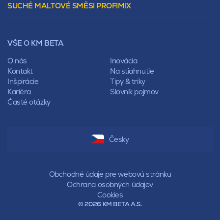
SUCHÉ MALTOVÉ SMĚSI PROFIMIX
Preklady
Mansardová
Lícové murivo
Pultová
Ploty
Rota
Nástroje a príslušenstvo
Sedlová
VŠE O KM BETA
Pálené zdivo Profiblok
Valbová
Nosné murivo
O nás
Inovácia
Polovalbová
Priečky
Kontakt
Na stiahnutie
Stanová
Vencovky
Inšpirácie
Tipy & triky
Mansardová
Preklady
Kariéra
Slovník pojmov
Pultová
Časté otázky
Hodonka
Sedlová
Valbová
Polovalbová
Česky
Stanová
Mansardová
Pultová
Obchodné údaje pre webovú stránku
Ochrana osobných údajov
Cookies
© 2026 KM BETA A.S.