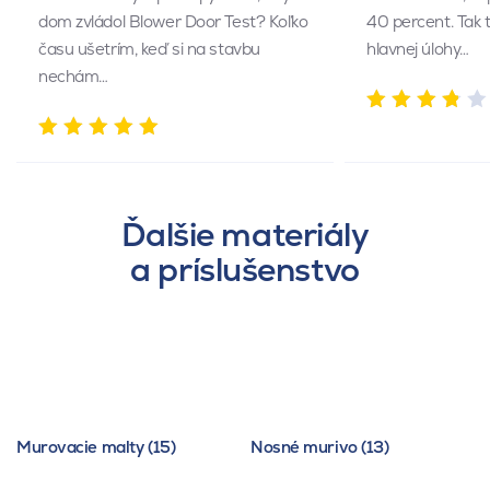
dom zvládol Blower Door Test? Koľko
40 percent. Tak 
času ušetrím, keď si na stavbu
hlavnej úlohy…
nechám…
Ďalšie materiály
a príslušenstvo
Murovacie malty (15)
Nosné murivo (13)