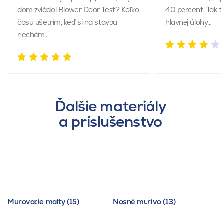
dom zvládol Blower Door Test? Koľko
40 percent. Tak 
času ušetrím, keď si na stavbu
hlavnej úlohy…
nechám…
Ďalšie materiály
a príslušenstvo
Murovacie malty (15)
Nosné murivo (13)