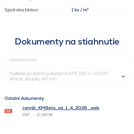
Spotreba blokov
1 ks / m²
Dokumenty na stiahnutie
Podlahový/střešní polystyren EPS 150, λ = 0,035
W/m.K, tloušťky 40 mm
Ostatní dokumenty
cenník_KMBeta_od_1_4_2026 _web
PDF
10.38 MB