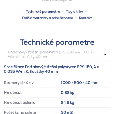
Technické parametre
Tipy a triky
Ďalšie materiály a príslušenstvo
Kontakt
Technické parametre
Podlahový/střešní polystyren EPS 150, λ = 0,035
W/m.K, tloušťky 40 mm
Specifikace Podlahový/střešní polystyren EPS 150, λ =
0,035 W/m.K, tloušťky 40 mm
Rozmery d × š × v
1000 × 500 × 40 mm
Hmotnosť
0.82 kg
Hmotnosť balenia
24.6 kg
Počet ks na palete
30 m2