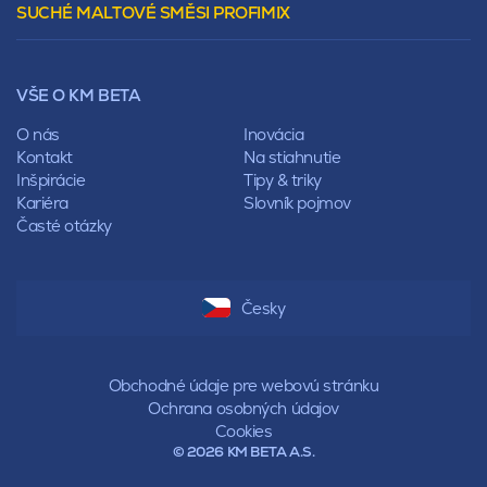
SUCHÉ MALTOVÉ SMĚSI PROFIMIX
Preklady
Mansardová
Lícové murivo
Pultová
Ploty
Rota
Nástroje a príslušenstvo
Sedlová
VŠE O KM BETA
Pálené zdivo Profiblok
Valbová
Nosné murivo
O nás
Inovácia
Polovalbová
Priečky
Kontakt
Na stiahnutie
Stanová
Vencovky
Inšpirácie
Tipy & triky
Mansardová
Preklady
Kariéra
Slovník pojmov
Pultová
Časté otázky
Hodonka
Sedlová
Valbová
Polovalbová
Česky
Stanová
Mansardová
Pultová
Obchodné údaje pre webovú stránku
Ochrana osobných údajov
Cookies
© 2026 KM BETA A.S.