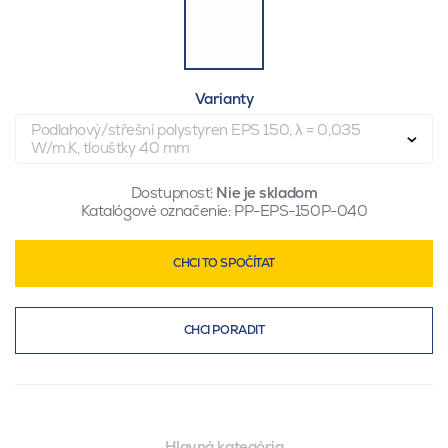
Varianty
Podlahový/střešní polystyren EPS 150, λ = 0,035
W/m.K, tloušťky 40 mm
Dostupnosť:
Nie je skladom
Katalógové označenie:
PP-EPS-150P-040
CHCI TO SPOČÍTAT
CHCI PORADIT
Hlavná kategória