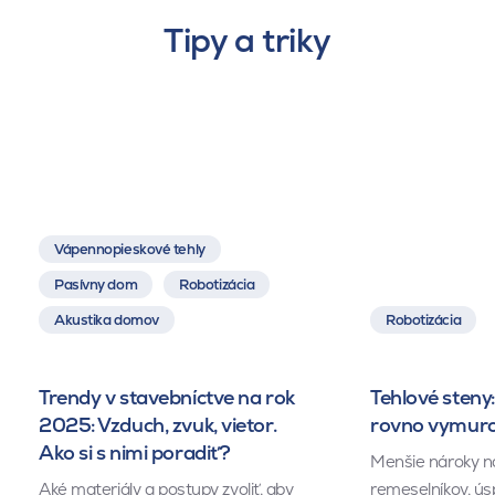
Tipy a triky
Vápennopieskové tehly
Pasívny dom
Robotizácia
Akustika domov
Robotizácia
Trendy v stavebníctve na rok
Tehlové steny:
2025: Vzduch, zvuk, vietor.
rovno vymuro
Ako si s nimi poradiť?
Menšie nároky n
Aké materiály a postupy zvoliť, aby
remeselníkov, ús