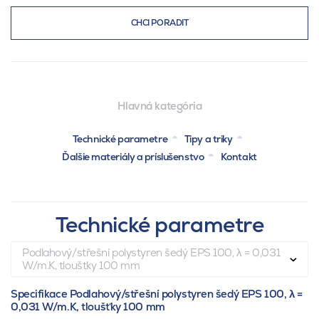
CHCI PORADIT
Hlavná kategória
Technické parametre
Tipy a triky
Ďalšie materiály a príslušenstvo
Kontakt
Technické parametre
Podlahový/střešní polystyren šedý EPS 100, λ = 0,031
W/m.K, tloušťky 100 mm
Specifikace Podlahový/střešní polystyren šedý EPS 100, λ =
0,031 W/m.K, tloušťky 100 mm