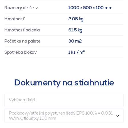
Rozmery d × š × v
1000 × 500 × 100 mm
Hmotnosť
2.05 kg
Hmotnosť balenia
61.5 kg
Počet ks na palete
30 m2
Spotreba blokov
1 ks / m²
Dokumenty na stiahnutie
Podlahový/střešní polystyren šedý EPS 100, λ = 0,031
W/m.K, tloušťky 100 mm