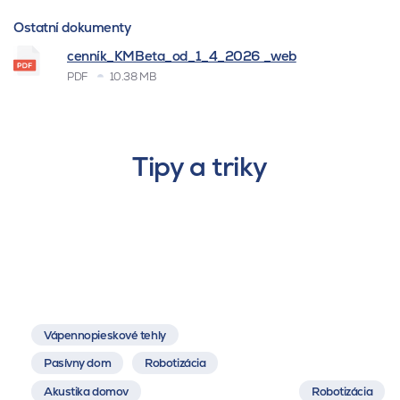
Ostatní dokumenty
cenník_KMBeta_od_1_4_2026 _web
PDF
10.38 MB
Tipy a triky
Vápennopieskové tehly
Pasívny dom
Robotizácia
Akustika domov
Robotizácia