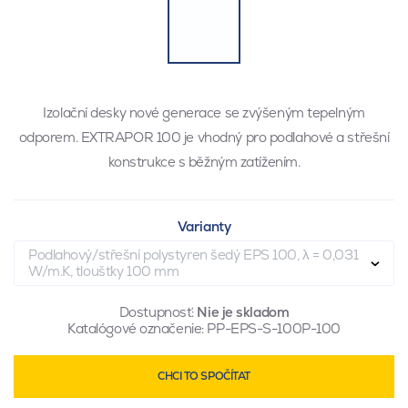
Izolační desky nové generace se zvýšeným tepelným
odporem. EXTRAPOR 100 je vhodný pro podlahové a střešní
konstrukce s běžným zatížením.
Varianty
Podlahový/střešní polystyren šedý EPS 100, λ = 0,031
W/m.K, tloušťky 100 mm
Dostupnosť:
Nie je skladom
Katalógové označenie:
PP-EPS-S-100P-100
CHCI TO SPOČÍTAT