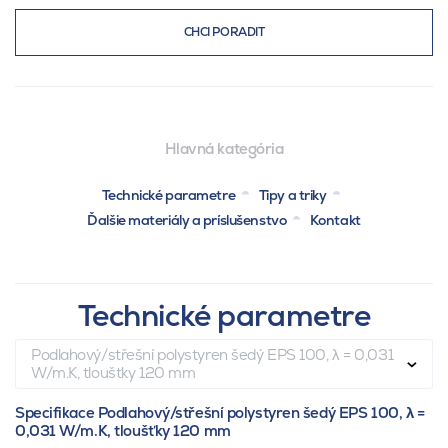
CHCI PORADIT
Hlavná kategória
Technické parametre
Tipy a triky
Ďalšie materiály a príslušenstvo
Kontakt
Technické parametre
Podlahový/střešní polystyren šedý EPS 100, λ = 0,031
W/m.K, tloušťky 120 mm
Specifikace Podlahový/střešní polystyren šedý EPS 100, λ =
0,031 W/m.K, tloušťky 120 mm