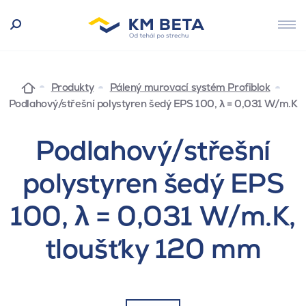
Produkty
Pálený murovací systém Profiblok
Podlahový/střešní polystyren šedý EPS 100, λ = 0,031 W/m.K
Podlahový/střešní
polystyren šedý EPS
100, λ = 0,031 W/m.K,
tloušťky 120 mm