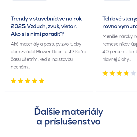
Trendy v stavebníctve na rok
Tehlové steny:
2025: Vzduch, zvuk, vietor.
rovno vymuro
Ako si s nimi poradiť?
Menšie nároky n
Aké materiály a postupy zvoliť, aby
remeselníkov, ús
dom zvládol Blower Door Test? Koľko
40 percent. Tak 
času ušetrím, keď si na stavbu
hlavnej úlohy…
nechám…
Ďalšie materiály
a príslušenstvo