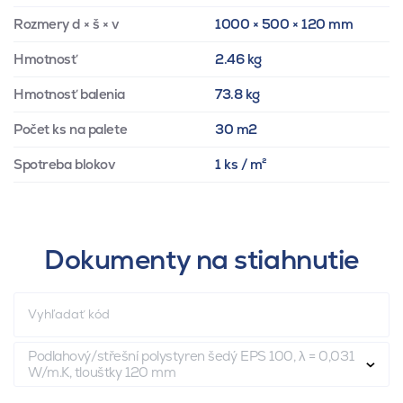
Rozmery d × š × v
1000 × 500 × 120 mm
Hmotnosť
2.46 kg
Hmotnosť balenia
73.8 kg
Počet ks na palete
30 m2
Spotreba blokov
1 ks / m²
Dokumenty na stiahnutie
Podlahový/střešní polystyren šedý EPS 100, λ = 0,031
W/m.K, tloušťky 120 mm