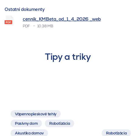
Ostatní dokumenty
cenník_KMBeta_od_1_4_2026 _web
PDF
10.38 MB
Tipy a triky
Vápennopieskové tehly
Pasívny dom
Robotizácia
Akustika domov
Robotizácia