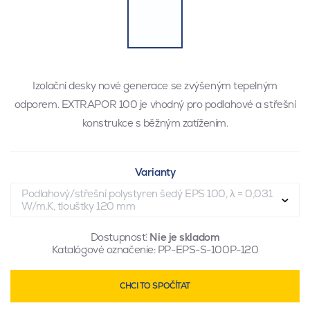
Izolační desky nové generace se zvýšeným tepelným
odporem. EXTRAPOR 100 je vhodný pro podlahové a střešní
konstrukce s běžným zatížením.
Varianty
Podlahový/střešní polystyren šedý EPS 100, λ = 0,031
W/m.K, tloušťky 120 mm
Dostupnosť:
Nie je skladom
Katalógové označenie:
PP-EPS-S-100P-120
CHCI TO SPOČÍTAT