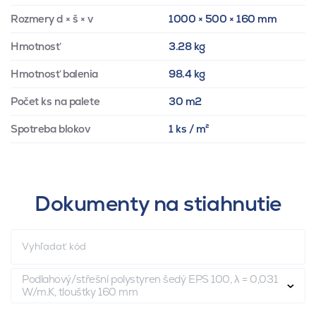
Rozmery d × š × v
1000 × 500 × 160 mm
Hmotnosť
3.28 kg
Hmotnosť balenia
98.4 kg
Počet ks na palete
30 m2
Spotreba blokov
1 ks / m²
Dokumenty na stiahnutie
Podlahový/střešní polystyren šedý EPS 100, λ = 0,031
W/m.K, tloušťky 160 mm