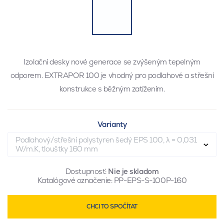
Izolační desky nové generace se zvýšeným tepelným
odporem. EXTRAPOR 100 je vhodný pro podlahové a střešní
konstrukce s běžným zatížením.
Varianty
Podlahový/střešní polystyren šedý EPS 100, λ = 0,031
W/m.K, tloušťky 160 mm
Dostupnosť:
Nie je skladom
Katalógové označenie:
PP-EPS-S-100P-160
CHCI TO SPOČÍTAT