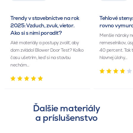
Trendy v stavebníctve na rok
Tehlové steny:
2025: Vzduch, zvuk, vietor.
rovno vymuro
Ako si s nimi poradiť?
Menšie nároky n
Aké materiály a postupy zvoliť, aby
remeselníkov, ús
dom zvládol Blower Door Test? Koľko
40 percent. Tak 
času ušetrím, keď si na stavbu
hlavnej úlohy…
nechám…
Ďalšie materiály
a príslušenstvo