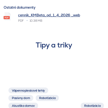
Ostatní dokumenty
cenník_KMBeta_od_1_4_2026 _web
PDF
10.38 MB
Tipy a triky
Vápennopieskové tehly
Pasívny dom
Robotizácia
Akustika domov
Robotizácia