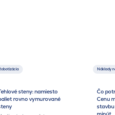
Robotizácia
Náklady n
Tehlové steny: namiesto
Čo pot
paliet rovno vymurované
Cenu m
steny
stavbu 
minút