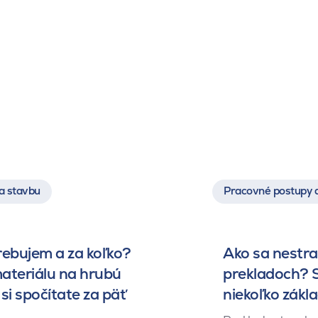
a stavbu
Pracovné postupy 
rebujem a za koľko?
Ako sa nestrat
ateriálu na hrubú
prekladoch? S
si spočítate za päť
niekoľko zákl