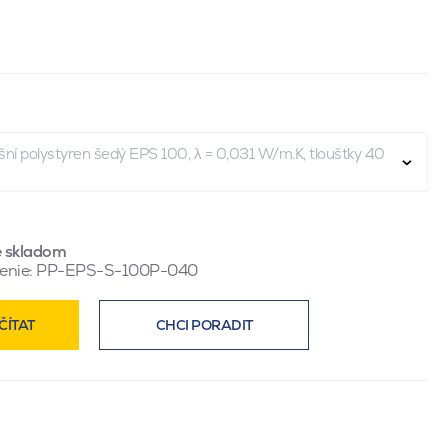
ní polystyren šedý EPS 100, λ = 0,031 W/m.K, tloušťky 40
e skladom
enie:
PP-EPS-S-100P-040
ČÍTAT
CHCI PORADIT