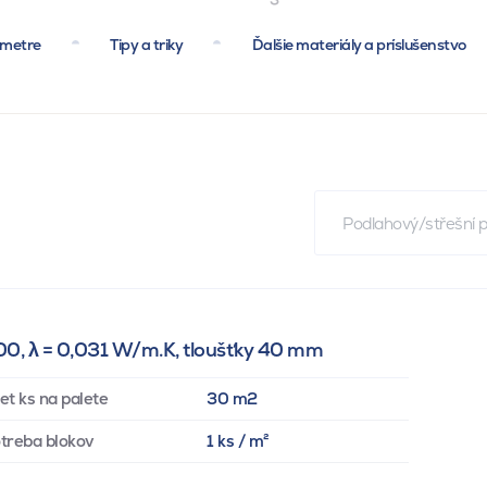
ametre
Tipy a triky
Ďalšie materiály a príslušenstvo
Podlahový/střešní 
100, λ = 0,031 W/m.K, tloušťky 40 mm
et ks na palete
30 m2
treba blokov
1 ks / m²