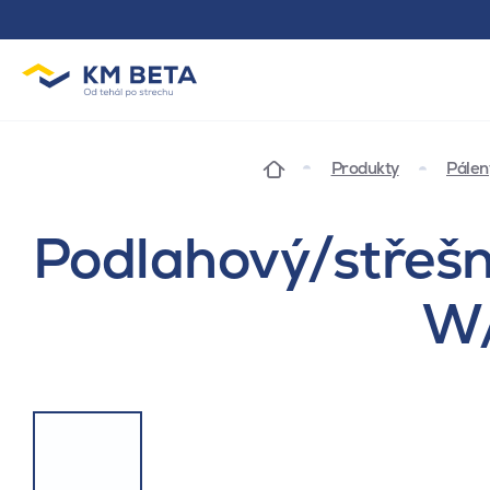
Produkty
Pálen
Podlahový/střešn
W/