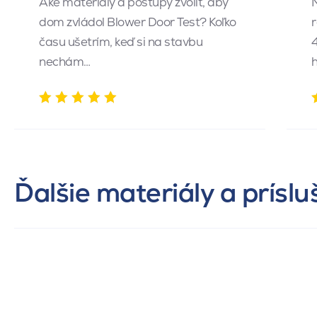
Aké materiály a postupy zvoliť, aby
dom zvládol Blower Door Test? Koľko
r
času ušetrím, keď si na stavbu
4
nechám…
h
Ďalšie materiály a prísl