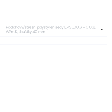
Podlahový/střešní polystyren šedý EPS 100, λ = 0,031
W/m.K, tloušťky 40 mm