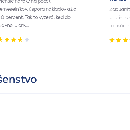
Menšie nároky na počet
emeselníkov, úspora nákladov až o
Zabudnite
0 percent. Tak to vyzerá, keď do
papier a
lavnej úlohy…
aplikácii
ušenstvo