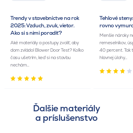
Trendy v stavebníctve na rok
Tehlové steny:
2025: Vzduch, zvuk, vietor.
rovno vymuro
Ako si s nimi poradiť?
Menšie nároky n
Aké materiály a postupy zvoliť, aby
remeselníkov, ús
dom zvládol Blower Door Test? Koľko
40 percent. Tak 
času ušetrím, keď si na stavbu
hlavnej úlohy…
nechám…
Ďalšie materiály
a príslušenstvo