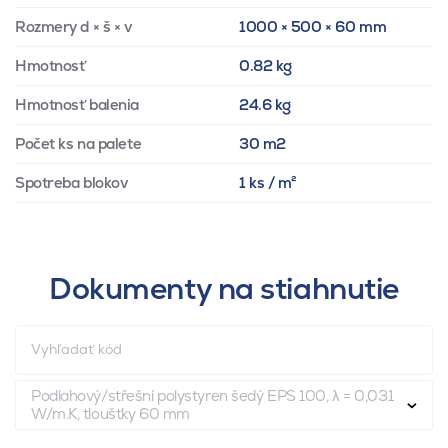
Rozmery d × š × v
1000 × 500 × 60 mm
Hmotnosť
0.82 kg
Hmotnosť balenia
24.6 kg
Počet ks na palete
30 m2
Spotreba blokov
1 ks / m²
Dokumenty na stiahnutie
Podlahový/střešní polystyren šedý EPS 100, λ = 0,031
W/m.K, tloušťky 60 mm