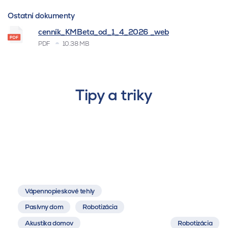
Ostatní dokumenty
cenník_KMBeta_od_1_4_2026 _web
PDF
10.38 MB
Tipy a triky
Vápennopieskové tehly
Pasívny dom
Robotizácia
Akustika domov
Robotizácia