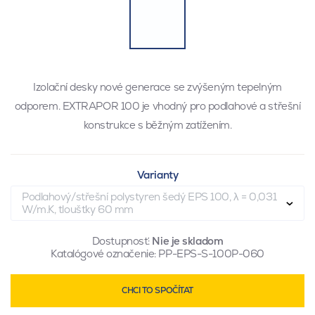
Izolační desky nové generace se zvýšeným tepelným
odporem. EXTRAPOR 100 je vhodný pro podlahové a střešní
konstrukce s běžným zatížením.
Varianty
Podlahový/střešní polystyren šedý EPS 100, λ = 0,031
W/m.K, tloušťky 60 mm
Dostupnosť:
Nie je skladom
Katalógové označenie:
PP-EPS-S-100P-060
CHCI TO SPOČÍTAT