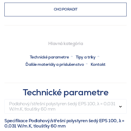
CHCI PORADIT
Hlavná kategória
Technické parametre
Tipy a triky
Ďalšie materiály a príslušenstvo
Kontakt
Technické parametre
Podlahový/střešní polystyren šedý EPS 100, λ = 0,031
W/m.K, tloušťky 60 mm
Specifikace Podlahový/střešní polystyren šedý EPS 100, λ =
0,031 W/m.K, tloušťky 60 mm