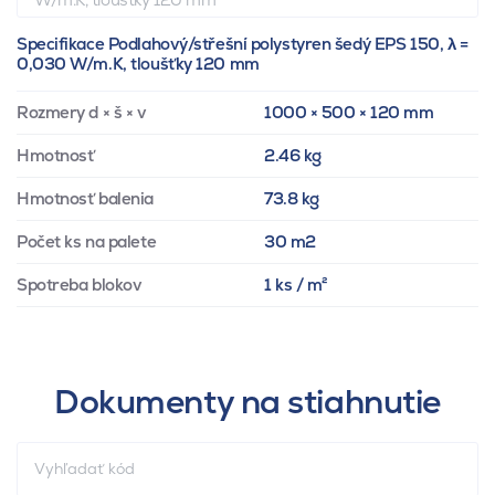
Specifikace Podlahový/střešní polystyren šedý EPS 150, λ =
0,030 W/m.K, tloušťky 120 mm
Rozmery d × š × v
1000 × 500 × 120 mm
Hmotnosť
2.46 kg
Hmotnosť balenia
73.8 kg
Počet ks na palete
30 m2
Spotreba blokov
1 ks / m²
Dokumenty na stiahnutie