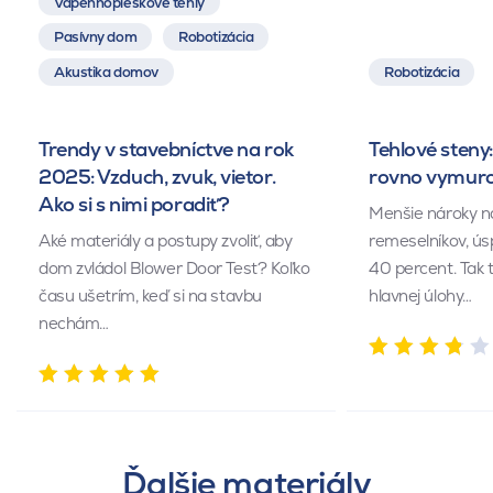
Vápennopieskové tehly
Pasívny dom
Robotizácia
Akustika domov
Robotizácia
Trendy v stavebníctve na rok
Tehlové steny:
2025: Vzduch, zvuk, vietor.
rovno vymuro
Ako si s nimi poradiť?
Menšie nároky n
Aké materiály a postupy zvoliť, aby
remeselníkov, ús
dom zvládol Blower Door Test? Koľko
40 percent. Tak 
času ušetrím, keď si na stavbu
hlavnej úlohy…
nechám…
Ďalšie materiály