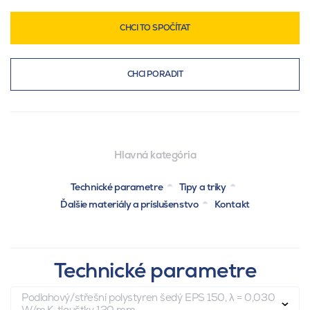
CHCI TO SPOČÍTAT
CHCI PORADIT
Hlavná kategória
Technické parametre
Tipy a triky
Ďalšie materiály a príslušenstvo
Kontakt
Technické parametre
Podlahový/střešní polystyren šedý EPS 150, λ = 0,030
W/m.K, tloušťky 120 mm