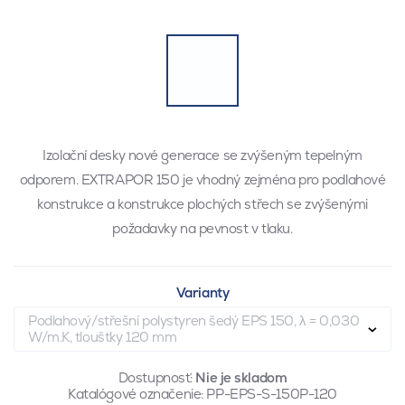
Izolační desky nové generace se zvýšeným tepelným
odporem. EXTRAPOR 150 je vhodný zejména pro podlahové
konstrukce a konstrukce plochých střech se zvýšenými
požadavky na pevnost v tlaku.
Varianty
Podlahový/střešní polystyren šedý EPS 150, λ = 0,030
W/m.K, tloušťky 120 mm
Dostupnosť:
Nie je skladom
Katalógové označenie:
PP-EPS-S-150P-120