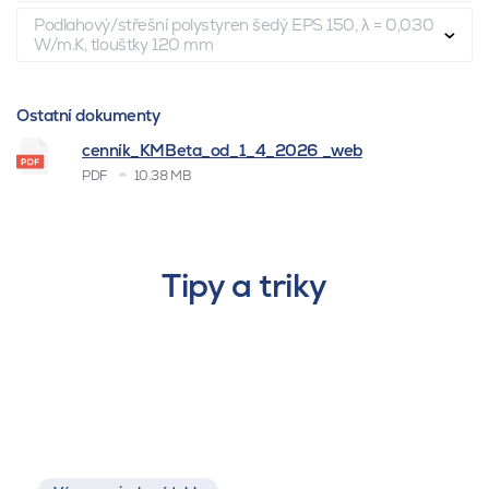
Podlahový/střešní polystyren šedý EPS 150, λ = 0,030
W/m.K, tloušťky 120 mm
Ostatní dokumenty
cenník_KMBeta_od_1_4_2026 _web
PDF
10.38 MB
Tipy a triky