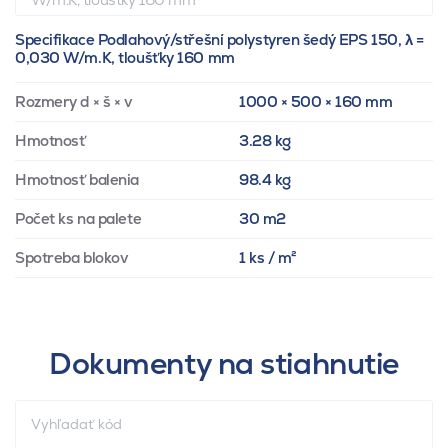
Specifikace Podlahový/střešní polystyren šedý EPS 150, λ =
0,030 W/m.K, tloušťky 160 mm
Rozmery d × š × v
1000 × 500 × 160 mm
Hmotnosť
3.28 kg
Hmotnosť balenia
98.4 kg
Počet ks na palete
30 m2
Spotreba blokov
1 ks / m²
Dokumenty na stiahnutie