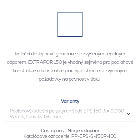
Izolační desky nové generace se zvýšeným tepelným
odporem. EXTRAPOR 150 je vhodný zejména pro podlahové
konstrukce a konstrukce plochých střech se zvýšenými
požadavky na pevnost v tlaku.
Varianty
Podlahový/střešní polystyren šedý EPS 150, λ = 0,030
W/m.K, tloušťky 160 mm
Dostupnosť:
Nie je skladom
Katalógové označenie:
PP-EPS-S-150P-160