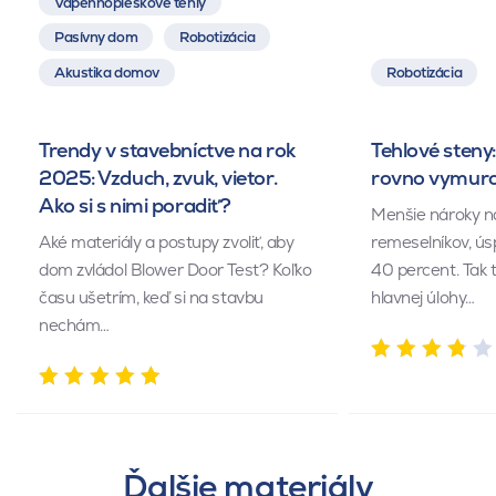
Vápennopieskové tehly
Pasívny dom
Robotizácia
Akustika domov
Robotizácia
Trendy v stavebníctve na rok
Tehlové steny:
2025: Vzduch, zvuk, vietor.
rovno vymuro
Ako si s nimi poradiť?
Menšie nároky n
Aké materiály a postupy zvoliť, aby
remeselníkov, ús
dom zvládol Blower Door Test? Koľko
40 percent. Tak 
času ušetrím, keď si na stavbu
hlavnej úlohy…
nechám…
Ďalšie materiály