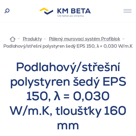
Produkty
Pálený murovací systém Profiblok
Podlahový/střešní polystyren šedý EPS 150, λ = 0,030 W/m.K
Podlahový/střešní
polystyren šedý EPS
150, λ = 0,030
W/m.K, tloušťky 160
mm