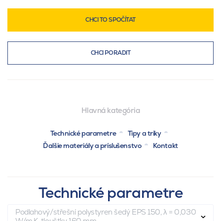
CHCI TO SPOČÍTAT
CHCI PORADIT
Hlavná kategória
Technické parametre
Tipy a triky
Ďalšie materiály a príslušenstvo
Kontakt
Technické parametre
Podlahový/střešní polystyren šedý EPS 150, λ = 0,030
W/m.K, tloušťky 160 mm