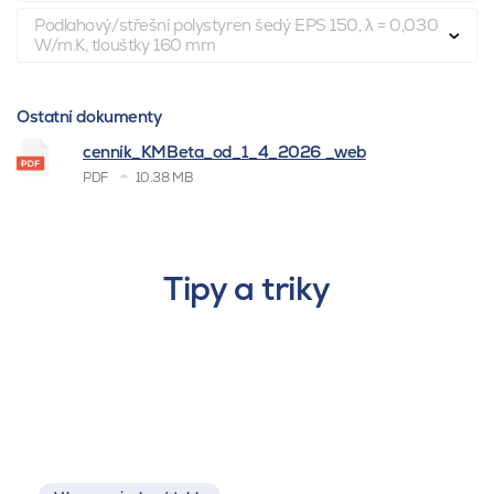
Podlahový/střešní polystyren šedý EPS 150, λ = 0,030
W/m.K, tloušťky 160 mm
Ostatní dokumenty
cenník_KMBeta_od_1_4_2026 _web
PDF
10.38 MB
Tipy a triky