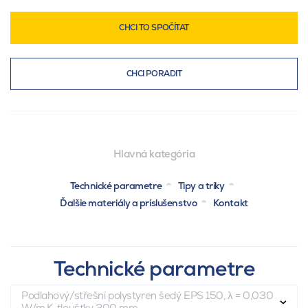
CHCI TO SPOČÍTAT
CHCI PORADIT
Hlavná kategória
Technické parametre
Tipy a triky
Ďalšie materiály a príslušenstvo
Kontakt
Technické parametre
Podlahový/střešní polystyren šedý EPS 150, λ = 0,030
W/m.K, tloušťky 200 mm