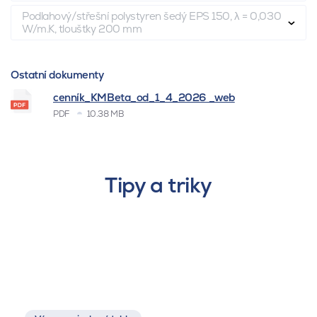
Podlahový/střešní polystyren šedý EPS 150, λ = 0,030
W/m.K, tloušťky 200 mm
Ostatní dokumenty
cenník_KMBeta_od_1_4_2026 _web
PDF
10.38 MB
Tipy a triky