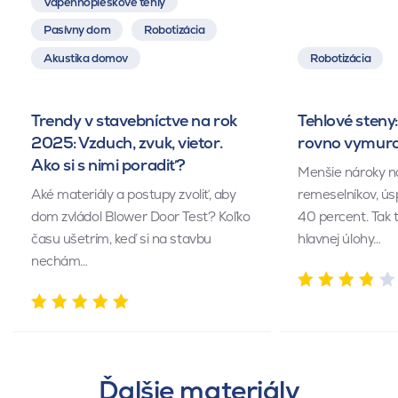
Vápennopieskové tehly
Pasívny dom
Robotizácia
Akustika domov
Robotizácia
Trendy v stavebníctve na rok
Tehlové steny:
2025: Vzduch, zvuk, vietor.
rovno vymuro
Ako si s nimi poradiť?
Menšie nároky n
Aké materiály a postupy zvoliť, aby
remeselníkov, ús
dom zvládol Blower Door Test? Koľko
40 percent. Tak 
času ušetrím, keď si na stavbu
hlavnej úlohy…
nechám…
Ďalšie materiály