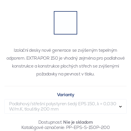
Izolační desky nové generace se zvýšeným tepelným
odporem. EXTRAPOR 150 je vhodný zejména pro podlahové
konstrukce a konstrukce plochých střech se zvýšenými
požadavky na pevnost v tlaku.
Varianty
Podlahový/střešní polystyren šedý EPS 150, λ = 0,030
W/m.K, tloušťky 200 mm
Dostupnosť:
Nie je skladom
Katalógové označenie:
PP-EPS-S-150P-200