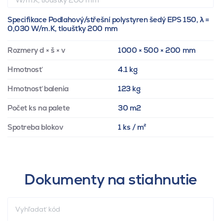
Specifikace Podlahový/střešní polystyren šedý EPS 150, λ =
0,030 W/m.K, tloušťky 200 mm
Rozmery d × š × v
1000 × 500 × 200 mm
Hmotnosť
4.1 kg
Hmotnosť balenia
123 kg
Počet ks na palete
30 m2
Spotreba blokov
1 ks / m²
Dokumenty na stiahnutie