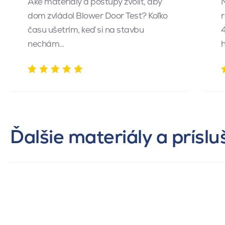
Aké materiály a postupy zvoliť, aby
dom zvládol Blower Door Test? Koľko
r
času ušetrím, keď si na stavbu
4
nechám…
h
Ďalšie materiály a prísl