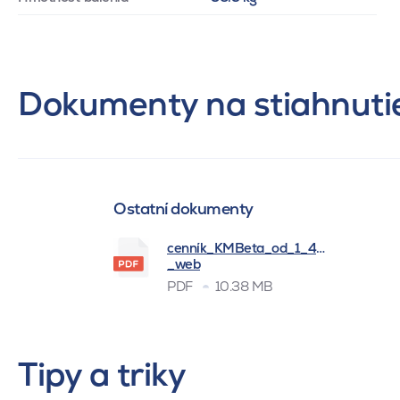
Dokumenty na stiahnuti
Ostatní dokumenty
cenník_KMBeta_od_1_4_2026
_web
PDF
10.38 MB
Tipy a triky