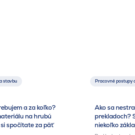
a stavbu
Pracovné postupy 
rebujem a za koľko?
Ako sa nestrat
ateriálu na hrubú
prekladoch? S
si spočítate za päť
niekoľko zákl