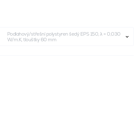
Podlahový/střešní polystyren šedý EPS 150, λ = 0,030
W/m.K, tloušťky 60 mm