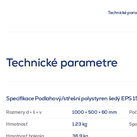
Technické par
Technické parametre
Specifikace Podlahový/střešní polystyren šedý EPS 
Rozmery d × š × v
1000 × 500 × 60 mm
Poč
Hmotnosť
1.23 kg
Spo
Hmotnosť balenia
36.9 kg