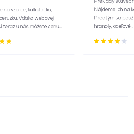
Preklady stavebn
Nájdeme ich na k
 na vzorce, kalkulačku,
Predtým sa použí
 ceruzku. Vďaka webovej
hranoly, oceľové…
 si teraz u nás môžete cenu…