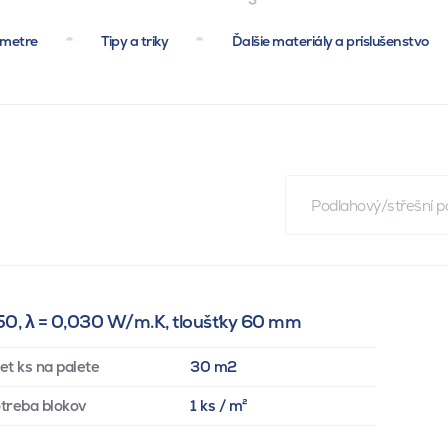
ametre
Tipy a triky
Ďalšie materiály a príslušenstvo
Podlahový/střešní p
150, λ = 0,030 W/m.K, tloušťky 60 mm
et ks na palete
30 m2
treba blokov
1 ks / m²