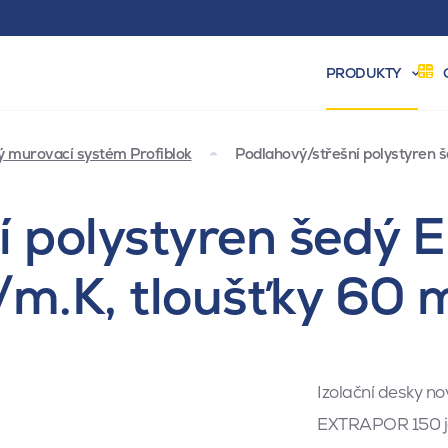
PRODUKTY
ý murovací systém Profiblok
Podlahový/střešní polystyren 
 polystyren šedý 
m.K, tloušťky 60
Izolační desky 
EXTRAPOR 150 je