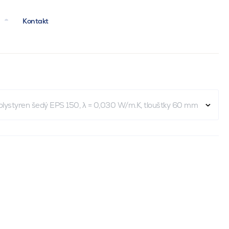
Kontakt
olystyren šedý EPS 150, λ = 0,030 W/m.K, tloušťky 60 mm