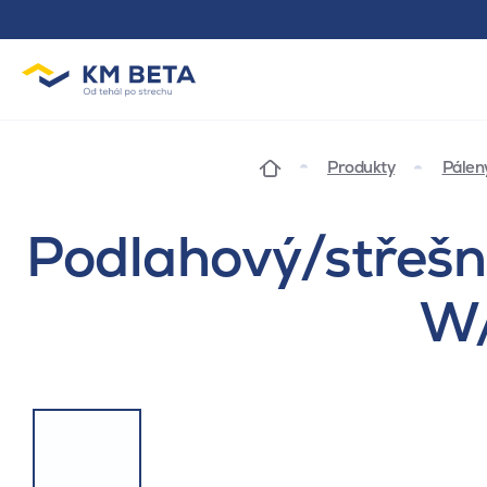
Produkty
Pálen
Podlahový/střešní
W/