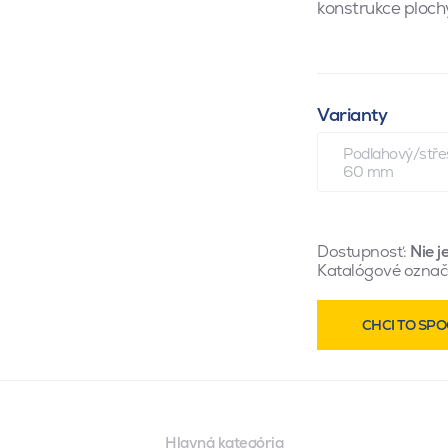
konstrukce ploch
Varianty
Podlahový/střeš
60 mm
Dostupnosť:
Nie j
Katalógové označ
CHCI TO SPO
Hlavná kategória