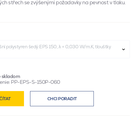
ých střech se zvýšenými požadavky na pevnost v tlaku.
ní polystyren šedý EPS 150, λ = 0,030 W/m.K, tloušťky
e skladom
enie:
PP-EPS-S-150P-060
ČÍTAT
CHCI PORADIT