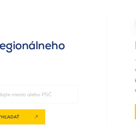
regionálneho
YHĽADAŤ