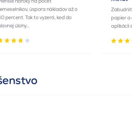
Menšie nároky na počet
emeselníkov, úspora nákladov až o
Zabudnite
0 percent. Tak to vyzerá, keď do
papier a
lavnej úlohy…
aplikácii
ušenstvo