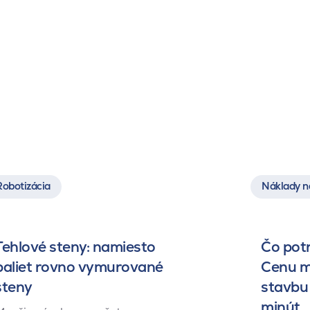
Robotizácia
Náklady n
Tehlové steny: namiesto
Čo pot
paliet rovno vymurované
Cenu m
steny
stavbu 
minút