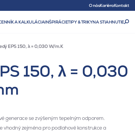
O nás
Kariéra
Kontakt
CENNÍK A KALKULÁCIA
INŠPIRÁCIE
TIPY & TRIKY
NA STIAHNUTIE
šedý EPS 150, λ = 0,030 W/m.K
EPS 150, λ = 0,030
 mm
nové generace se zvýšeným tepelným odporem.
 vhodný zejména pro podlahové konstrukce a