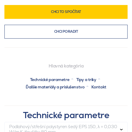
CHCI TO SPOČÍTAT
CHCI PORADIT
Hlavná kategória
Technické parametre
Tipy a triky
Ďalšie materiály a príslušenstvo
Kontakt
Technické parametre
Podlahový/střešní polystyren šedý EPS 150, λ = 0,030
W/m.K, tloušťky 80 mm