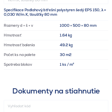
Specifikace Podlahový/střešní polystyren šedý EPS 150, λ =
0,030 W/m.K, tloušťky 80 mm
Rozmery d × š × v
1000 × 500 × 80 mm
Hmotnosť
1.64 kg
Hmotnosť balenia
49.2 kg
Počet ks na palete
30 m2
Spotreba blokov
1 ks / m²
Dokumenty na stiahnutie