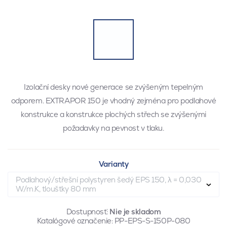
Izolační desky nové generace se zvýšeným tepelným
odporem. EXTRAPOR 150 je vhodný zejména pro podlahové
konstrukce a konstrukce plochých střech se zvýšenými
požadavky na pevnost v tlaku.
Varianty
Podlahový/střešní polystyren šedý EPS 150, λ = 0,030
W/m.K, tloušťky 80 mm
Dostupnosť:
Nie je skladom
Katalógové označenie:
PP-EPS-S-150P-080