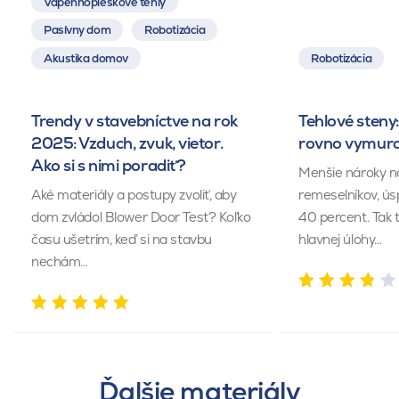
Vápennopieskové tehly
Pasívny dom
Robotizácia
Akustika domov
Robotizácia
Trendy v stavebníctve na rok
Tehlové steny:
2025: Vzduch, zvuk, vietor.
rovno vymuro
Ako si s nimi poradiť?
Menšie nároky n
Aké materiály a postupy zvoliť, aby
remeselníkov, ús
dom zvládol Blower Door Test? Koľko
40 percent. Tak 
času ušetrím, keď si na stavbu
hlavnej úlohy…
nechám…
Ďalšie materiály