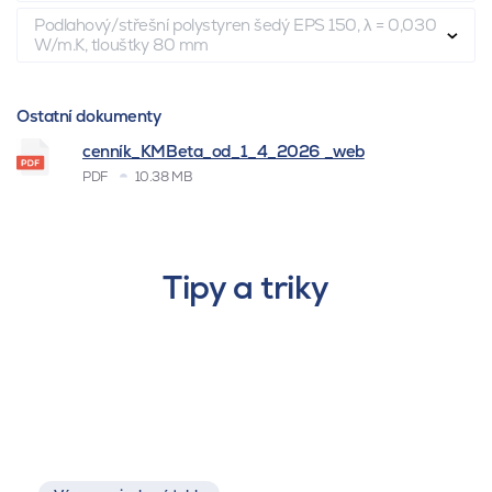
Podlahový/střešní polystyren šedý EPS 150, λ = 0,030
W/m.K, tloušťky 80 mm
Ostatní dokumenty
cenník_KMBeta_od_1_4_2026 _web
PDF
10.38 MB
Tipy a triky