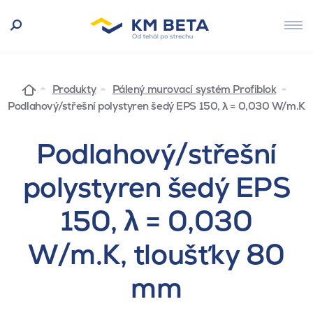
Produkty
Pálený murovací systém Profiblok
Podlahový/střešní polystyren šedý EPS 150, λ = 0,030 W/m.K
Podlahový/střešní
polystyren šedý EPS
150, λ = 0,030
W/m.K, tloušťky 80
mm